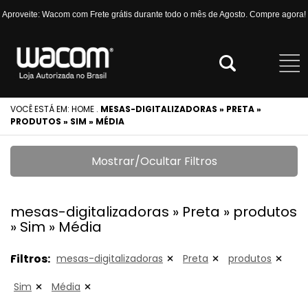
Aproveite: Wacom com Frete grátis durante todo o mês de Agosto. Compre agora!
VOCÊ ESTÁ EM:
HOME
.
MESAS-DIGITALIZADORAS » PRETA »
PRODUTOS » SIM » MÉDIA
Mostrar/Ocultar Filtros
mesas-digitalizadoras » Preta » produtos
» Sim » Média
Filtros:
mesas-digitalizadoras
Preta
produtos
Sim
Média