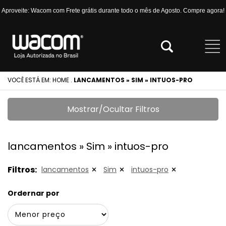
Aproveite: Wacom com Frete grátis durante todo o mês de Agosto. Compre agora!
VOCÊ ESTÁ EM:
HOME
.
LANCAMENTOS » SIM » INTUOS-PRO
Mostrar/Ocultar Filtros
lancamentos » Sim » intuos-pro
Filtros:
lancamentos
Sim
intuos-pro
Ordernar por