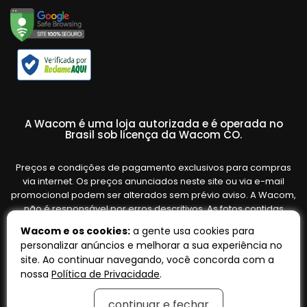
A Wacom é uma loja autorizada e é operada no
Brasil sob licença da Wacom CO.
Preços e condições de pagamento exclusivos para compras
via internet. Os preços anunciados neste site ou via e-mail
promocional podem ser alterados sem prévio aviso. A Wacom,
não é responsável por erros descritivos. As fotos contidas
nesta página são meramente ilustrativas do produto e podem
Wacom e os cookies:
a gente usa cookies para
variar de acordo com o fornecedor/lote do fabricante. Ofertas
personalizar anúncios e melhorar a sua experiência no
válidas até o término de nossos estoques. Vendas sujeitas à
site. Ao continuar navegando, você concorda com a
análise e confirmação de dados.
nossa
Política de Privacidade
.
continuar e fechar