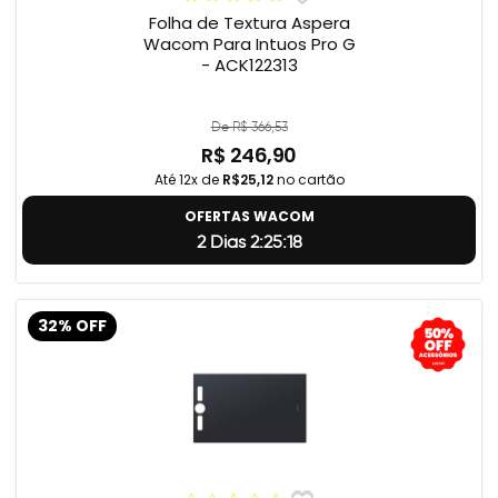
Folha de Textura Aspera
Wacom Para Intuos Pro G
- ACK122313
De R$ 366,53
R$ 246,90
Até 12x de
R$25,12
no cartão
OFERTAS WACOM
2 Dias 2:25:18
32% OFF