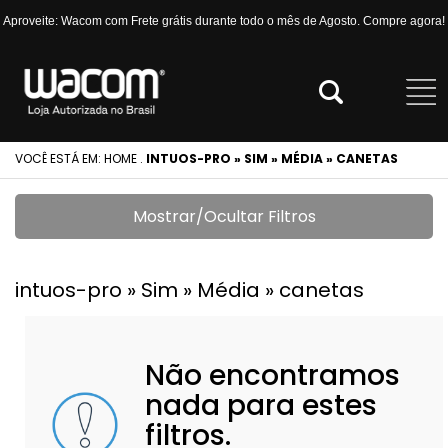
Aproveite: Wacom com Frete grátis durante todo o mês de Agosto. Compre agora!
VOCÊ ESTÁ EM:
HOME
.
INTUOS-PRO » SIM » MÉDIA » CANETAS
Mostrar/Ocultar Filtros
intuos-pro » Sim » Média » canetas
Não encontramos
nada para estes
filtros.