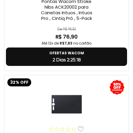
Pontas Wacom Stroke
Nibs ACK20002 para
Canetas Intuos , Intuos
Pro , Cintiq Pró , 5-Pack
De R$ 95,52
R$ 76,90
Até 12x de
R$7,83
no cartão
OFERTAS WACOM
2 Dias 2:25:18
32% OFF