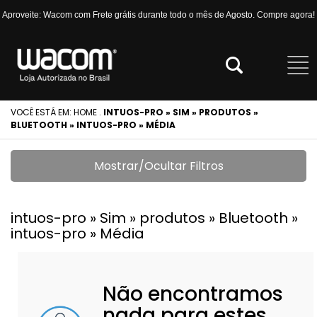
Aproveite: Wacom com Frete grátis durante todo o mês de Agosto. Compre agora!
VOCÊ ESTÁ EM:
HOME
.
INTUOS-PRO » SIM » PRODUTOS »
BLUETOOTH » INTUOS-PRO » MÉDIA
Mostrar/Ocultar Filtros
intuos-pro » Sim » produtos » Bluetooth »
intuos-pro » Média
Não encontramos
nada para estes