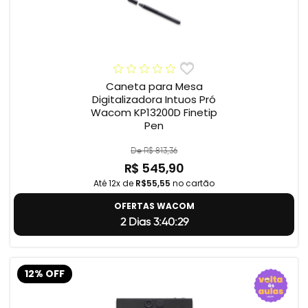
Caneta para Mesa
Digitalizadora Intuos Pró
Wacom KP13200D Finetip
Pen
De R$ 813,36
R$ 545,90
Até 12x de
R$55,55
no cartão
OFERTAS WACOM
2 Dias 3:40:29
12% OFF