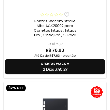
Pontas Wacom Stroke
Nibs ACK20002 para
Canetas Intuos , Intuos
Pro , Cintiq Pró , 5-Pack
De R$ 95,52
R$ 76,90
Até 12x de
R$7,83
no cartão
OFERTAS WACOM
2 Dias 3:40:29
32% OFF