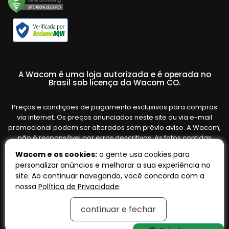
A Wacom é uma loja autorizada e é operada no
Brasil sob licença da Wacom CO.
Preços e condições de pagamento exclusivos para compras
via internet. Os preços anunciados neste site ou via e-mail
promocional podem ser alterados sem prévio aviso. A Wacom,
não é responsável por erros descritivos. As fotos contidas
nesta página são meramente ilustrativas do produto e podem
Wacom e os cookies:
a gente usa cookies para
variar de acordo com o fornecedor/lote do fabricante. Ofertas
personalizar anúncios e melhorar a sua experiência no
válidas até o término de nossos estoques. Vendas sujeitas à
site. Ao continuar navegando, você concorda com a
análise e confirmação de dados.
nossa
Política de Privacidade
.
continuar e fechar
Tecnologia:
OpenK