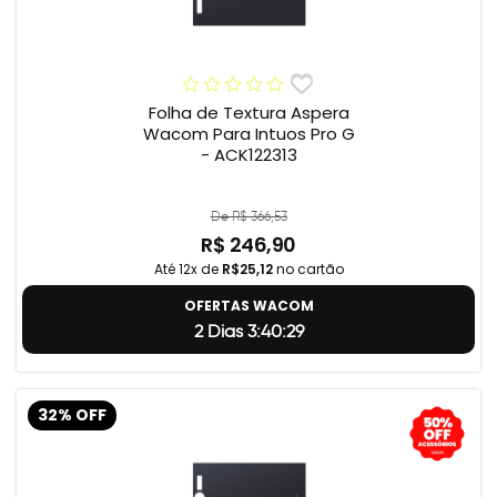
Folha de Textura Aspera
Wacom Para Intuos Pro G
- ACK122313
De R$ 366,53
R$ 246,90
Até 12x de
R$25,12
no cartão
OFERTAS WACOM
2 Dias 3:40:29
32% OFF