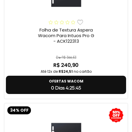
Folha de Textura Aspera
Wacom Para Intuos Pro G
- ACK122313
De R$ 366,53
R$ 240,90
Até 12x de
R$24,51
no cartão
OFERTAS WACOM
0 Dias 4:25:45
34% OFF