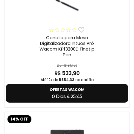
Caneta para Mesa
Digitalizadora Intuos Pró
Wacom KP13200D Finetip
Pen
De R$ 813,36
R$ 533,90
Até 12x de
R$54,33
no cartão
OFERTAS WACOM
0 Dias 4:25:45
14% OFF