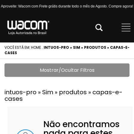
Aproveite: Wacom com Frete grátis durante todo o mês de Agosto. Compre agora!
VOCÊ ESTÁ EM:
HOME
.
INTUOS-PRO » SIM » PRODUTOS » CAPAS-E-
CASES
Mostrar/Ocultar Filtros
intuos-pro » Sim » produtos » capas-e-
cases
Não encontramos
nada para estes