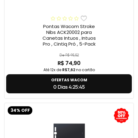
Pontas Wacom Stroke
Nibs ACK20002 para
Canetas Intuos , Intuos
Pro , Cintiq Pró , 5-Pack
De R$ 95,52
R$ 74,90
Até 12x de
R$7,62
no cartão
OFERTAS WACOM
0 Dias 4:25:45
34% OFF