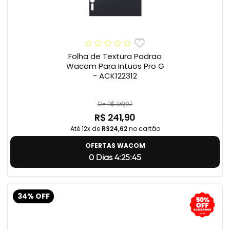
Folha de Textura Padrao
Wacom Para Intuos Pro G
- ACK122312
De R$ 369,07
R$ 241,90
Até 12x de
R$24,62
no cartão
OFERTAS WACOM
0 Dias 4:25:45
34% OFF