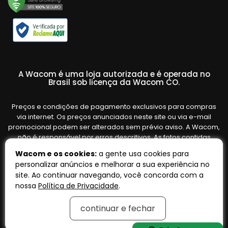
A Wacom é uma loja autorizada e é operada no
Brasil sob licença da Wacom CO.
Preços e condições de pagamento exclusivos para compras
via internet. Os preços anunciados neste site ou via e-mail
promocional podem ser alterados sem prévio aviso. A Wacom,
não é responsável por erros descritivos. As fotos contidas
nesta página são meramente ilustrativas do produto e podem
Wacom e os cookies:
a gente usa cookies para
variar de acordo com o fornecedor/lote do fabricante. Ofertas
personalizar anúncios e melhorar a sua experiência no
válidas até o término de nossos estoques. Vendas sujeitas à
site. Ao continuar navegando, você concorda com a
análise e confirmação de dados.
nossa
Política de Privacidade
.
continuar e fechar
Tecnologia:
OpenK