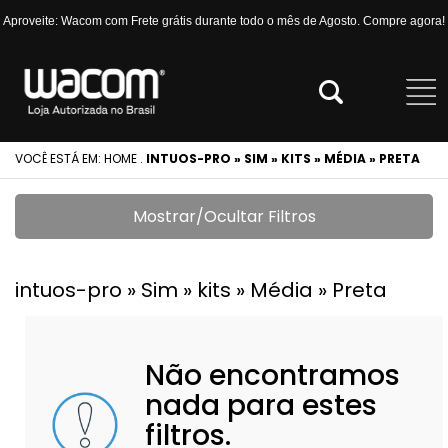
Aproveite: Wacom com Frete grátis durante todo o mês de Agosto. Compre agora!
VOCÊ ESTÁ EM:
HOME
.
INTUOS-PRO » SIM » KITS » MÉDIA » PRETA
Mostrar/Ocultar Filtros
intuos-pro » Sim » kits » Média » Preta
Não encontramos
nada para estes
filtros.