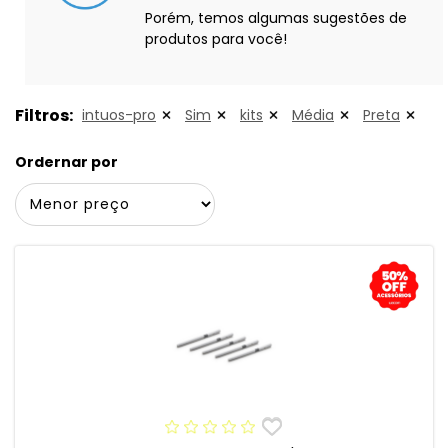
Porém, temos algumas sugestões de
produtos para você!
Filtros:
intuos-pro
Sim
kits
Média
Preta
Ordernar por