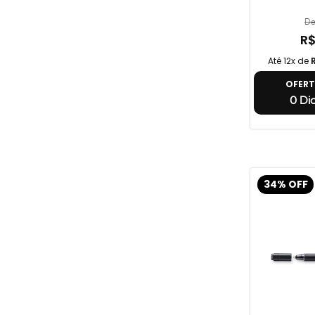
De
R$
Até 12x de
OFER
0 Dia
34% OFF