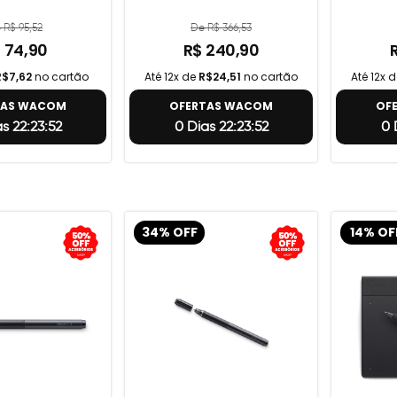
 R$ 95,52
De R$ 366,53
 74,90
R$ 240,90
R$7,62
no cartão
Até 12x de
R$24,51
no cartão
Até 12x 
TAS WACOM
OFERTAS WACOM
OF
s 22:23:51
0 Dias 22:23:51
0 
34% OFF
14% OF