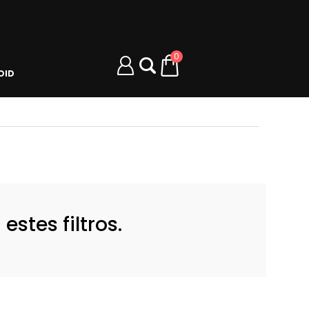
0
OID
stes filtros.