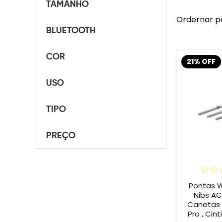
TAMANHO
Ordernar p
BLUETOOTH
COR
21% OFF
USO
TIPO
PREÇO
Pontas 
Nibs A
Canetas I
Pro , Cint