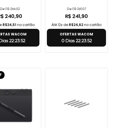
De R$ 366,53
De R$ 369,07
R$ 240,90
R$ 241,90
de
R$24,51
no cartão
Até 12x de
R$24,62
no cartão
ERTAS WACOM
OFERTAS WACOM
Dias 22:23:51
0 Dias 22:23:51
F