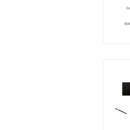
In
VER