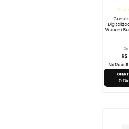
Caneta
Digitaliza
Wacom Ball
De 
R$
Até 12x de
R
OFER
0 Dia