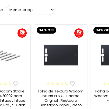
or
34% OFF
34% OF
Wacom Stroke
Folha de Textura Wacom
Folha d
CK20002 para
Intuos Pro G , Padrão
Wacom P
ntuos , Intuos
Original , Restaura
-
iq Pró , 5-Pack
Sensação Papel , Preto