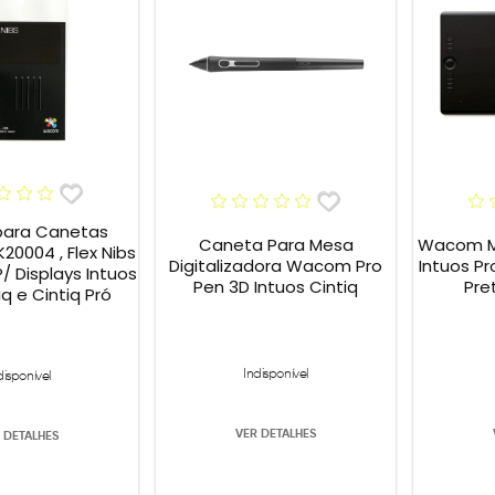
para Canetas
Caneta Para Mesa
Wacom Me
0004 , Flex Nibs
Digitalizadora Wacom Pro
Intuos Pr
P/ Displays Intuos
Pen 3D Intuos Cintiq
Pre
iq e Cintiq Pró
Indisponível
disponível
VER DETALHES
 DETALHES