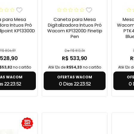
 para Mesa
Caneta para Mesa
Mesa 
dora Intuos Pró
Digitalizadora Intuos Pró
Wacom 
point KP13300D
Wacom KP13200D Finetip
PTK4
Pen
Blu
R$ 806,59
De R$ 813,36
 528,90
R$ 533,90
R
$53,82
no cartão
Até 12x de
R$54,33
no cartão
Até 12x 
TAS WACOM
OFERTAS WACOM
OF
s 22:23:51
0 Dias 22:23:51
0 