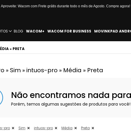
Aproveite: Wacom com Frete grátis durante todo o mês de Agosto. Compre agora!
UTOS
BLOG
WACOM+
WACOM FOR BUSINESS
MOVINKPAD ANDR
ÉDIA » PRETA
o » Sim » intuos-pro » Média » Preta
Não encontramos nada para e
Porém, temos algumas sugestões de produtos para você!
os-pro
Sim
intuos-pro
Média
Preta