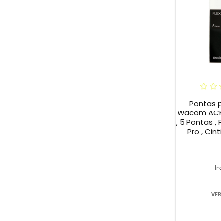
Pontas 
Wacom ACK2
, 5 Pontas , 
Pro , Cint
In
VER