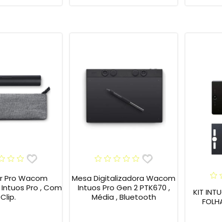
er Pro Wacom
Mesa Digitalizadora Wacom
tuos Pro , Com
Intuos Pro Gen 2 PTK670 ,
KIT INT
Clip.
Média , Bluetooth
FOLH