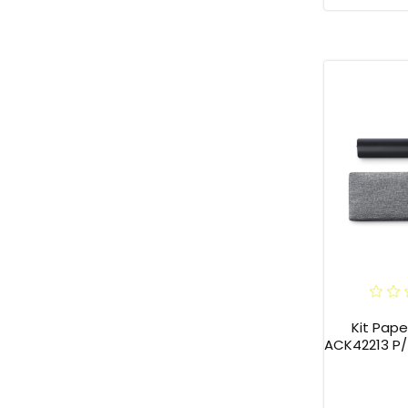
Kit Pap
ACK42213 P/ In