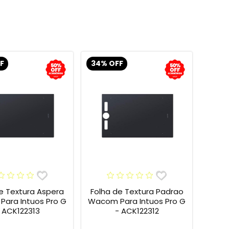
F
34% OFF
e Textura Aspera
Folha de Textura Padrao
ara Intuos Pro G
Wacom Para Intuos Pro G
 ACK122313
- ACK122312