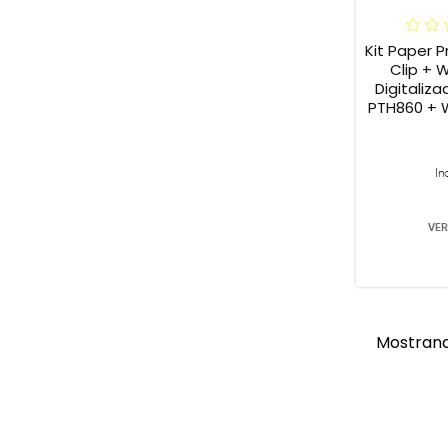
Kit Paper
Clip + Wacom Mesa
Digitaliza
PTH860 +
Finetip
In
VER
Mostrand