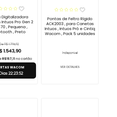
Digitalizadora
Pontas de Feltro Rígido
Intuos Pro Gen 2
ACK2003 , para Canetas
70 , Pequena ,
Intuos , Intuos Pró e Cintiq
etooth , Preto
Wacom , Pack 5 unidades
De R$ 1.796,92
$ 1.543,90
Indisponível
de
R$157,11
no cartão
ERTAS WACOM
VER DETALHES
Dias 22:23:51