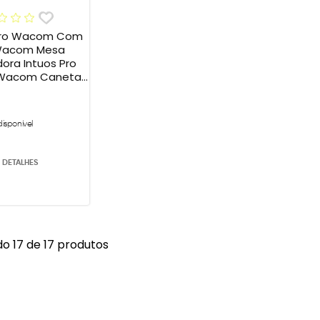
 Pro Wacom Com
dora Intuos Pro
 Wacom Caneta
 Pen KP13200D
disponível
 DETALHES
o 17 de 17 produtos