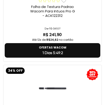
Folha de Textura Padrao
Wacom Para Intuos Pro G
- ACK122312
De R$ 369,07
R$ 241,90
Até 12x de
R$24,62
no cartão
OFERTAS WACOM
1 Dias 5:49:2
34% OFF