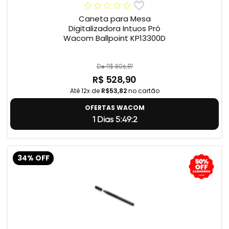
Caneta para Mesa
Digitalizadora Intuos Pró
Wacom Ballpoint KP13300D
De R$ 806,59
R$ 528,90
Até 12x de
R$53,82
no cartão
OFERTAS WACOM
1 Dias 5:49:2
34% OFF