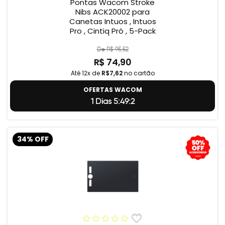
Pontas Wacom Stroke
Nibs ACK20002 para
Canetas Intuos , Intuos
Pro , Cintiq Pró , 5-Pack
De R$ 95,52
R$ 74,90
Até 12x de
R$7,62
no cartão
OFERTAS WACOM
1 Dias 5:49:2
34% OFF