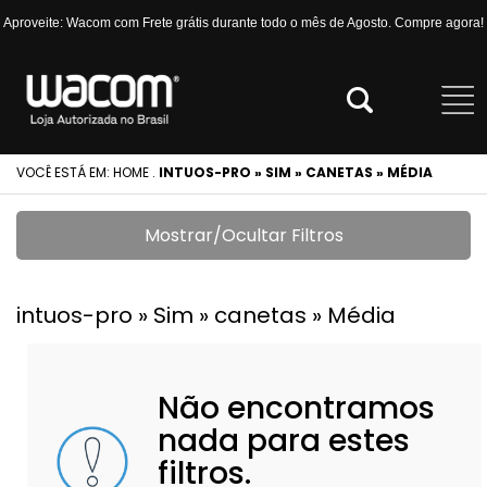
Aproveite: Wacom com Frete grátis durante todo o mês de Agosto. Compre agora!
VOCÊ ESTÁ EM:
HOME
.
INTUOS-PRO » SIM » CANETAS » MÉDIA
Mostrar/Ocultar Filtros
intuos-pro » Sim » canetas » Média
Não encontramos
nada para estes
filtros.