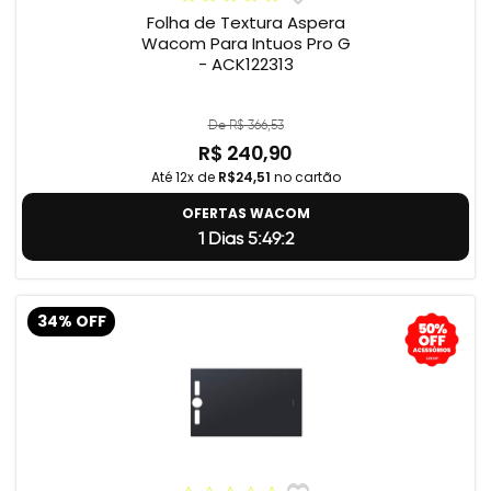
Folha de Textura Aspera
Wacom Para Intuos Pro G
- ACK122313
De R$ 366,53
R$ 240,90
Até 12x de
R$24,51
no cartão
OFERTAS WACOM
1 Dias 5:49:2
34% OFF