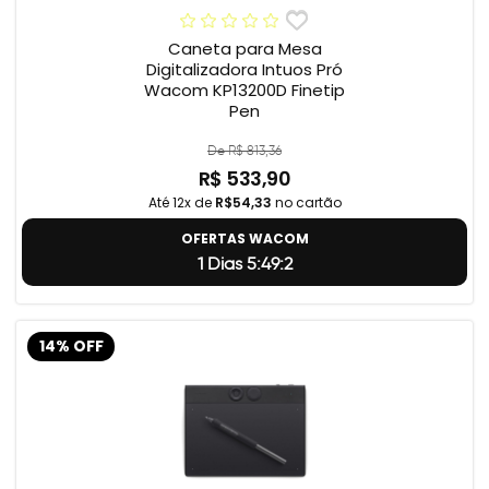
Caneta para Mesa
Digitalizadora Intuos Pró
Wacom KP13200D Finetip
Pen
De R$ 813,36
R$ 533,90
Até 12x de
R$54,33
no cartão
OFERTAS WACOM
1 Dias 5:49:2
14% OFF