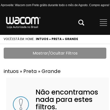
Aproveite: Wacom com Frete grátis durante todo o mês de Agosto. Compre agora!
VOCÊ ESTÁ EM:
HOME
.
INTUOS » PRETA » GRANDE
Mostrar/Ocultar Filtros
intuos » Preta » Grande
Não encontramos
nada para estes
filtros.