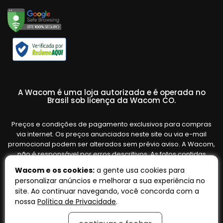
A Wacom é uma loja autorizada e é operada no
Brasil sob licença da Wacom CO.
Preços e condições de pagamento exclusivos para compras
via internet. Os preços anunciados neste site ou via e-mail
promocional podem ser alterados sem prévio aviso. A Wacom,
não é responsável por erros descritivos. As fotos contidas
nesta página são meramente ilustrativas do produto e podem
Wacom e os cookies:
a gente usa cookies para
variar de acordo com o fornecedor/lote do fabricante. Ofertas
personalizar anúncios e melhorar a sua experiência no
válidas até o término de nossos estoques. Vendas sujeitas à
site. Ao continuar navegando, você concorda com a
análise e confirmação de dados.
nossa
Política de Privacidade
.