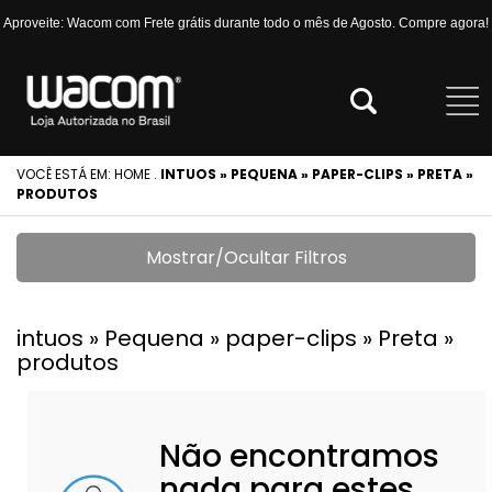
Aproveite: Wacom com Frete grátis durante todo o mês de Agosto. Compre agora!
VOCÊ ESTÁ EM:
HOME
.
INTUOS » PEQUENA » PAPER-CLIPS » PRETA »
PRODUTOS
Mostrar/Ocultar Filtros
intuos » Pequena » paper-clips » Preta »
produtos
Não encontramos
nada para estes