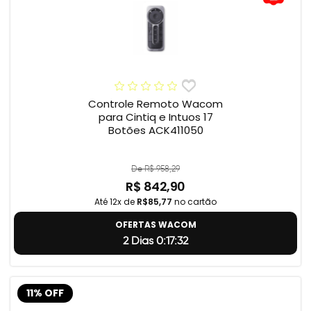
Controle Remoto Wacom
para Cintiq e Intuos 17
Botões ACK411050
De R$ 958,29
R$ 842,90
Até 12x de
R$85,77
no cartão
OFERTAS WACOM
2 Dias 0:17:31
11% OFF