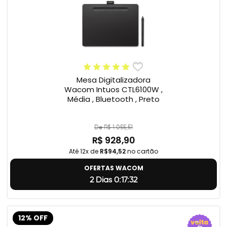
Mesa Digitalizadora
Wacom Intuos CTL6100W ,
Média , Bluetooth , Preto
De R$ 1.055,51
R$ 928,90
Até 12x de
R$94,52
no cartão
OFERTAS WACOM
2 Dias 0:17:31
12% OFF