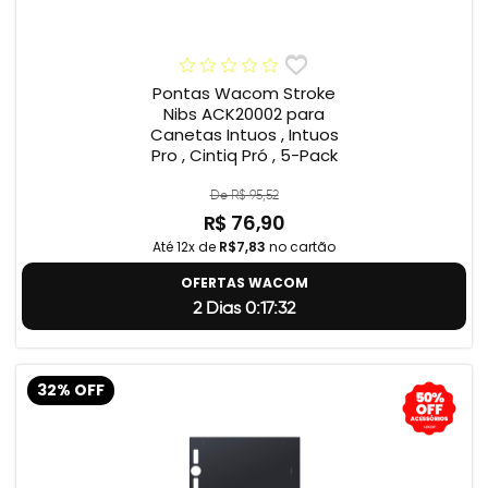
Pontas Wacom Stroke
Nibs ACK20002 para
Canetas Intuos , Intuos
Pro , Cintiq Pró , 5-Pack
De R$ 95,52
R$ 76,90
Até 12x de
R$7,83
no cartão
OFERTAS WACOM
2 Dias 0:17:31
32% OFF