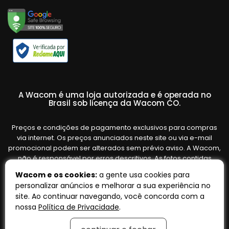
A Wacom é uma loja autorizada e é operada no
Brasil sob licença da Wacom CO.
Preços e condições de pagamento exclusivos para compras
via internet. Os preços anunciados neste site ou via e-mail
promocional podem ser alterados sem prévio aviso. A Wacom,
não é responsável por erros descritivos. As fotos contidas
nesta página são meramente ilustrativas do produto e podem
Wacom e os cookies:
a gente usa cookies para
variar de acordo com o fornecedor/lote do fabricante. Ofertas
personalizar anúncios e melhorar a sua experiência no
válidas até o término de nossos estoques. Vendas sujeitas à
site. Ao continuar navegando, você concorda com a
análise e confirmação de dados.
nossa
Política de Privacidade
.