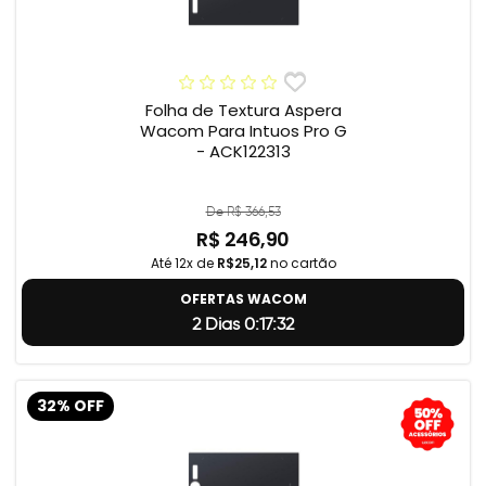
Folha de Textura Aspera
Wacom Para Intuos Pro G
- ACK122313
De R$ 366,53
R$ 246,90
Até 12x de
R$25,12
no cartão
OFERTAS WACOM
2 Dias 0:17:31
32% OFF