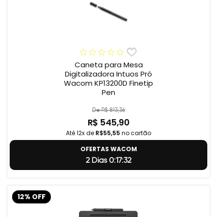
Caneta para Mesa
Digitalizadora Intuos Pró
Wacom KP13200D Finetip
Pen
De R$ 813,36
R$ 545,90
Até 12x de
R$55,55
no cartão
OFERTAS WACOM
2 Dias 0:17:31
12% OFF