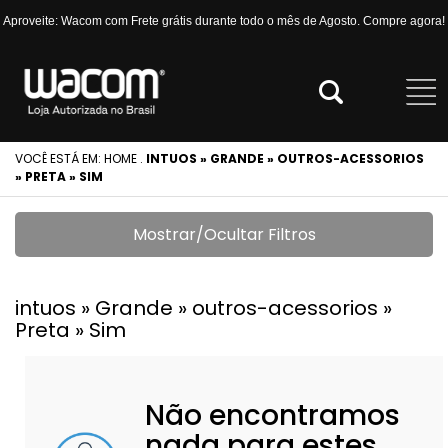
Aproveite: Wacom com Frete grátis durante todo o mês de Agosto. Compre agora!
VOCÊ ESTÁ EM:
HOME
.
INTUOS » GRANDE » OUTROS-ACESSORIOS
» PRETA » SIM
Mostrar/Ocultar Filtros
intuos » Grande » outros-acessorios »
Preta » Sim
Não encontramos
nada para estes