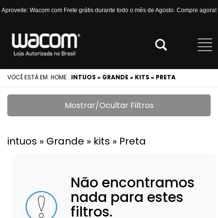
Aproveite: Wacom com Frete grátis durante todo o mês de Agosto. Compre agora!
VOCÊ ESTÁ EM:
HOME
.
INTUOS » GRANDE » KITS » PRETA
Mostrar/Ocultar Filtros
intuos » Grande » kits » Preta
Não encontramos
nada para estes
filtros.