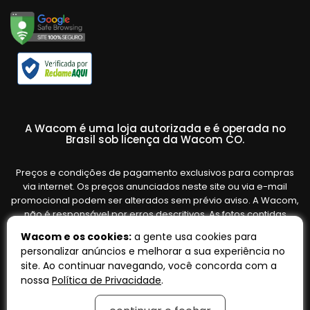
A Wacom é uma loja autorizada e é operada no
Brasil sob licença da Wacom CO.
Preços e condições de pagamento exclusivos para compras
via internet. Os preços anunciados neste site ou via e-mail
promocional podem ser alterados sem prévio aviso. A Wacom,
não é responsável por erros descritivos. As fotos contidas
nesta página são meramente ilustrativas do produto e podem
Wacom e os cookies:
a gente usa cookies para
variar de acordo com o fornecedor/lote do fabricante. Ofertas
personalizar anúncios e melhorar a sua experiência no
válidas até o término de nossos estoques. Vendas sujeitas à
site. Ao continuar navegando, você concorda com a
análise e confirmação de dados.
nossa
Política de Privacidade
.