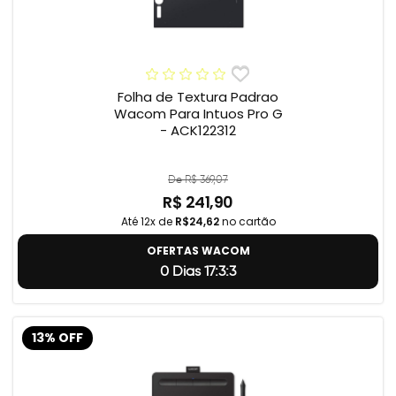
Folha de Textura Padrao
Wacom Para Intuos Pro G
- ACK122312
De R$ 369,07
R$ 241,90
Até 12x de
R$24,62
no cartão
OFERTAS WACOM
0 Dias 17:3:2
13% OFF