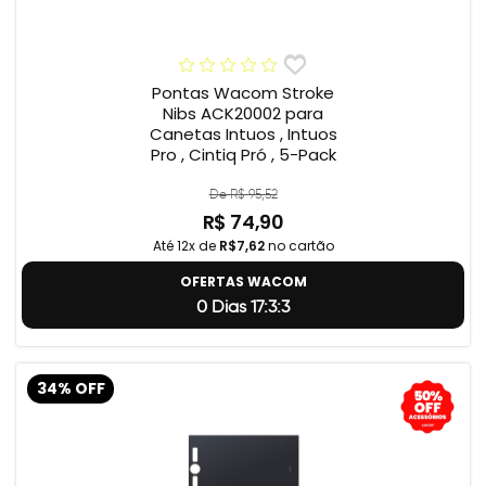
Pontas Wacom Stroke
Nibs ACK20002 para
Canetas Intuos , Intuos
Pro , Cintiq Pró , 5-Pack
De R$ 95,52
R$ 74,90
Até 12x de
R$7,62
no cartão
OFERTAS WACOM
0 Dias 17:3:2
34% OFF