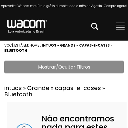
Aproveite: Wacom com Frete grátis durante todo o mês de Agosto. Compre agora!
VOCÊ ESTÁ EM:
HOME
.
INTUOS » GRANDE » CAPAS-E-CASES »
BLUETOOTH
Mostrar/Ocultar Filtros
intuos » Grande » capas-e-cases »
Bluetooth
Não encontramos
nada para estes