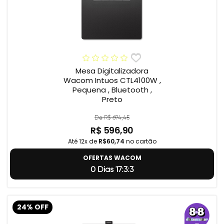
Mesa Digitalizadora
Wacom Intuos CTL4100W ,
Pequena , Bluetooth ,
Preto
De R$ 694,45
R$ 596,90
Até 12x de
R$60,74
no cartão
OFERTAS WACOM
0 Dias 17:3:2
24% OFF