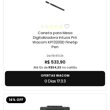
Caneta para Mesa
Digitalizadora Intuos Pró
Wacom KP13200D Finetip
Pen
De R$ 813,36
R$ 533,90
Até 12x de
R$54,33
no cartão
OFERTAS WACOM
0 Dias 17:3:2
14% OFF