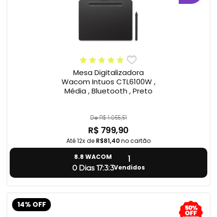
Mesa Digitalizadora
Wacom Intuos CTL6100W ,
Média , Bluetooth , Preto
De R$ 1.055,51
R$ 799,90
Até 12x de
R$81,40
no cartão
1
8.8 WACOM
Vendidos
0 Dias 17:3:2
14% OFF