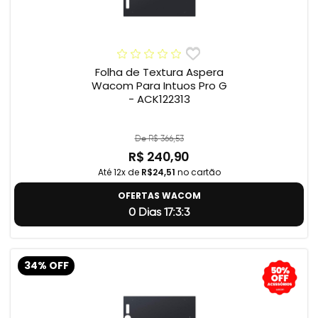
Folha de Textura Aspera
Wacom Para Intuos Pro G
- ACK122313
De R$ 366,53
R$ 240,90
Até 12x de
R$24,51
no cartão
OFERTAS WACOM
0 Dias 17:3:2
34% OFF