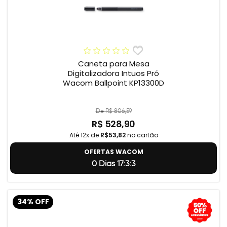
Caneta para Mesa
Digitalizadora Intuos Pró
Wacom Ballpoint KP13300D
De R$ 806,59
R$ 528,90
Até 12x de
R$53,82
no cartão
OFERTAS WACOM
0 Dias 17:3:2
34% OFF