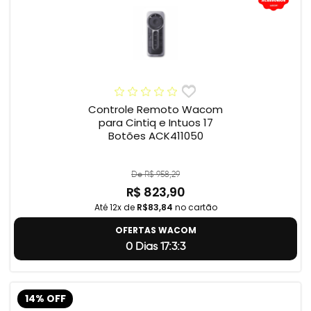
Controle Remoto Wacom
para Cintiq e Intuos 17
Botões ACK411050
De R$ 958,29
R$ 823,90
Até 12x de
R$83,84
no cartão
OFERTAS WACOM
0 Dias 17:3:2
14% OFF