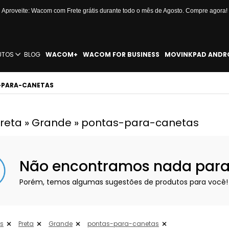
Aproveite: Wacom com Frete grátis durante todo o mês de Agosto. Compre agora!
UTOS
BLOG
WACOM+
WACOM FOR BUSINESS
MOVINKPAD ANDR
S-PARA-CANETAS
 Preta » Grande » pontas-para-canetas
Não encontramos nada para e
Porém, temos algumas sugestões de produtos para você!
os
Preta
Grande
pontas-para-canetas