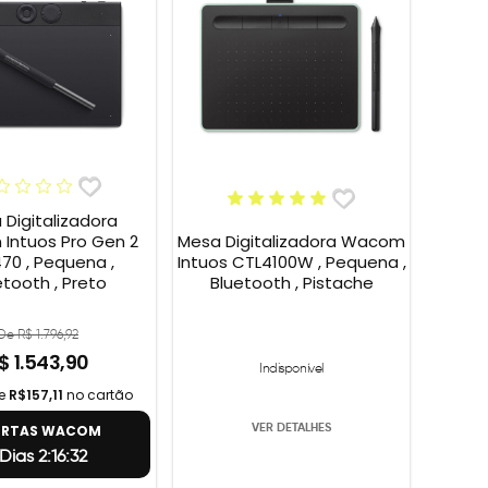
Digitalizadora
Mesa Digitalizadora Wacom
Intuos Pro Gen 2
Intuos CTL4100W , Pequena ,
70 , Pequena ,
Bluetooth , Pistache
etooth , Preto
De R$ 1.796,92
$ 1.543,90
Indisponível
de
R$157,11
no cartão
VER DETALHES
ERTAS WACOM
 Dias 2:16:31