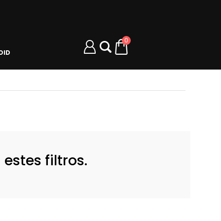
0
OID
stes filtros.