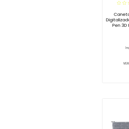
Caneta
Digitaliz
Pen 3D 
In
VER