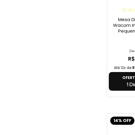
Mesa Di
Wacom In
Pequena
De 
R$
Até 12x de
R
OFER
1 Di
14% OFF