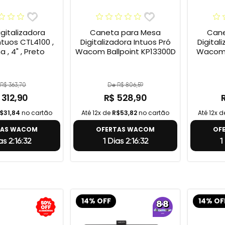
gitalizadora
Caneta para Mesa
Cane
tuos CTL4100 ,
Digitalizadora Intuos Pró
Digital
 , 4" , Preto
Wacom Ballpoint KP13300D
Wacom 
R$ 363,70
De R$ 806,59
 312,90
R$ 528,90
$31,84
no cartão
Até 12x de
R$53,82
no cartão
Até 12x 
TAS WACOM
OFERTAS WACOM
OF
as 2:16:31
1 Dias 2:16:31
1
14% OFF
14% OF