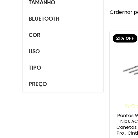
TAMANHO
Ordernar p
BLUETOOTH
COR
21% OFF
USO
TIPO
PREÇO
Pontas 
Nibs A
Canetas I
Pro , Cint