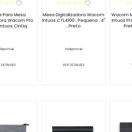
 Para Mesa
Mesa Digitalizadora Wacom
Wacom Me
adora Wacom Pro
Intuos CTL4100 , Pequena , 4"
Intuos Pr
Intuos Cintiq
, Preto
Pre
disponível
Indisponível
 DETALHES
VER DETALHES