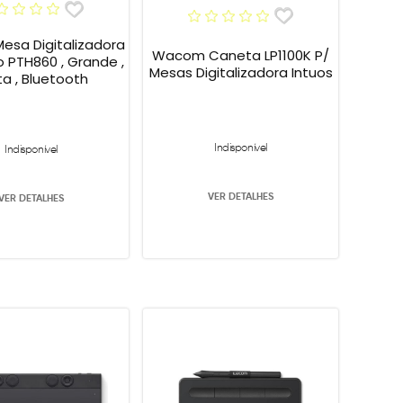
sa Digitalizadora
Wacom Caneta LP1100K P/
o PTH860 , Grande ,
Mesas Digitalizadora Intuos
ta , Bluetooth
Indisponível
Indisponível
VER DETALHES
VER DETALHES