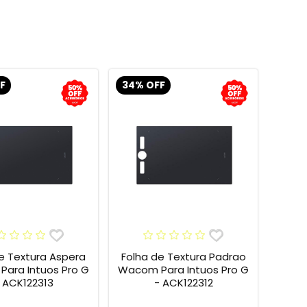
F
34% OFF
e Textura Aspera
Folha de Textura Padrao
ara Intuos Pro G
Wacom Para Intuos Pro G
 ACK122313
- ACK122312