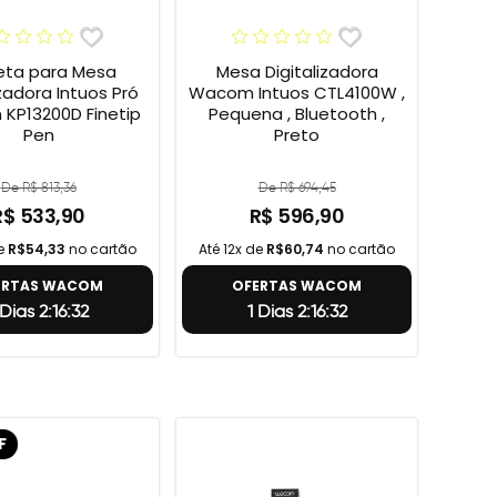
ta para Mesa
Mesa Digitalizadora
izadora Intuos Pró
Wacom Intuos CTL4100W ,
KP13200D Finetip
Pequena , Bluetooth ,
Pen
Preto
De R$ 813,36
De R$ 694,45
R$ 533,90
R$ 596,90
de
R$54,33
no cartão
Até 12x de
R$60,74
no cartão
ERTAS WACOM
OFERTAS WACOM
 Dias 2:16:31
1 Dias 2:16:31
F