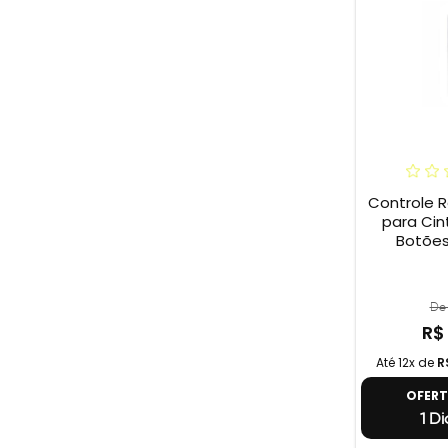
Controle
para Cint
Botões
De 
R$
Até 12x de
R
OFER
1 Di