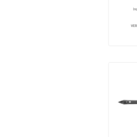
In
VER