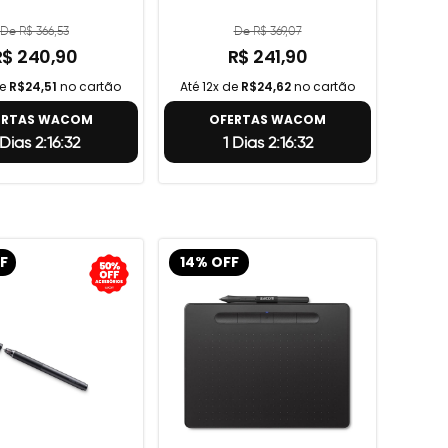
De R$ 366,53
De R$ 369,07
R$ 240,90
R$ 241,90
de
R$24,51
no cartão
Até 12x de
R$24,62
no cartão
ERTAS WACOM
OFERTAS WACOM
 Dias 2:16:31
1 Dias 2:16:31
F
14% OFF