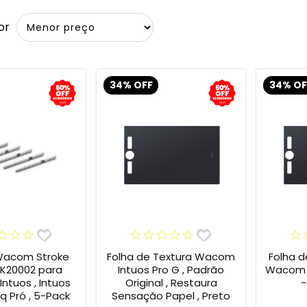
or
34% OFF
34% OF
Wacom Stroke
Folha de Textura Wacom
Folha d
CK20002 para
Intuos Pro G , Padrão
Wacom P
ntuos , Intuos
Original , Restaura
-
iq Pró , 5-Pack
Sensação Papel , Preto