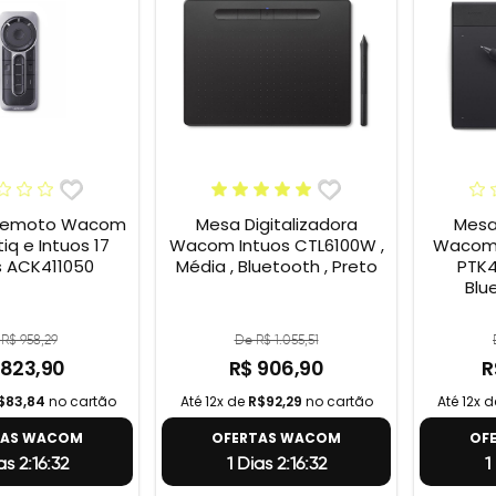
 Remoto Wacom
Mesa Digitalizadora
Mesa 
iq e Intuos 17
Wacom Intuos CTL6100W ,
Wacom 
 ACK411050
Média , Bluetooth , Preto
PTK4
Blu
R$ 958,29
De R$ 1.055,51
 823,90
R$ 906,90
R
$83,84
no cartão
Até 12x de
R$92,29
no cartão
Até 12x 
TAS WACOM
OFERTAS WACOM
OF
as 2:16:31
1 Dias 2:16:31
1