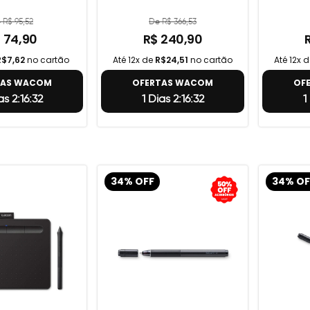
 R$ 95,52
De R$ 366,53
 74,90
R$ 240,90
R$7,62
no cartão
Até 12x de
R$24,51
no cartão
Até 12x 
TAS WACOM
OFERTAS WACOM
OF
as 2:16:31
1 Dias 2:16:31
1
34% OFF
34% OF