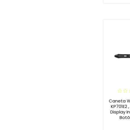
Caneta W
KP701E2 ,
Display In
Botõ