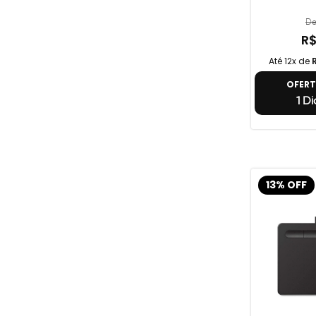
De
R$
Até 12x de
OFER
1 Di
13% OFF