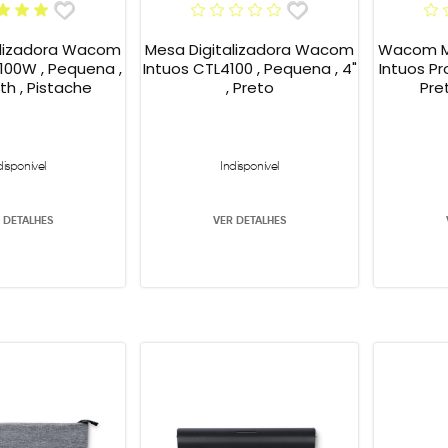
alizadora Wacom
Mesa Digitalizadora Wacom
Wacom Me
100W , Pequena ,
Intuos CTL4100 , Pequena , 4"
Intuos Pr
th , Pistache
, Preto
Pre
disponível
Indisponível
 DETALHES
VER DETALHES