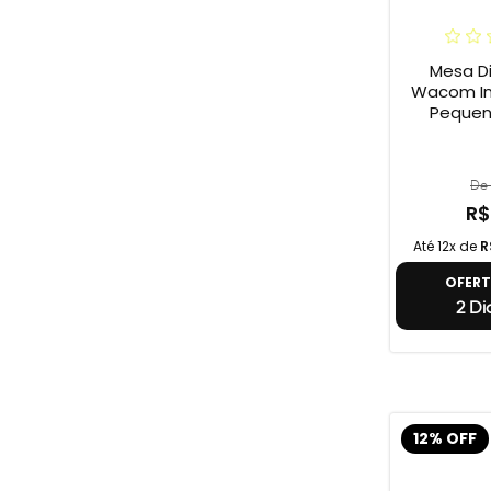
Mesa Di
Wacom In
Pequena
De 
R$
Até 12x de
R
OFER
2 Di
12% OFF