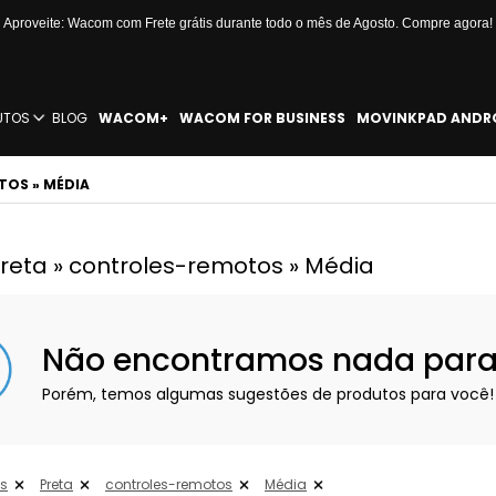
Aproveite: Wacom com Frete grátis durante todo o mês de Agosto. Compre agora!
UTOS
BLOG
WACOM+
WACOM FOR BUSINESS
MOVINKPAD ANDR
TOS » MÉDIA
 Preta » controles-remotos » Média
Não encontramos nada para e
Porém, temos algumas sugestões de produtos para você!
os
Preta
controles-remotos
Média