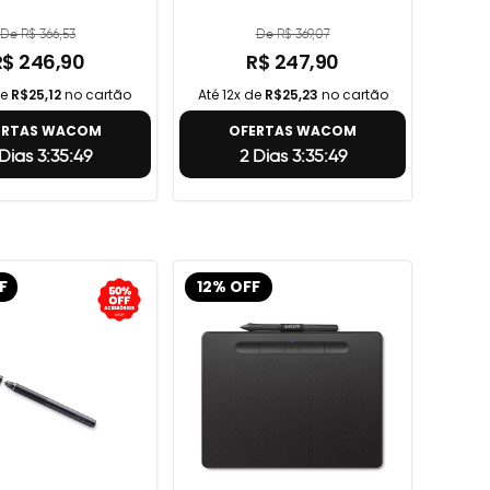
De R$ 366,53
De R$ 369,07
R$ 246,90
R$ 247,90
de
R$25,12
no cartão
Até 12x de
R$25,23
no cartão
ERTAS WACOM
OFERTAS WACOM
Dias 3:35:48
2 Dias 3:35:48
F
12% OFF