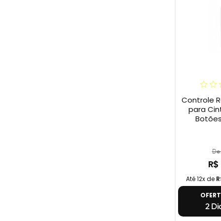
Controle
para Cint
Botões
De 
R$
Até 12x de
R
OFER
2 Di