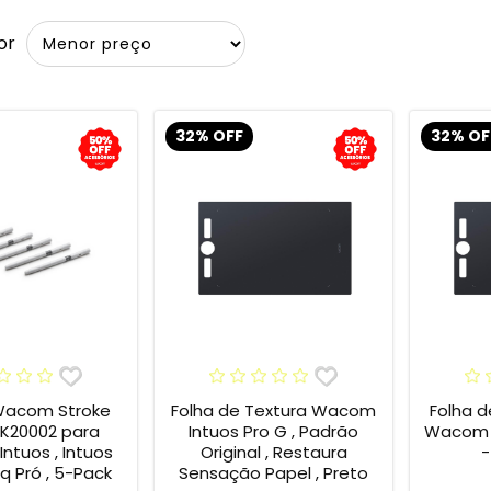
or
32% OFF
32% OF
Wacom Stroke
Folha de Textura Wacom
Folha d
CK20002 para
Intuos Pro G , Padrão
Wacom P
ntuos , Intuos
Original , Restaura
-
iq Pró , 5-Pack
Sensação Papel , Preto