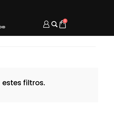
0
OID
stes filtros.