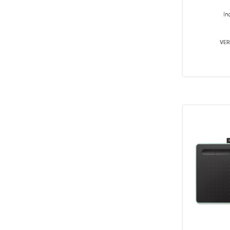
In
VER