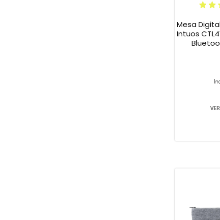
Mesa Digit
Intuos CTL4
Bluetoo
In
VER