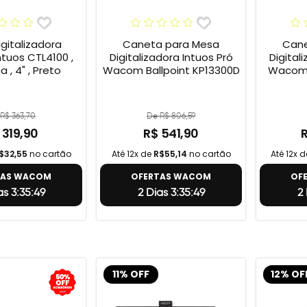
gitalizadora
Caneta para Mesa
Cane
tuos CTL4100 ,
Digitalizadora Intuos Pró
Digital
 , 4" , Preto
Wacom Ballpoint KP13300D
Wacom 
R$ 363,70
De R$ 806,59
 319,90
R$ 541,90
$32,55
no cartão
Até 12x de
R$55,14
no cartão
Até 12x 
TAS WACOM
OFERTAS WACOM
OF
as 3:35:48
2 Dias 3:35:48
2 
11% OFF
12% OF