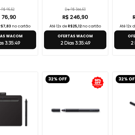
 R$ 95,52
De R$ 366,53
 76,90
R$ 246,90
R$7,83
no cartão
Até 12x de
R$25,12
no cartão
Até 12x 
TAS WACOM
OFERTAS WACOM
OF
as 3:35:48
2 Dias 3:35:48
2 
32% OFF
32% OF