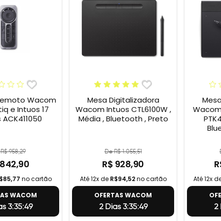
 Remoto Wacom
Mesa Digitalizadora
Mesa 
iq e Intuos 17
Wacom Intuos CTL6100W ,
Wacom 
 ACK411050
Média , Bluetooth , Preto
PTK4
Blu
R$ 958,29
De R$ 1.055,51
 842,90
R$ 928,90
R
$85,77
no cartão
Até 12x de
R$94,52
no cartão
Até 12x d
TAS WACOM
OFERTAS WACOM
OF
as 3:35:48
2 Dias 3:35:48
2 