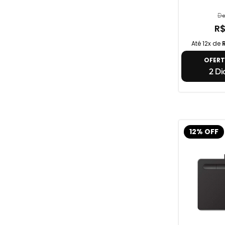
De
R$
Até 12x de
OFER
2 Di
12% OFF