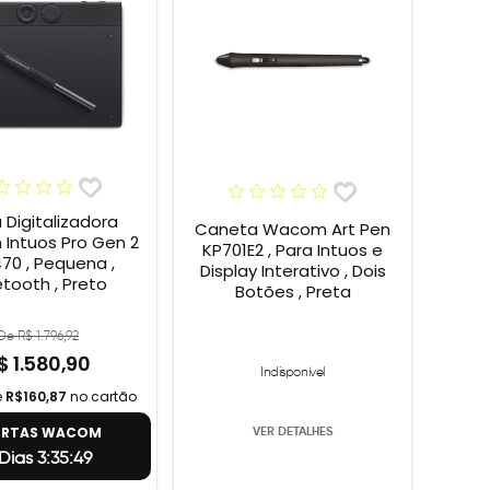
Digitalizadora
Caneta Wacom Art Pen
Intuos Pro Gen 2
KP701E2 , Para Intuos e
70 , Pequena ,
Display Interativo , Dois
etooth , Preto
Botões , Preta
De R$ 1.796,92
$ 1.580,90
Indisponível
e
R$160,87
no cartão
ERTAS WACOM
VER DETALHES
Dias 3:35:48