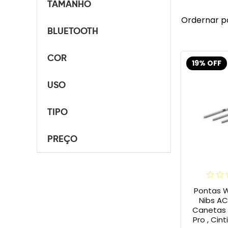
TAMANHO
Ordernar p
BLUETOOTH
COR
19% OFF
USO
TIPO
PREÇO
Pontas 
Nibs A
Canetas I
Pro , Cint