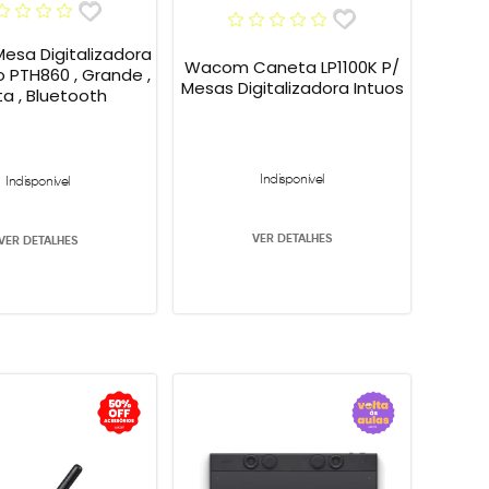
sa Digitalizadora
Wacom Caneta LP1100K P/
o PTH860 , Grande ,
Mesas Digitalizadora Intuos
ta , Bluetooth
Indisponível
Indisponível
VER DETALHES
VER DETALHES