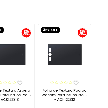
F
32% OFF
e Textura Aspera
Folha de Textura Padrao
ara Intuos Pro G
Wacom Para Intuos Pro G
 ACK122313
- ACK122312