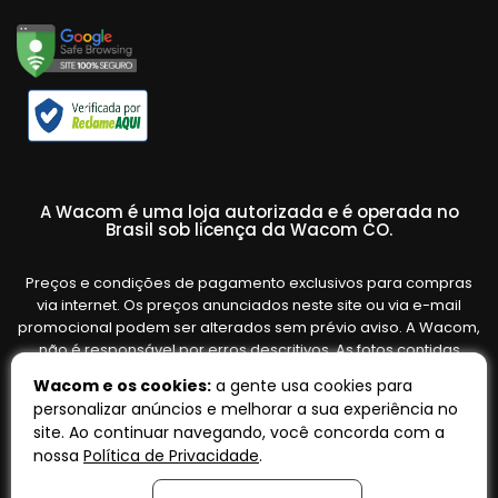
A Wacom é uma loja autorizada e é operada no
Brasil sob licença da Wacom CO.
Preços e condições de pagamento exclusivos para compras
via internet. Os preços anunciados neste site ou via e-mail
promocional podem ser alterados sem prévio aviso. A Wacom,
não é responsável por erros descritivos. As fotos contidas
nesta página são meramente ilustrativas do produto e podem
Wacom e os cookies:
a gente usa cookies para
variar de acordo com o fornecedor/lote do fabricante. Ofertas
personalizar anúncios e melhorar a sua experiência no
válidas até o término de nossos estoques. Vendas sujeitas à
site. Ao continuar navegando, você concorda com a
análise e confirmação de dados.
nossa
Política de Privacidade
.