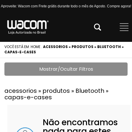
Aproveite: Wacom com Frete grátis durante todo o mês de Agosto. Compre agora!
VOCÊ ESTÁ EM:
HOME
.
ACESSORIOS » PRODUTOS » BLUETOOTH »
CAPAS-E-CASES
Mostrar/Ocultar Filtros
acessorios » produtos » Bluetooth »
capas-e-cases
Não encontramos
nada para estes