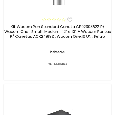
Kit Wacom Pen Standard Caneta CP92303B2Z P/
Wacom One , Small , Medium , 12" e 13" + Wacom Pontas
P/ Canetas ACK24919Z , Wacom One,10 UN , Feltro
Indisponível
VER DETALHES