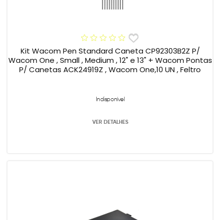
Kit Wacom Pen Standard Caneta CP92303B2Z P/
Wacom One , Small , Medium , 12" e 13" + Wacom Pontas
P/ Canetas ACK24919Z , Wacom One,10 UN , Feltro
Indisponível
VER DETALHES