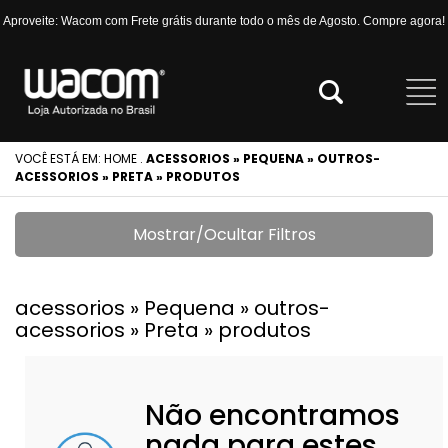
Aproveite: Wacom com Frete grátis durante todo o mês de Agosto. Compre agora!
VOCÊ ESTÁ EM:
HOME
.
ACESSORIOS » PEQUENA » OUTROS-
ACESSORIOS » PRETA » PRODUTOS
Mostrar/Ocultar Filtros
acessorios » Pequena » outros-
acessorios » Preta » produtos
Não encontramos
nada para estes