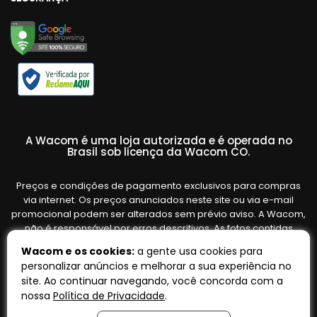
A Wacom é uma loja autorizada e é operada no
Brasil sob licença da Wacom CO.
Preços e condições de pagamento exclusivos para compras
via internet. Os preços anunciados neste site ou via e-mail
promocional podem ser alterados sem prévio aviso. A Wacom,
não é responsável por erros descritivos. As fotos contidas
nesta página são meramente ilustrativas do produto e podem
Wacom e os cookies:
a gente usa cookies para
variar de acordo com o fornecedor/lote do fabricante. Ofertas
personalizar anúncios e melhorar a sua experiência no
válidas até o término de nossos estoques. Vendas sujeitas à
site. Ao continuar navegando, você concorda com a
análise e confirmação de dados.
nossa
Política de Privacidade
.