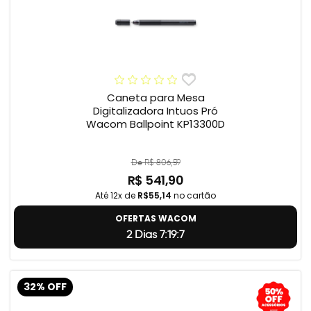
Caneta para Mesa
Digitalizadora Intuos Pró
Wacom Ballpoint KP13300D
De R$ 806,59
R$ 541,90
Até 12x de
R$55,14
no cartão
OFERTAS WACOM
2 Dias 7:19:5
32% OFF