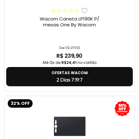
Wacom Caneta LP190K P/
mesas One By Wacom
De R$ 297,53
R$ 239,90
Até 12x de
R$24,41
no cartão
OFERTAS WACOM
2 Dias 7:19:5
32% OFF