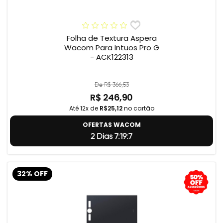
Folha de Textura Aspera
Wacom Para Intuos Pro G
- ACK122313
De R$ 366,53
R$ 246,90
Até 12x de
R$25,12
no cartão
OFERTAS WACOM
2 Dias 7:19:5
32% OFF