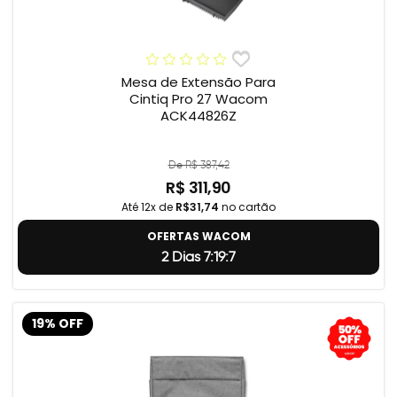
Mesa de Extensão Para
Cintiq Pro 27 Wacom
ACK44826Z
De R$ 387,42
R$ 311,90
Até 12x de
R$31,74
no cartão
OFERTAS WACOM
2 Dias 7:19:5
19% OFF