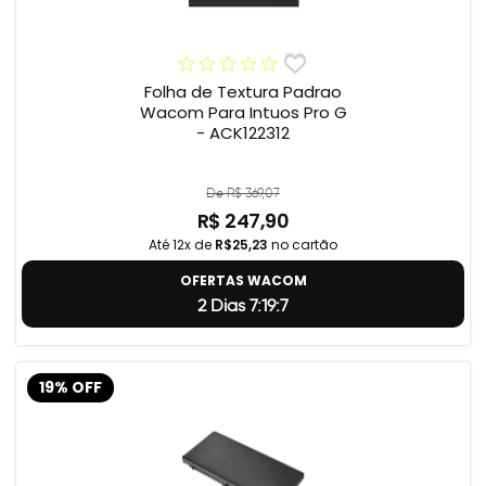
Folha de Textura Padrao
Wacom Para Intuos Pro G
- ACK122312
De R$ 369,07
R$ 247,90
Até 12x de
R$25,23
no cartão
OFERTAS WACOM
2 Dias 7:19:5
19% OFF