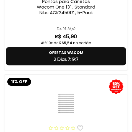
Pontas para Canetas
Wacom One 13" , Standard
Nibs ACK24501Z , 5-Pack
De R$ 56,62
R$ 45,90
Até 10x de
R$5,54
no cartão
OFERTAS WACOM
2 Dias 7:19:5
11% OFF