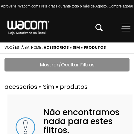
Aproveite: Wacom com Frete grátis durante todo o mês de Agosto. Compre agora!
VOCÊ ESTÁ EM:
HOME
.
ACESSORIOS » SIM » PRODUTOS
Mostrar/Ocultar Filtros
acessorios » Sim » produtos
Não encontramos
nada para estes
filtros.