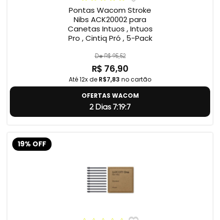
Pontas Wacom Stroke
Nibs ACK20002 para
Canetas Intuos , Intuos
Pro , Cintiq Pró , 5-Pack
De R$ 95,52
R$ 76,90
Até 12x de
R$7,83
no cartão
OFERTAS WACOM
2 Dias 7:19:5
19% OFF