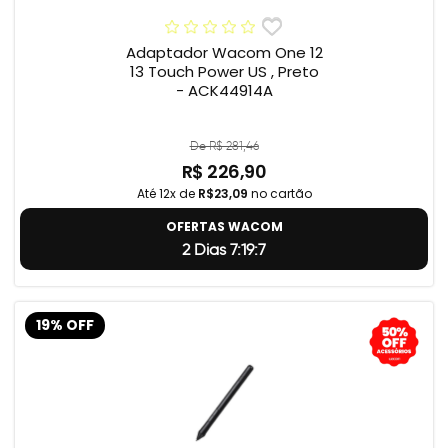
Adaptador Wacom One 12
13 Touch Power US , Preto
- ACK44914A
De R$ 281,46
R$ 226,90
Até 12x de
R$23,09
no cartão
OFERTAS WACOM
2 Dias 7:19:5
19% OFF