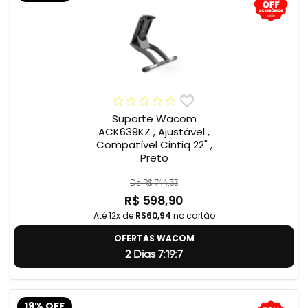
Suporte Wacom
ACK639KZ , Ajustável ,
Compatível Cintiq 22" ,
Preto
De R$ 744,33
R$ 598,90
Até 12x de
R$60,94
no cartão
OFERTAS WACOM
2 Dias 7:19:5
19% OFF