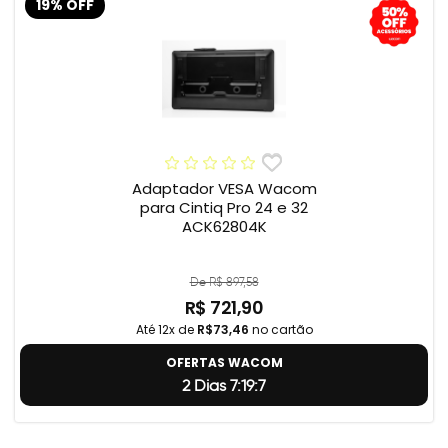
19% OFF
Adaptador VESA Wacom
para Cintiq Pro 24 e 32
ACK62804K
De R$ 897,58
R$ 721,90
Até 12x de
R$73,46
no cartão
OFERTAS WACOM
2 Dias 7:19:5