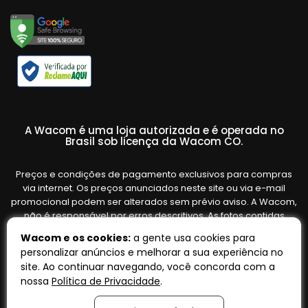
A Wacom é uma loja autorizada e é operada no
Brasil sob licença da Wacom CO.
Preços e condições de pagamento exclusivos para compras
via internet. Os preços anunciados neste site ou via e-mail
promocional podem ser alterados sem prévio aviso. A Wacom,
não é responsável por erros descritivos. As fotos contidas
nesta página são meramente ilustrativas do produto e podem
Wacom e os cookies:
a gente usa cookies para
variar de acordo com o fornecedor/lote do fabricante. Ofertas
personalizar anúncios e melhorar a sua experiência no
válidas até o término de nossos estoques. Vendas sujeitas à
site. Ao continuar navegando, você concorda com a
análise e confirmação de dados.
nossa
Política de Privacidade
.