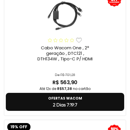
Cabo Wacom One , 2ª
geração , DTC121 ,
DTH134W , Tipo-C P/ HDMI
De R$ 701,28
R$ 563,90
Até 12x de
R$57,38
no cartão
OFERTAS WACOM
2 Dias 7:19:5
19% OFF