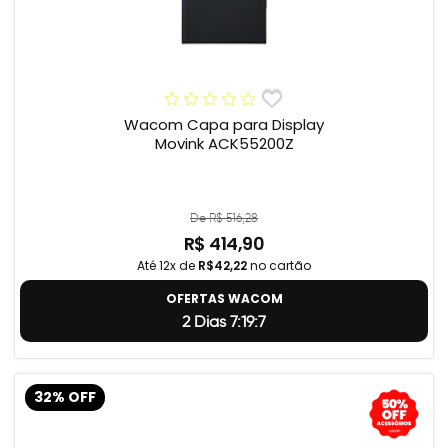
Wacom Capa para Display
Movink ACK55200Z
De R$ 516,28
R$ 414,90
Até 12x de
R$42,22
no cartão
OFERTAS WACOM
2 Dias 7:19:5
32% OFF