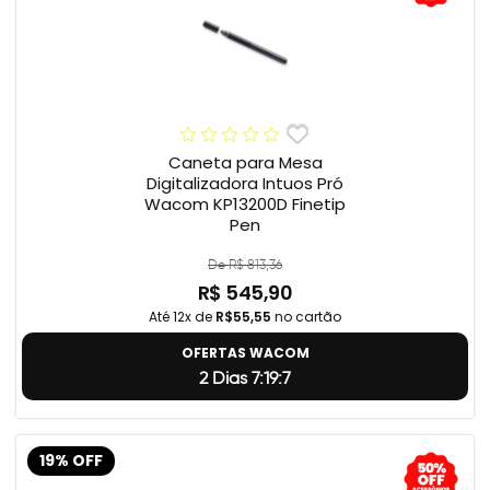
Caneta para Mesa
Digitalizadora Intuos Pró
Wacom KP13200D Finetip
Pen
De R$ 813,36
R$ 545,90
Até 12x de
R$55,55
no cartão
OFERTAS WACOM
2 Dias 7:19:5
19% OFF