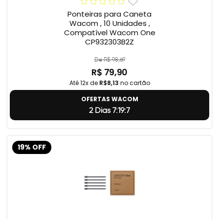
Ponteiras para Caneta
Wacom , 10 Unidades ,
Compatível Wacom One
CP932303B2Z
De R$ 98,69
R$ 79,90
Até 12x de
R$8,13
no cartão
OFERTAS WACOM
2 Dias 7:19:5
19% OFF