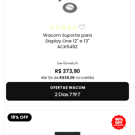
Wacom Suporte para
Display One 12" e 13"
ACK649Z
De R$ 465,01
R$ 373,90
Até 12x de
R$38,05
no cartão
OFERTAS WACOM
2 Dias 7:19:5
19% OFF