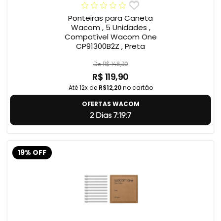
Ponteiras para Caneta
Wacom , 5 Unidades ,
Compatível Wacom One
CP91300B2Z , Preta
De R$ 148,30
R$ 119,90
Até 12x de
R$12,20
no cartão
OFERTAS WACOM
2 Dias 7:19:5
19% OFF