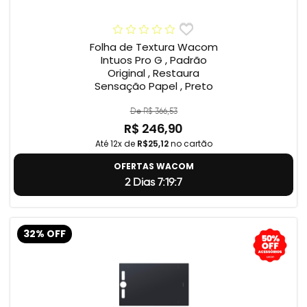
Folha de Textura Wacom
Intuos Pro G , Padrão
Original , Restaura
Sensação Papel , Preto
De R$ 366,53
R$ 246,90
Até 12x de
R$25,12
no cartão
OFERTAS WACOM
2 Dias 7:19:5
32% OFF