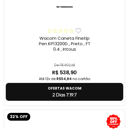
Wacom Caneta Finetip
Pen KP13200D , Preto , FT
0.4 , Intous
De R$ 802,68
R$ 538,90
Até 12x de
R$54,84
no cartão
OFERTAS WACOM
2 Dias 7:19:5
32% OFF