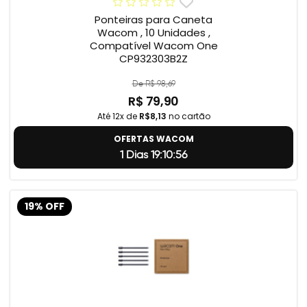
Ponteiras para Caneta
Wacom , 10 Unidades ,
Compatível Wacom One
CP932303B2Z
De R$ 98,69
R$ 79,90
Até 12x de
R$8,13
no cartão
OFERTAS WACOM
1 Dias 19:10:55
19% OFF