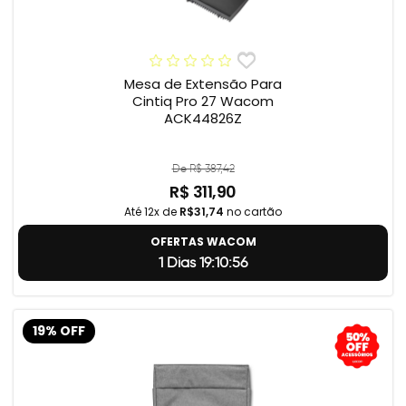
Mesa de Extensão Para
Cintiq Pro 27 Wacom
ACK44826Z
De R$ 387,42
R$ 311,90
Até 12x de
R$31,74
no cartão
OFERTAS WACOM
1 Dias 19:10:55
19% OFF