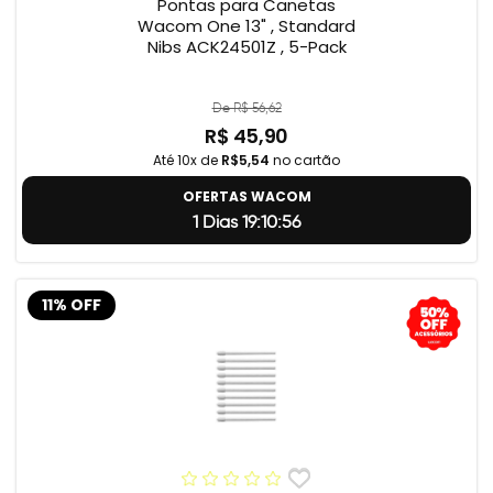
Pontas para Canetas
Wacom One 13" , Standard
Nibs ACK24501Z , 5-Pack
De R$ 56,62
R$ 45,90
Até 10x de
R$5,54
no cartão
OFERTAS WACOM
1 Dias 19:10:55
11% OFF