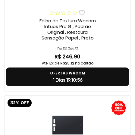
Folha de Textura Wacom
Intuos Pro G , Padrão
Original , Restaura
Sensação Papel , Preto
De R$ 366,53
R$ 246,90
Até 12x de
R$25,12
no cartão
OFERTAS WACOM
1 Dias 19:10:55
32% OFF