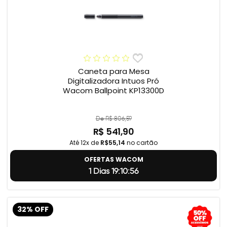
Caneta para Mesa
Digitalizadora Intuos Pró
Wacom Ballpoint KP13300D
De R$ 806,59
R$ 541,90
Até 12x de
R$55,14
no cartão
OFERTAS WACOM
1 Dias 19:10:55
32% OFF