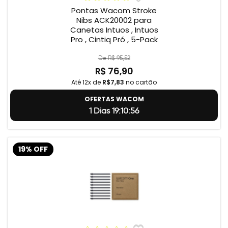
Pontas Wacom Stroke
Nibs ACK20002 para
Canetas Intuos , Intuos
Pro , Cintiq Pró , 5-Pack
De R$ 95,52
R$ 76,90
Até 12x de
R$7,83
no cartão
OFERTAS WACOM
1 Dias 19:10:55
19% OFF