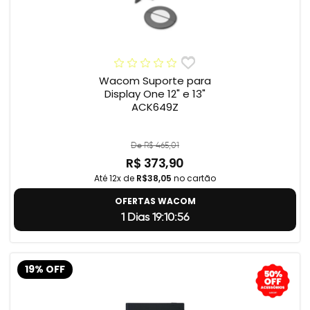
Wacom Suporte para
Display One 12" e 13"
ACK649Z
De R$ 465,01
R$ 373,90
Até 12x de
R$38,05
no cartão
OFERTAS WACOM
1 Dias 19:10:55
19% OFF