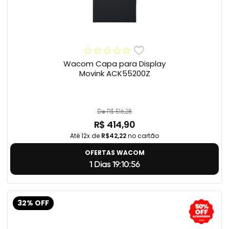
Wacom Capa para Display
Movink ACK55200Z
De R$ 516,28
R$ 414,90
Até 12x de
R$42,22
no cartão
OFERTAS WACOM
1 Dias 19:10:55
32% OFF