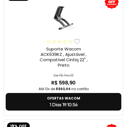
Suporte Wacom
ACK639KZ , Ajustável ,
Compatível Cintiq 22" ,
Preto
De R$ 744,33
R$ 598,90
Até 12x de
R$60,94
no cartão
OFERTAS WACOM
1 Dias 19:10:55
19% OFF