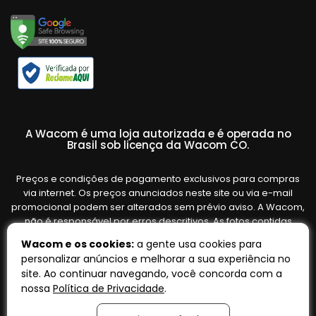
A Wacom é uma loja autorizada e é operada no
Brasil sob licença da Wacom CO.
Preços e condições de pagamento exclusivos para compras
via internet. Os preços anunciados neste site ou via e-mail
promocional podem ser alterados sem prévio aviso. A Wacom,
não é responsável por erros descritivos. As fotos contidas
nesta página são meramente ilustrativas do produto e podem
Wacom e os cookies:
a gente usa cookies para
variar de acordo com o fornecedor/lote do fabricante. Ofertas
personalizar anúncios e melhorar a sua experiência no
válidas até o término de nossos estoques. Vendas sujeitas à
site. Ao continuar navegando, você concorda com a
análise e confirmação de dados.
nossa
Política de Privacidade
.