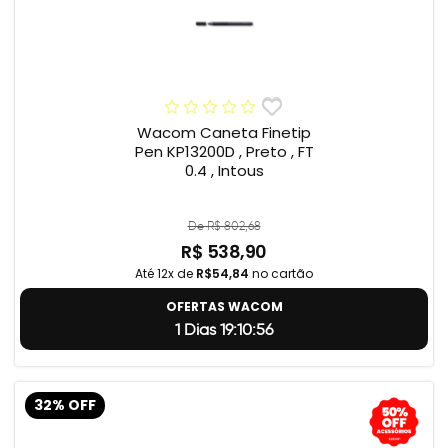
Wacom Caneta Finetip
Pen KP13200D , Preto , FT
0.4 , Intous
De R$ 802,68
R$ 538,90
Até 12x de
R$54,84
no cartão
OFERTAS WACOM
1 Dias 19:10:55
32% OFF