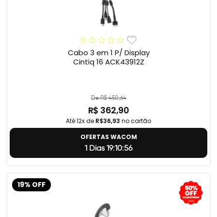
Cabo 3 em 1 P/ Display
Cintiq 16 ACK43912Z
De R$ 450,64
R$ 362,90
Até 12x de
R$36,93
no cartão
OFERTAS WACOM
1 Dias 19:10:55
19% OFF