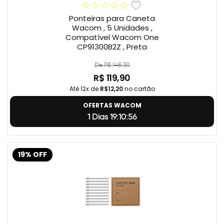
Ponteiras para Caneta
Wacom , 5 Unidades ,
Compatível Wacom One
CP91300B2Z , Preta
De R$ 148,30
R$ 119,90
Até 12x de
R$12,20
no cartão
OFERTAS WACOM
1 Dias 19:10:55
19% OFF