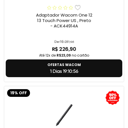
Adaptador Wacom One 12
13 Touch Power US , Preto
- ACK44914A
De R$ 281,46
R$ 226,90
Até 12x de
R$23,09
no cartão
OFERTAS WACOM
1 Dias 19:10:55
19% OFF