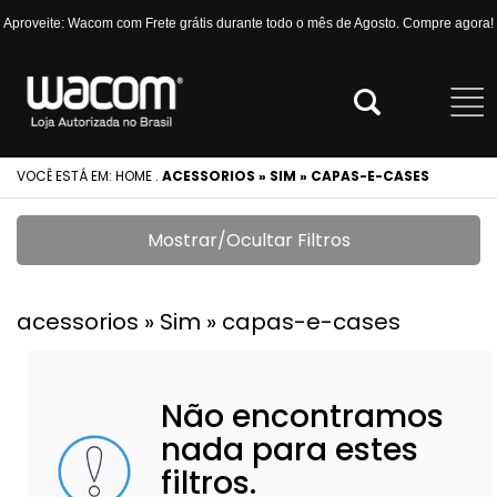
Aproveite: Wacom com Frete grátis durante todo o mês de Agosto. Compre agora!
VOCÊ ESTÁ EM:
HOME
.
ACESSORIOS » SIM » CAPAS-E-CASES
Mostrar/Ocultar Filtros
acessorios » Sim » capas-e-cases
Não encontramos
nada para estes
filtros.