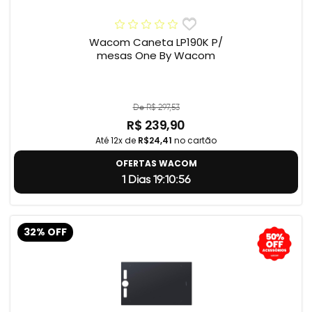
Wacom Caneta LP190K P/
mesas One By Wacom
De R$ 297,53
R$ 239,90
Até 12x de
R$24,41
no cartão
OFERTAS WACOM
1 Dias 19:10:55
32% OFF