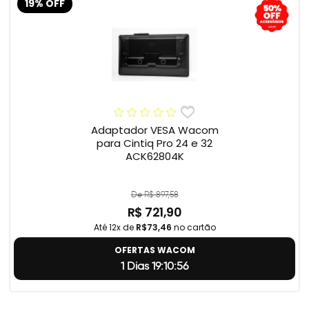
19% OFF
Adaptador VESA Wacom
para Cintiq Pro 24 e 32
ACK62804K
De R$ 897,58
R$ 721,90
Até 12x de
R$73,46
no cartão
OFERTAS WACOM
1 Dias 19:10:55