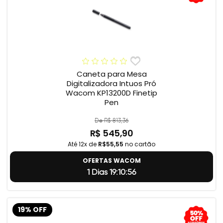
Caneta para Mesa
Digitalizadora Intuos Pró
Wacom KP13200D Finetip
Pen
De R$ 813,36
R$ 545,90
Até 12x de
R$55,55
no cartão
OFERTAS WACOM
1 Dias 19:10:55
19% OFF