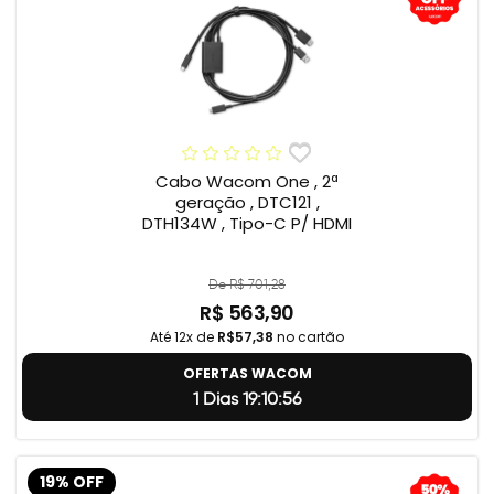
Cabo Wacom One , 2ª
geração , DTC121 ,
DTH134W , Tipo-C P/ HDMI
De R$ 701,28
R$ 563,90
Até 12x de
R$57,38
no cartão
OFERTAS WACOM
1 Dias 19:10:55
19% OFF