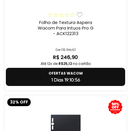
Folha de Textura Aspera
Wacom Para Intuos Pro G
- ACK122313
De R$ 366,53
R$ 246,90
Até 12x de
R$25,12
no cartão
OFERTAS WACOM
1 Dias 19:10:55
32% OFF