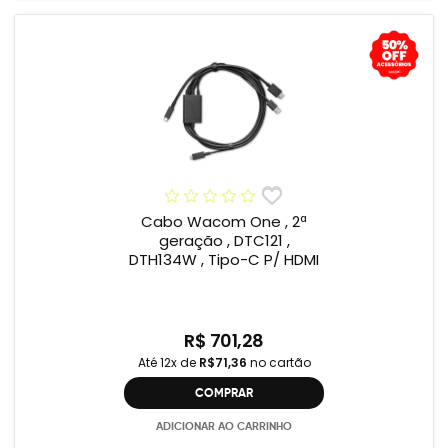
Cabo Wacom One , 2ª
geração , DTC121 ,
DTH134W , Tipo-C P/ HDMI
R$ 701,28
Até 12x de
R$71,36
no cartão
COMPRAR
ADICIONAR AO CARRINHO