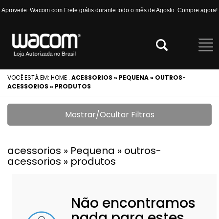
Aproveite: Wacom com Frete grátis durante todo o mês de Agosto. Compre agora!
VOCÊ ESTÁ EM:
HOME
.
ACESSORIOS » PEQUENA » OUTROS-
ACESSORIOS » PRODUTOS
Mostrar/Ocultar Filtros
acessorios » Pequena » outros-
acessorios » produtos
Não encontramos
nada para estes