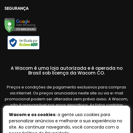
SEGURANÇA
A Wacom é uma loja autorizada e é operada no
Brasil sob licença da Wacom CO.
Preços e condições de pagamento exclusivos para compras
via internet. Os preços anunciados neste site ou via e-mail
promocional podem ser alterados sem prévio aviso. A Wacom,
não é responsável por erros descritivos. As fotos contidas
nesta página são meramente ilustrativas do produto e podem
Wacom e os cookies:
a gente usa cookies para
variar de acordo com o fornecedor/lote do fabricante. Ofertas
personalizar anúncios e melhorar a sua experiência no
válidas até o término de nossos estoques. Vendas sujeitas à
site. Ao continuar navegando, você concorda com a
análise e confirmação de dados.