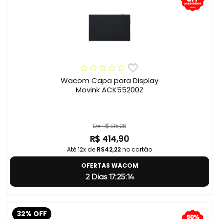
Wacom Capa para Display
Movink ACK55200Z
De R$ 516,28
R$ 414,90
Até 12x de
R$42,22
no cartão
OFERTAS WACOM
2 Dias 17:25:13
32% OFF