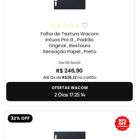
Folha de Textura Wacom
Intuos Pro G , Padrão
Original , Restaura
Sensação Papel , Preto
De R$ 366,53
R$ 246,90
Até 12x de
R$25,12
no cartão
OFERTAS WACOM
2 Dias 17:25:13
32% OFF