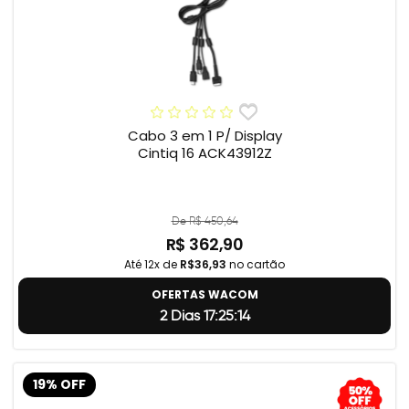
Cabo 3 em 1 P/ Display
Cintiq 16 ACK43912Z
De R$ 450,64
R$ 362,90
Até 12x de
R$36,93
no cartão
OFERTAS WACOM
2 Dias 17:25:13
19% OFF