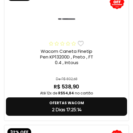
Wacom Caneta Finetip
Pen KP13200D , Preto , FT
0.4 , Intous
De R$ 802,68
R$ 538,90
Até 12x de
R$54,84
no cartão
OFERTAS WACOM
2 Dias 17:25:13
32% OFF