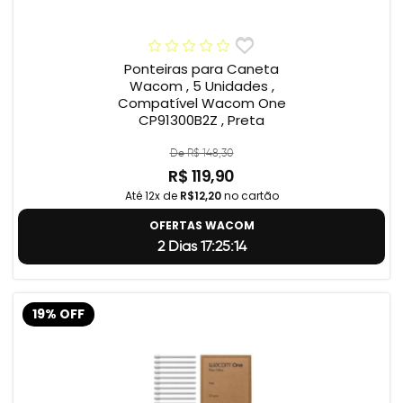
Ponteiras para Caneta
Wacom , 5 Unidades ,
Compatível Wacom One
CP91300B2Z , Preta
De R$ 148,30
R$ 119,90
Até 12x de
R$12,20
no cartão
OFERTAS WACOM
2 Dias 17:25:13
19% OFF