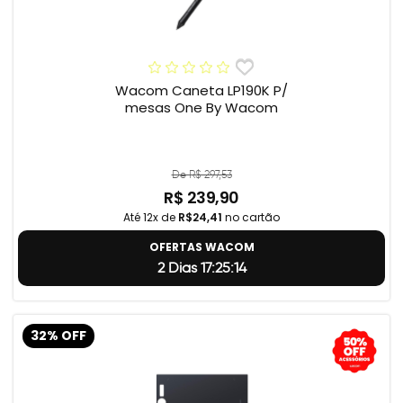
Wacom Caneta LP190K P/
mesas One By Wacom
De R$ 297,53
R$ 239,90
Até 12x de
R$24,41
no cartão
OFERTAS WACOM
2 Dias 17:25:13
32% OFF