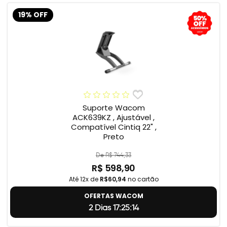
19% OFF
Suporte Wacom
ACK639KZ , Ajustável ,
Compatível Cintiq 22" ,
Preto
De R$ 744,33
R$ 598,90
Até 12x de
R$60,94
no cartão
OFERTAS WACOM
2 Dias 17:25:13