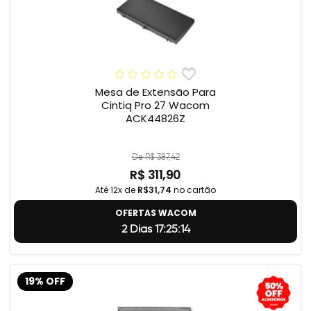
Mesa de Extensão Para
Cintiq Pro 27 Wacom
ACK44826Z
De R$ 387,42
R$ 311,90
Até 12x de
R$31,74
no cartão
OFERTAS WACOM
2 Dias 17:25:13
19% OFF