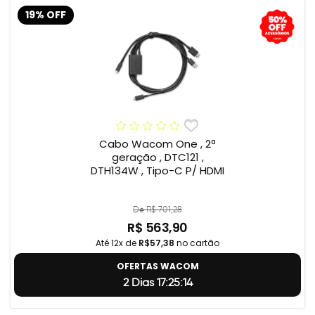
19% OFF
Cabo Wacom One , 2ª
geração , DTC121 ,
DTH134W , Tipo-C P/ HDMI
De R$ 701,28
R$ 563,90
Até 12x de
R$57,38
no cartão
OFERTAS WACOM
2 Dias 17:25:13