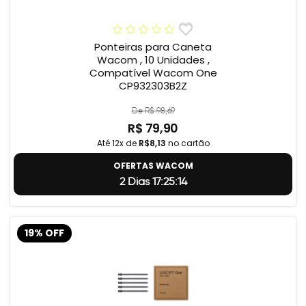
Ponteiras para Caneta
Wacom , 10 Unidades ,
Compatível Wacom One
CP932303B2Z
De R$ 98,69
R$ 79,90
Até 12x de
R$8,13
no cartão
OFERTAS WACOM
2 Dias 17:25:13
19% OFF