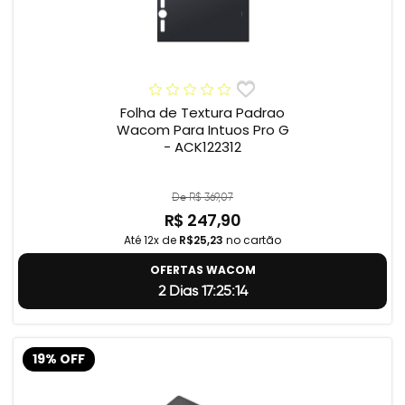
Folha de Textura Padrao
Wacom Para Intuos Pro G
- ACK122312
De R$ 369,07
R$ 247,90
Até 12x de
R$25,23
no cartão
OFERTAS WACOM
2 Dias 17:25:13
19% OFF