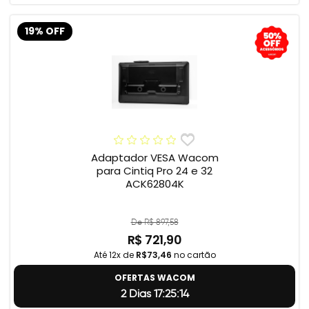
19% OFF
Adaptador VESA Wacom
para Cintiq Pro 24 e 32
ACK62804K
De R$ 897,58
R$ 721,90
Até 12x de
R$73,46
no cartão
OFERTAS WACOM
2 Dias 17:25:13