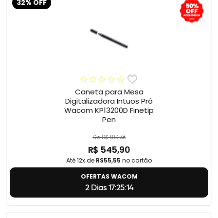
32% OFF
Caneta para Mesa
Digitalizadora Intuos Pró
Wacom KP13200D Finetip
Pen
De R$ 813,36
R$ 545,90
Até 12x de
R$55,55
no cartão
OFERTAS WACOM
2 Dias 17:25:13