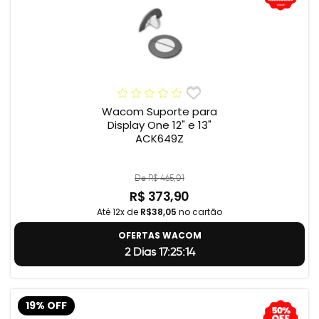
Wacom Suporte para
Display One 12" e 13"
ACK649Z
De R$ 465,01
R$ 373,90
Até 12x de
R$38,05
no cartão
OFERTAS WACOM
2 Dias 17:25:13
19% OFF