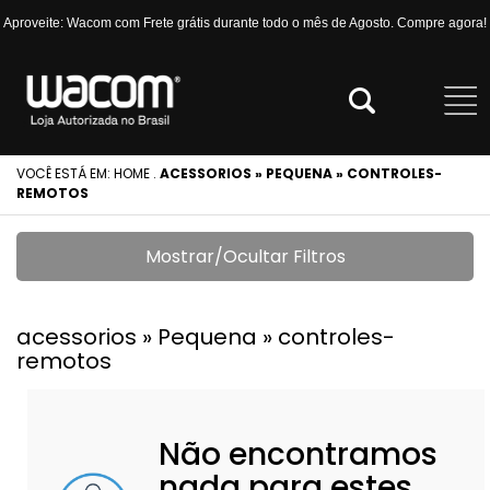
Aproveite: Wacom com Frete grátis durante todo o mês de Agosto. Compre agora!
VOCÊ ESTÁ EM:
HOME
.
ACESSORIOS » PEQUENA » CONTROLES-
REMOTOS
Mostrar/Ocultar Filtros
acessorios » Pequena » controles-
remotos
Não encontramos
nada para estes