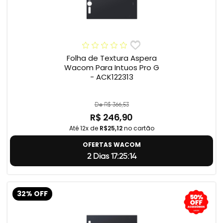
Folha de Textura Aspera
Wacom Para Intuos Pro G
- ACK122313
De R$ 366,53
R$ 246,90
Até 12x de
R$25,12
no cartão
OFERTAS WACOM
2 Dias 17:25:13
32% OFF