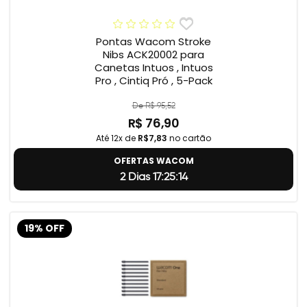
Pontas Wacom Stroke
Nibs ACK20002 para
Canetas Intuos , Intuos
Pro , Cintiq Pró , 5-Pack
De R$ 95,52
R$ 76,90
Até 12x de
R$7,83
no cartão
OFERTAS WACOM
2 Dias 17:25:13
19% OFF