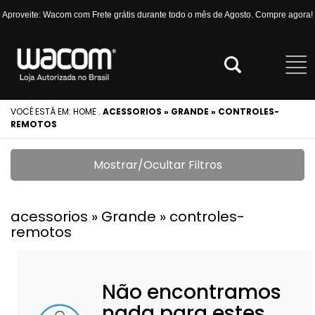
Aproveite: Wacom com Frete grátis durante todo o mês de Agosto. Compre agora!
VOCÊ ESTÁ EM:
HOME
.
ACESSORIOS » GRANDE » CONTROLES-
REMOTOS
Mostrar/Ocultar Filtros
acessorios » Grande » controles-
remotos
Não encontramos
nada para estes