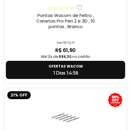
Pontas Wacom de Feltro ,
Canetas Pro Pen 2 e 3D , 10
pontas , Branco
De R$ 72,19
R$ 61,90
Até 12x de
R$6,30
no cartão
OFERTAS WACOM
1 Dias 1:4:57
21% OFF