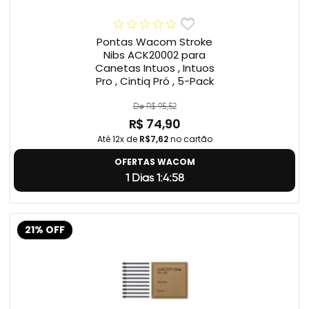
Pontas Wacom Stroke
Nibs ACK20002 para
Canetas Intuos , Intuos
Pro , Cintiq Pró , 5-Pack
De R$ 95,52
R$ 74,90
Até 12x de
R$7,62
no cartão
OFERTAS WACOM
1 Dias 1:4:57
21% OFF