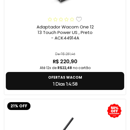
Adaptador Wacom One 12
13 Touch Power US , Preto
- ACK44914A
De R$ 281,46
R$ 220,90
Até 12x de
R$22,48
no cartão
OFERTAS WACOM
1 Dias 1:4:57
21% OFF