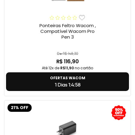
Ponteiras Feltro Wacom ,
Compatível Wacom Pro
Pen 3
De R$ 148,30
R$ 116,90
Até 12x de
R$11,90
no cartão
OFERTAS WACOM
1 Dias 1:4:57
21% OFF