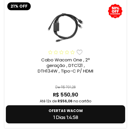
21% OFF
Cabo Wacom One , 2ª
geração , DTC121 ,
DTH134W , Tipo-C P/ HDMI
De R$ 701,28
R$ 550,90
Até 12x de
R$56,06
no cartão
OFERTAS WACOM
1 Dias 1:4:57