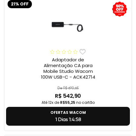
21% OFF
Adaptador de
Alimentação CA para
Mobile Studio Wacom
100W USB-C - ACK42714
De R$ 690,65
R$ 542,90
Até 12x de
R$55,25
no cartão
OFERTAS WACOM
1 Dias 1:4:57