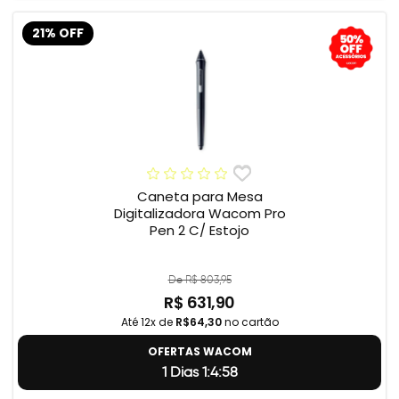
21% OFF
Caneta para Mesa
Digitalizadora Wacom Pro
Pen 2 C/ Estojo
De R$ 803,95
R$ 631,90
Até 12x de
R$64,30
no cartão
OFERTAS WACOM
1 Dias 1:4:57