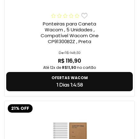
Ponteiras para Caneta
Wacom , 5 Unidades ,
Compatível Wacom One
CP91300B2Z , Preta
De R$ 148,30
R$ 116,90
Até 12x de
R$11,90
no cartão
OFERTAS WACOM
1 Dias 1:4:57
21% OFF