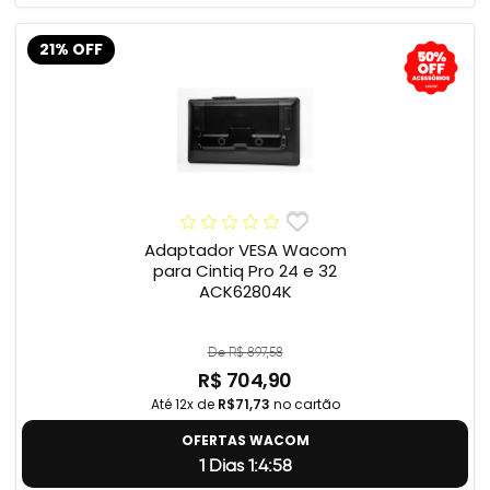
21% OFF
Adaptador VESA Wacom
para Cintiq Pro 24 e 32
ACK62804K
De R$ 897,58
R$ 704,90
Até 12x de
R$71,73
no cartão
OFERTAS WACOM
1 Dias 1:4:57