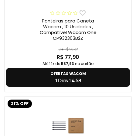
Ponteiras para Caneta
Wacom , 10 Unidades ,
Compatível Wacom One
CP932303B2Z
De R$ 98,69
R$ 77,90
Até 12x de
R$7,93
no cartão
OFERTAS WACOM
1 Dias 1:4:57
21% OFF