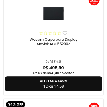
Wacom Capa para Display
Movink ACK55200Z
De R$ 516,28
R$ 405,90
Até 12x de
R$41,30
no cartão
OFERTAS WACOM
1 Dias 1:4:57
34% OFF