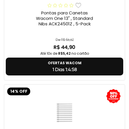
Pontas para Canetas
Wacom One 13" , Standard
Nibs ACK24501Z , 5-Pack
De R$ 56,62
R$ 44,90
Até 10x de
R$5,42
no cartão
OFERTAS WACOM
1 Dias 1:4:57
14% OFF