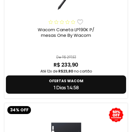
Wacom Caneta LP190K P/
mesas One By Wacom
De R$ 297,53
R$ 233,90
Até 12x de
R$23,80
no cartão
OFERTAS WACOM
1 Dias 1:4:57
34% OFF