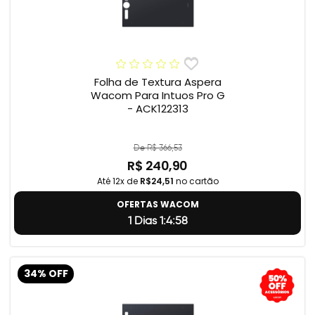
Folha de Textura Aspera
Wacom Para Intuos Pro G
- ACK122313
De R$ 366,53
R$ 240,90
Até 12x de
R$24,51
no cartão
OFERTAS WACOM
1 Dias 1:4:57
34% OFF