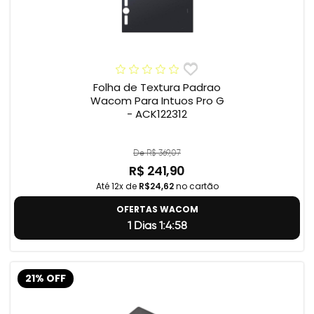
Folha de Textura Padrao
Wacom Para Intuos Pro G
- ACK122312
De R$ 369,07
R$ 241,90
Até 12x de
R$24,62
no cartão
OFERTAS WACOM
1 Dias 1:4:57
21% OFF