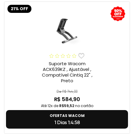
21% OFF
Suporte Wacom
ACK639KZ , Ajustável ,
Compatível Cintiq 22" ,
Preto
De R$ 744,33
R$ 584,90
Até 12x de
R$59,52
no cartão
OFERTAS WACOM
1 Dias 1:4:57