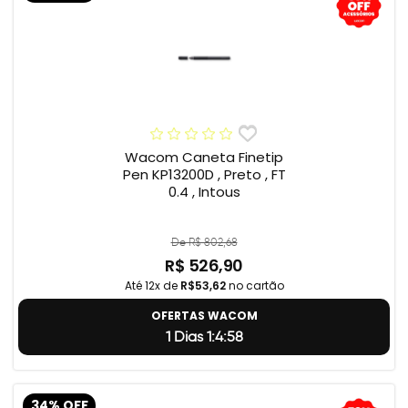
Wacom Caneta Finetip
Pen KP13200D , Preto , FT
0.4 , Intous
De R$ 802,68
R$ 526,90
Até 12x de
R$53,62
no cartão
OFERTAS WACOM
1 Dias 1:4:57
34% OFF