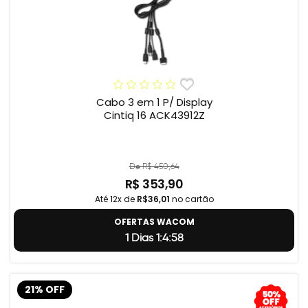
Cabo 3 em 1 P/ Display
Cintiq 16 ACK43912Z
De R$ 450,64
R$ 353,90
Até 12x de
R$36,01
no cartão
OFERTAS WACOM
1 Dias 1:4:57
21% OFF