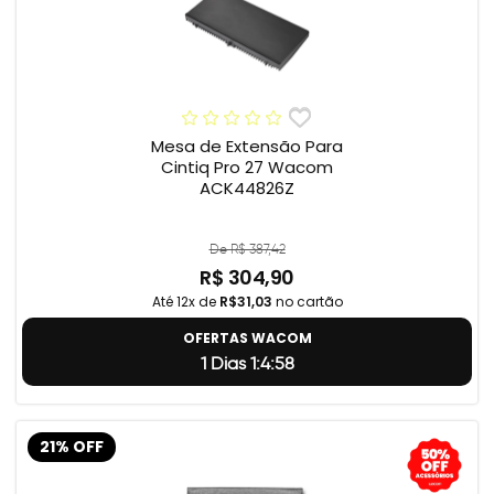
Mesa de Extensão Para
Cintiq Pro 27 Wacom
ACK44826Z
De R$ 387,42
R$ 304,90
Até 12x de
R$31,03
no cartão
OFERTAS WACOM
1 Dias 1:4:57
21% OFF