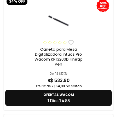
34% OFF
Caneta para Mesa
Digitalizadora Intuos Pró
Wacom KP13200D Finetip
Pen
De R$ 813,36
R$ 533,90
Até 12x de
R$54,33
no cartão
OFERTAS WACOM
1 Dias 1:4:57