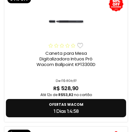
Caneta para Mesa
Digitalizadora Intuos Pró
Wacom Ballpoint KP13300D
De R$ 806,59
R$ 528,90
Até 12x de
R$53,82
no cartão
OFERTAS WACOM
1 Dias 1:4:57