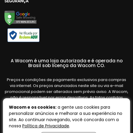
SEGURANÇA
A Wacom é uma loja autorizada e é operada no
Brasil sob licença da Wacom CO.
Preços e condições de pagamento exclusivos para compras
via internet. Os preços anunciados neste site ou via e-mail
promocional podem ser alterados sem prévio aviso. A Wacom,
não é responsável por erros descritivos. As fotos contidas
nesta página são meramente ilustrativas do produto e podem
Wacom e os cookies:
a gente usa cookies para
variar de acordo com o fornecedor/lote do fabricante. Ofertas
personalizar anúncios e melhorar a sua experiência no
válidas até o término de nossos estoques. Vendas sujeitas à
site. Ao continuar navegando, você concorda com a
análise e confirmação de dados.
nossa
Política de Privacidade
.