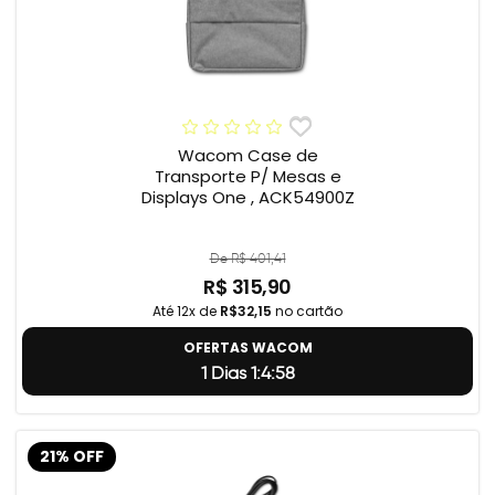
Wacom Case de
Transporte P/ Mesas e
Displays One , ACK54900Z
De R$ 401,41
R$ 315,90
Até 12x de
R$32,15
no cartão
OFERTAS WACOM
1 Dias 1:4:57
21% OFF