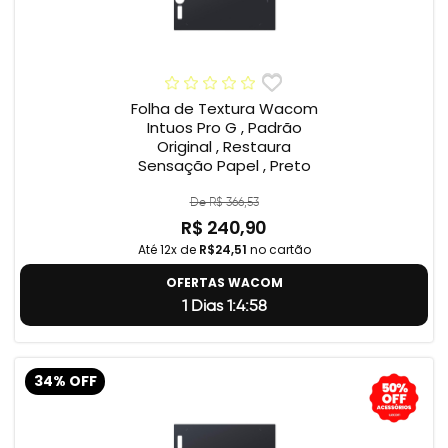
Folha de Textura Wacom
Intuos Pro G , Padrão
Original , Restaura
Sensação Papel , Preto
De R$ 366,53
R$ 240,90
Até 12x de
R$24,51
no cartão
OFERTAS WACOM
1 Dias 1:4:57
34% OFF