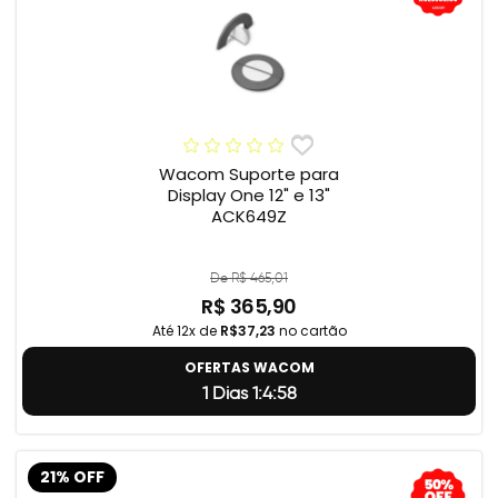
Wacom Suporte para
Display One 12" e 13"
ACK649Z
De R$ 465,01
R$ 365,90
Até 12x de
R$37,23
no cartão
OFERTAS WACOM
1 Dias 1:4:57
21% OFF