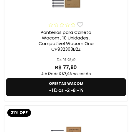
Ponteiras para Caneta
Wacom , 10 Unidades ,
Compatível Wacom One
CP932303B2Z
De R$ 98,69
R$ 77,90
Até 12x de
R$7,93
no cartão
OFERTAS WACOM
-1 Dias -2:-8:-15
21% OFF