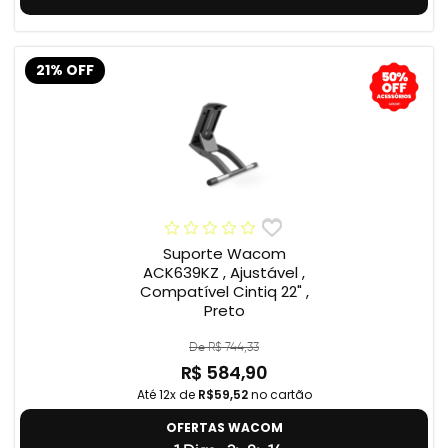
21% OFF
Suporte Wacom
ACK639KZ , Ajustável ,
Compatível Cintiq 22" ,
Preto
De R$ 744,33
R$ 584,90
Até 12x de
R$59,52
no cartão
OFERTAS WACOM