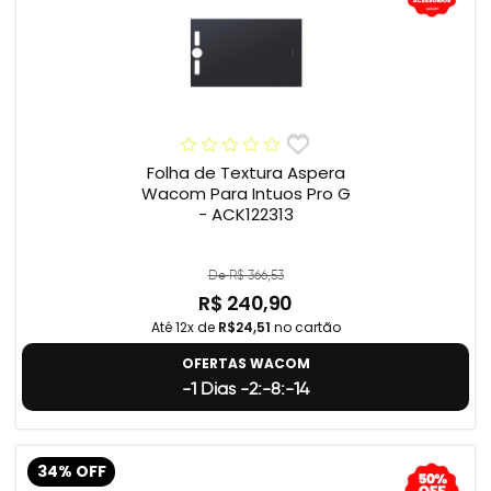
Folha de Textura Aspera
Wacom Para Intuos Pro G
- ACK122313
De R$ 366,53
R$ 240,90
Até 12x de
R$24,51
no cartão
OFERTAS WACOM
-1 Dias -2:-8:-15
34% OFF