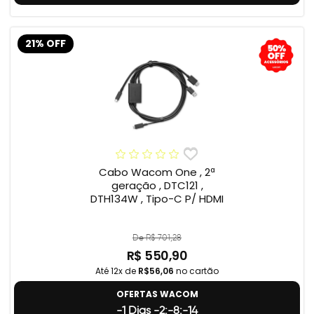
21% OFF
Cabo Wacom One , 2ª
geração , DTC121 ,
DTH134W , Tipo-C P/ HDMI
De R$ 701,28
R$ 550,90
Até 12x de
R$56,06
no cartão
OFERTAS WACOM
-1 Dias -2:-8:-15