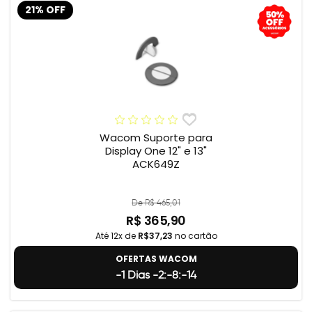
21% OFF
Wacom Suporte para
Display One 12" e 13"
ACK649Z
De R$ 465,01
R$ 365,90
Até 12x de
R$37,23
no cartão
OFERTAS WACOM
-1 Dias -2:-8:-15