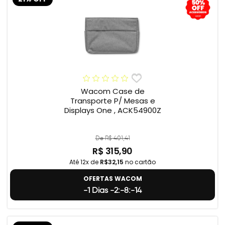
Wacom Case de
Transporte P/ Mesas e
Displays One , ACK54900Z
De R$ 401,41
R$ 315,90
Até 12x de
R$32,15
no cartão
OFERTAS WACOM
-1 Dias -2:-8:-15