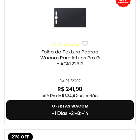
Folha de Textura Padrao
Wacom Para Intuos Pro G
- ACK122312
De R$ 369,07
R$ 241,90
Até 12x de
R$24,62
no cartão
OFERTAS WACOM
-1 Dias -2:-8:-15
21% OFF