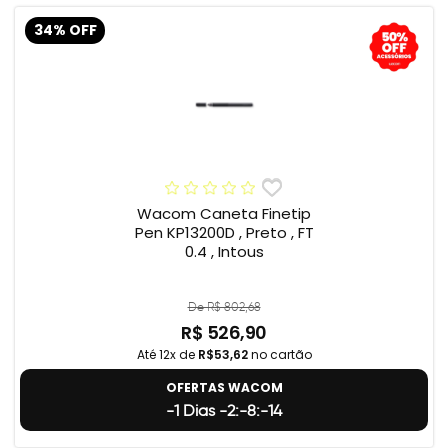
34% OFF
Wacom Caneta Finetip
Pen KP13200D , Preto , FT
0.4 , Intous
De R$ 802,68
R$ 526,90
Até 12x de
R$53,62
no cartão
OFERTAS WACOM
-1 Dias -2:-8:-15