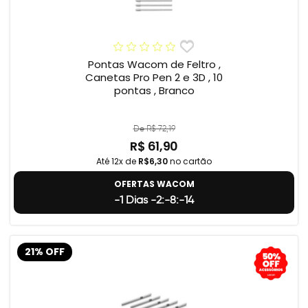
Pontas Wacom de Feltro ,
Canetas Pro Pen 2 e 3D , 10
pontas , Branco
De R$ 72,19
R$ 61,90
Até 12x de
R$6,30
no cartão
OFERTAS WACOM
-1 Dias -2:-8:-15
21% OFF