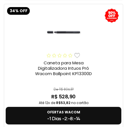
34% OFF
Caneta para Mesa
Digitalizadora Intuos Pró
Wacom Ballpoint KP13300D
De R$ 806,59
R$ 528,90
Até 12x de
R$53,82
no cartão
OFERTAS WACOM
-1 Dias -2:-8:-15