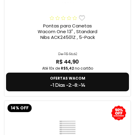
Pontas para Canetas
Wacom One 13" , Standard
Nibs ACK24501Z , 5-Pack
De R$ 56,62
R$ 44,90
Até 10x de
R$5,42
no cartão
OFERTAS WACOM
-1 Dias -2:-8:-15
14% OFF