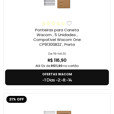
Ponteiras para Caneta
Wacom , 5 Unidades ,
Compatível Wacom One
CP91300B2Z , Preta
De R$ 148,30
R$ 116,90
Até 12x de
R$11,90
no cartão
OFERTAS WACOM
-1 Dias -2:-8:-15
21% OFF