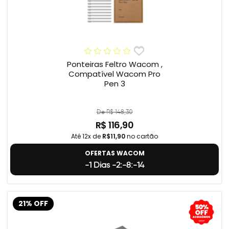
Ponteiras Feltro Wacom ,
Compatível Wacom Pro
Pen 3
De R$ 148,30
R$ 116,90
Até 12x de
R$11,90
no cartão
OFERTAS WACOM
-1 Dias -2:-8:-15
21% OFF