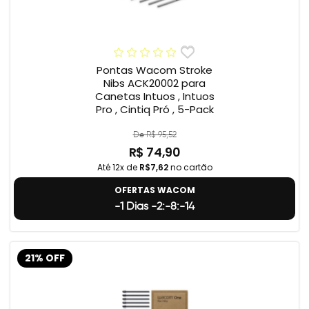
Pontas Wacom Stroke
Nibs ACK20002 para
Canetas Intuos , Intuos
Pro , Cintiq Pró , 5-Pack
De R$ 95,52
R$ 74,90
Até 12x de
R$7,62
no cartão
OFERTAS WACOM
-1 Dias -2:-8:-15
21% OFF