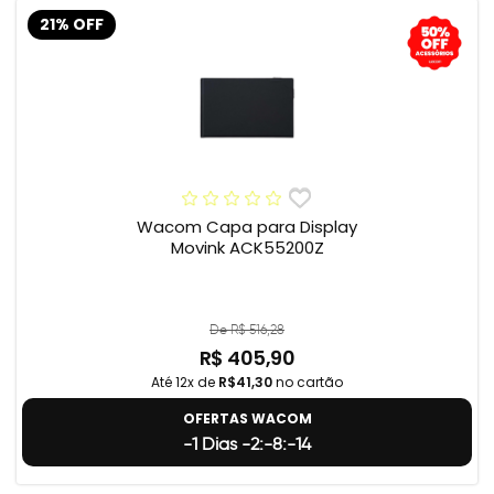
21% OFF
Wacom Capa para Display
Movink ACK55200Z
De R$ 516,28
R$ 405,90
Até 12x de
R$41,30
no cartão
OFERTAS WACOM
-1 Dias -2:-8:-15