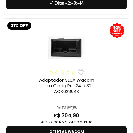
-1 Dias -2:-8:-15
21% OFF
Adaptador VESA Wacom
para Cintiq Pro 24 e 32
ACK62804K
De R$ 897,58
R$ 704,90
Até 12x de
R$71,73
no cartão
OFERTAS WACOM