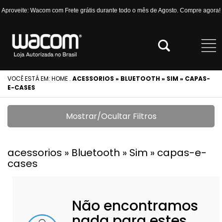
Aproveite: Wacom com Frete grátis durante todo o mês de Agosto. Compre agora!
VOCÊ ESTÁ EM:
HOME
.
ACESSORIOS » BLUETOOTH » SIM » CAPAS-
E-CASES
Mostrar/Ocultar Filtros
acessorios » Bluetooth » Sim » capas-e-
cases
Não encontramos
nada para estes