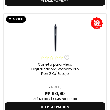
-1 Dias -2:-8:-15
21% OFF
Caneta para Mesa
Digitalizadora Wacom Pro
Pen 2 C/ Estojo
De R$ 803,95
R$ 631,90
Até 12x de
R$64,30
no cartão
OFERTAS WACOM