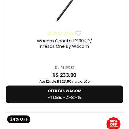
Wacom Caneta LP190K P/
mesas One By Wacom
De R$ 297,53
R$ 233,90
Até 12x de
R$23,80
no cartão
OFERTAS WACOM
-1 Dias -2:-8:-15
34% OFF