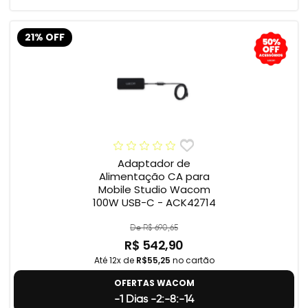
21% OFF
Adaptador de
Alimentação CA para
Mobile Studio Wacom
100W USB-C - ACK42714
De R$ 690,65
R$ 542,90
Até 12x de
R$55,25
no cartão
OFERTAS WACOM
-1 Dias -2:-8:-15