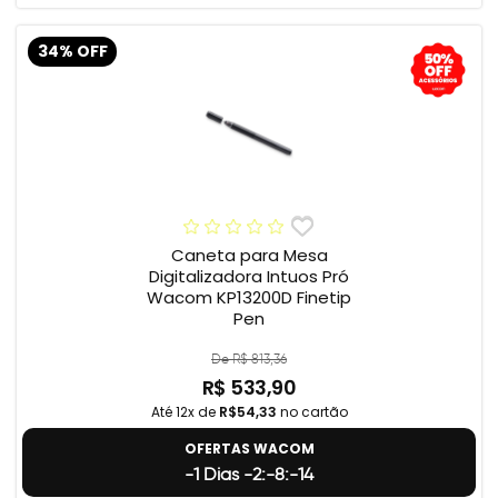
34% OFF
Caneta para Mesa
Digitalizadora Intuos Pró
Wacom KP13200D Finetip
Pen
De R$ 813,36
R$ 533,90
Até 12x de
R$54,33
no cartão
OFERTAS WACOM
-1 Dias -2:-8:-15