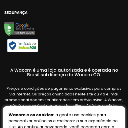
SEGURANÇA
A Wacom é uma loja autorizada e é operada no
Brasil sob licença da Wacom CO.
Preços e condições de pagamento exclusivos para compras
via internet. Os preços anunciados neste site ou via e-mail
promocional podem ser alterados sem prévio aviso. A Wacom,
não é responsável por erros descritivos. As fotos contidas
nesta página são meramente ilustrativas do produto e podem
Wacom e os cookies:
a gente usa cookies para
variar de acordo com o fornecedor/lote do fabricante. Ofertas
personalizar anúncios e melhorar a sua experiência no
válidas até o término de nossos estoques. Vendas sujeitas à
site. Ao continuar navegando, você concorda com a