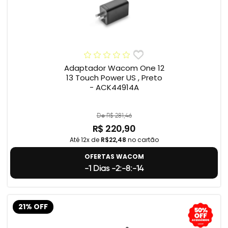
Adaptador Wacom One 12
13 Touch Power US , Preto
- ACK44914A
De R$ 281,46
R$ 220,90
Até 12x de
R$22,48
no cartão
OFERTAS WACOM
-1 Dias -2:-8:-15
21% OFF