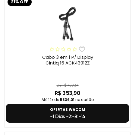
21% OFF
Cabo 3 em 1 P/ Display
Cintiq 16 ACK43912Z
De R$ 450,64
R$ 353,90
Até 12x de
R$36,01
no cartão
OFERTAS WACOM
-1 Dias -2:-8:-15