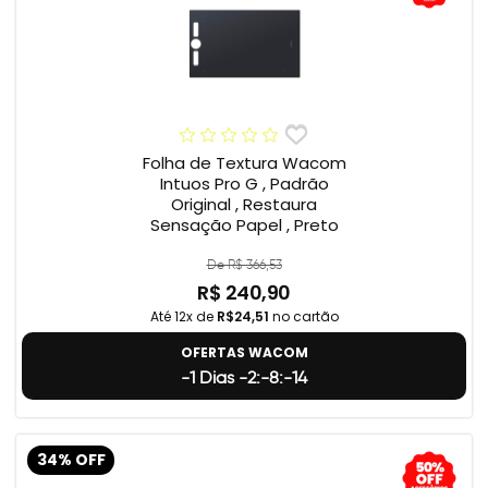
Folha de Textura Wacom
Intuos Pro G , Padrão
Original , Restaura
Sensação Papel , Preto
De R$ 366,53
R$ 240,90
Até 12x de
R$24,51
no cartão
OFERTAS WACOM
-1 Dias -2:-8:-15
34% OFF