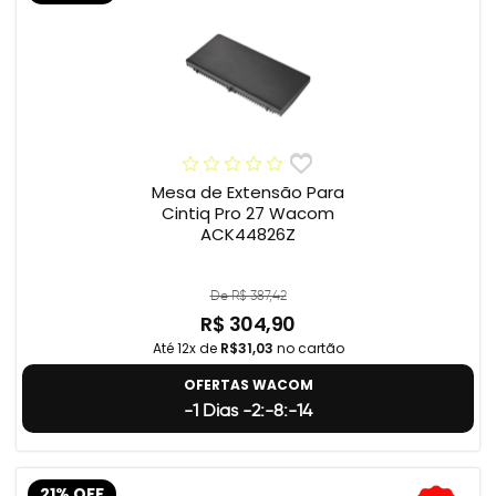
Mesa de Extensão Para
Cintiq Pro 27 Wacom
ACK44826Z
De R$ 387,42
R$ 304,90
Até 12x de
R$31,03
no cartão
OFERTAS WACOM
-1 Dias -2:-8:-15
21% OFF