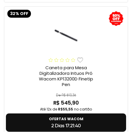
32% OFF
Caneta para Mesa
Digitalizadora Intuos Pró
Wacom KP13200D Finetip
Pen
De R$ 813,36
R$ 545,90
Até 12x de
R$55,55
no cartão
OFERTAS WACOM
2 Dias 17:21:39