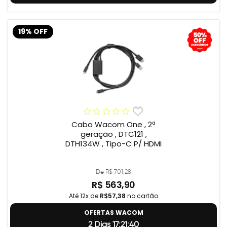
19% OFF
Cabo Wacom One , 2ª
geração , DTC121 ,
DTH134W , Tipo-C P/ HDMI
De R$ 701,28
R$ 563,90
Até 12x de
R$57,38
no cartão
OFERTAS WACOM
2 Dias 17:21:39