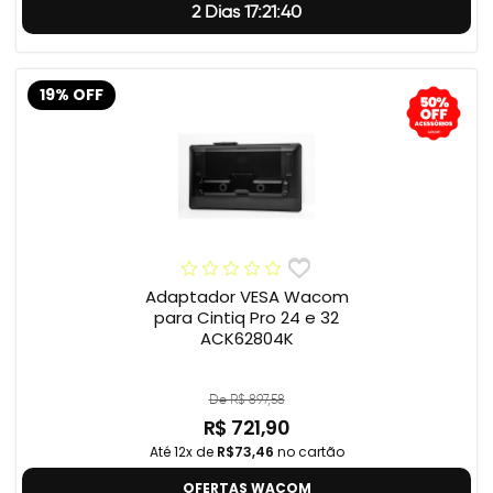
2 Dias 17:21:39
19% OFF
Adaptador VESA Wacom
para Cintiq Pro 24 e 32
ACK62804K
De R$ 897,58
R$ 721,90
Até 12x de
R$73,46
no cartão
OFERTAS WACOM