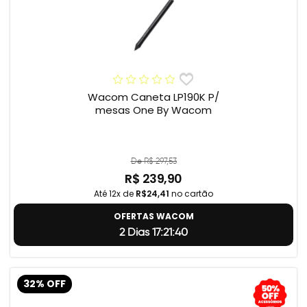
Wacom Caneta LP190K P/
mesas One By Wacom
De R$ 297,53
R$ 239,90
Até 12x de
R$24,41
no cartão
OFERTAS WACOM
2 Dias 17:21:39
32% OFF