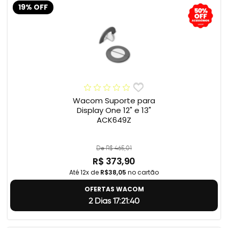
19% OFF
Wacom Suporte para
Display One 12" e 13"
ACK649Z
De R$ 465,01
R$ 373,90
Até 12x de
R$38,05
no cartão
OFERTAS WACOM
2 Dias 17:21:39