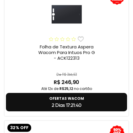
Folha de Textura Aspera
Wacom Para Intuos Pro G
- ACK122313
De R$ 366,53
R$ 246,90
Até 12x de
R$25,12
no cartão
OFERTAS WACOM
2 Dias 17:21:39
32% OFF