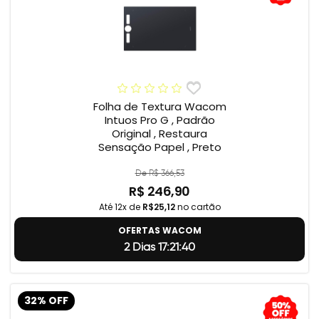
Folha de Textura Wacom
Intuos Pro G , Padrão
Original , Restaura
Sensação Papel , Preto
De R$ 366,53
R$ 246,90
Até 12x de
R$25,12
no cartão
OFERTAS WACOM
2 Dias 17:21:39
32% OFF