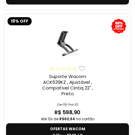
19% OFF
Suporte Wacom
ACK639KZ , Ajustável ,
Compatível Cintiq 22" ,
Preto
De R$ 744,33
R$ 598,90
Até 12x de
R$60,94
no cartão
OFERTAS WACOM