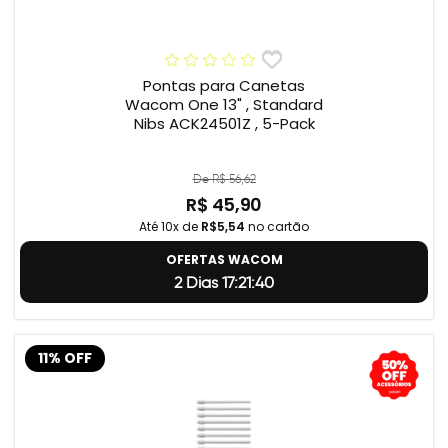
Pontas para Canetas
Wacom One 13" , Standard
Nibs ACK24501Z , 5-Pack
De R$ 56,62
R$ 45,90
Até 10x de
R$5,54
no cartão
OFERTAS WACOM
2 Dias 17:21:39
11% OFF