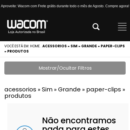
Aproveite: Wacom com Frete grátis durante todo o mês de Agosto. Compre agora!
VOCÊ ESTÁ EM:
HOME
.
ACESSORIOS » SIM » GRANDE » PAPER-CLIPS
» PRODUTOS
Mostrar/Ocultar Filtros
acessorios » Sim » Grande » paper-clips »
produtos
Não encontramos
nada para estes