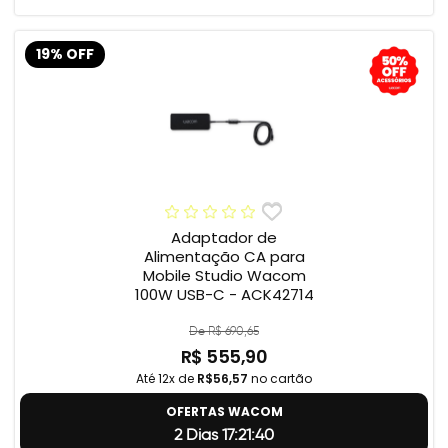
19% OFF
Adaptador de
Alimentação CA para
Mobile Studio Wacom
100W USB-C - ACK42714
De R$ 690,65
R$ 555,90
Até 12x de
R$56,57
no cartão
OFERTAS WACOM
2 Dias 17:21:39