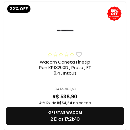
32% OFF
Wacom Caneta Finetip
Pen KP13200D , Preto , FT
0.4 , Intous
De R$ 802,68
R$ 538,90
Até 12x de
R$54,84
no cartão
OFERTAS WACOM
2 Dias 17:21:39