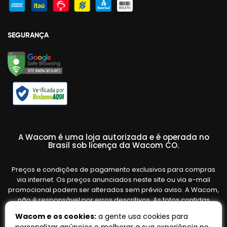
SEGURANÇA
A Wacom é uma loja autorizada e é operada no
Brasil sob licença da Wacom CO.
Preços e condições de pagamento exclusivos para compras
via internet. Os preços anunciados neste site ou via e-mail
promocional podem ser alterados sem prévio aviso. A Wacom,
não é responsável por erros descritivos. As fotos contidas
nesta página são meramente ilustrativas do produto e podem
Wacom e os cookies:
a gente usa cookies para
variar de acordo com o fornecedor/lote do fabricante. Ofertas