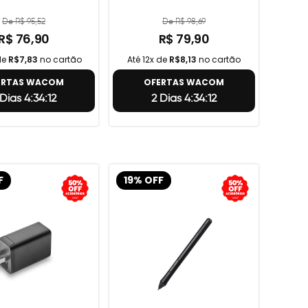
De R$ 95,52
De R$ 98,69
R$ 76,90
R$ 79,90
de
R$7,83
no cartão
Até 12x de
R$8,13
no cartão
ERTAS WACOM
OFERTAS WACOM
 Dias 4:34:11
2 Dias 4:34:11
F
19% OFF