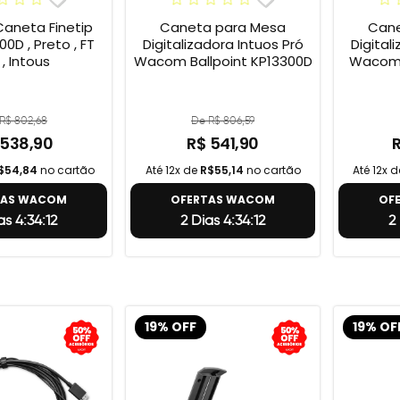
neta Finetip
Caneta para Mesa
Cane
0D , Preto , FT
Digitalizadora Intuos Pró
Digital
 , Intous
Wacom Ballpoint KP13300D
Wacom 
R$ 802,68
De R$ 806,59
 538,90
R$ 541,90
$54,84
no cartão
Até 12x de
R$55,14
no cartão
Até 12x 
TAS WACOM
OFERTAS WACOM
OF
as 4:34:11
2 Dias 4:34:11
2
19% OFF
19% OF