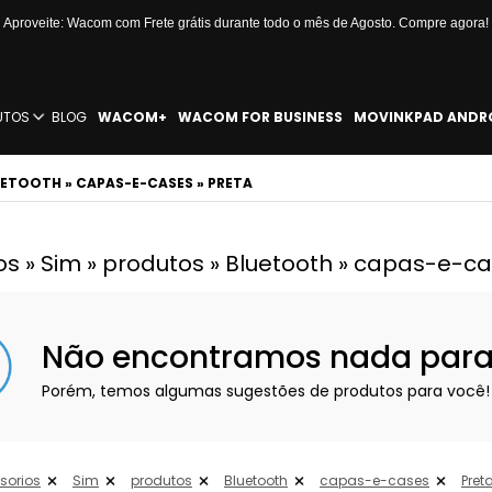
Aproveite: Wacom com Frete grátis durante todo o mês de Agosto. Compre agora!
UTOS
BLOG
WACOM+
WACOM FOR BUSINESS
MOVINKPAD ANDR
UETOOTH » CAPAS-E-CASES » PRETA
os » Sim » produtos » Bluetooth » capas-e-ca
Não encontramos nada para e
Porém, temos algumas sugestões de produtos para você!
sorios
Sim
produtos
Bluetooth
capas-e-cases
Pret