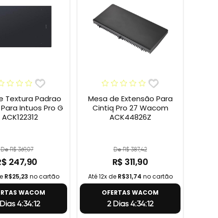
e Textura Padrao
Mesa de Extensão Para
ara Intuos Pro G
Cintiq Pro 27 Wacom
 ACK122312
ACK44826Z
De R$ 369,07
De R$ 387,42
R$ 247,90
R$ 311,90
de
R$25,23
no cartão
Até 12x de
R$31,74
no cartão
ERTAS WACOM
OFERTAS WACOM
 Dias 4:34:11
2 Dias 4:34:11