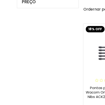
PREÇO
Ordernar p
18% OFF
Pontas 
Wacom One 
Nibs ACK2