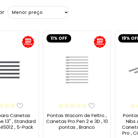
or
11% OFF
19% OF
para Canetas
Pontas Wacom de Feltro ,
Ponta
13" , Standard
Canetas Pro Pen 2 e 3D , 10
Nibs
4501Z , 5-Pack
pontas , Branco
Caneta
Pro , C