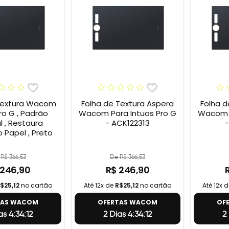
Textura Wacom
Folha de Textura Aspera
Folha d
ro G , Padrão
Wacom Para Intuos Pro G
Wacom P
l , Restaura
- ACK122313
-
 Papel , Preto
R$ 366,53
De R$ 366,53
 246,90
R$ 246,90
$25,12
no cartão
Até 12x de
R$25,12
no cartão
Até 12x 
TAS WACOM
OFERTAS WACOM
OF
as 4:34:11
2 Dias 4:34:11
2