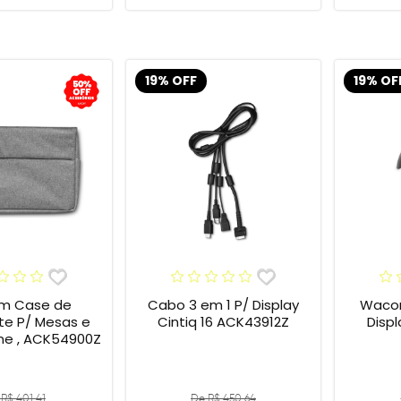
19% OFF
19% OF
m Case de
Cabo 3 em 1 P/ Display
Wacom
te P/ Mesas e
Cintiq 16 ACK43912Z
Display
One , ACK54900Z
R$ 401,41
De R$ 450,64