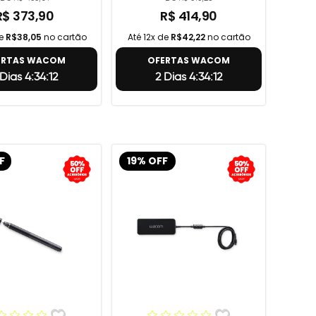
R$ 373,90
R$ 414,90
de
R$38,05
no cartão
Até 12x de
R$42,22
no cartão
ERTAS WACOM
OFERTAS WACOM
 Dias 4:34:11
2 Dias 4:34:11
F
19% OFF