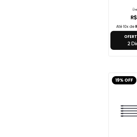
De
R$
Até 10x de
OFER
2 Di
19% OFF