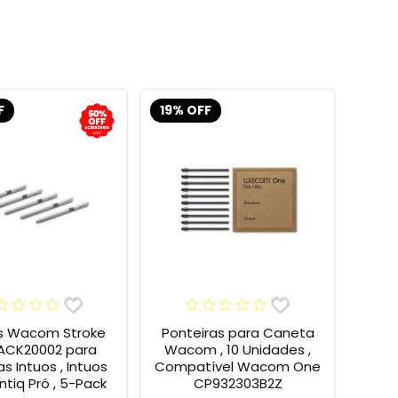
F
19% OFF
s Wacom Stroke
Ponteiras para Caneta
 ACK20002 para
Wacom , 10 Unidades ,
s Intuos , Intuos
Compatível Wacom One
intiq Pró , 5-Pack
CP932303B2Z