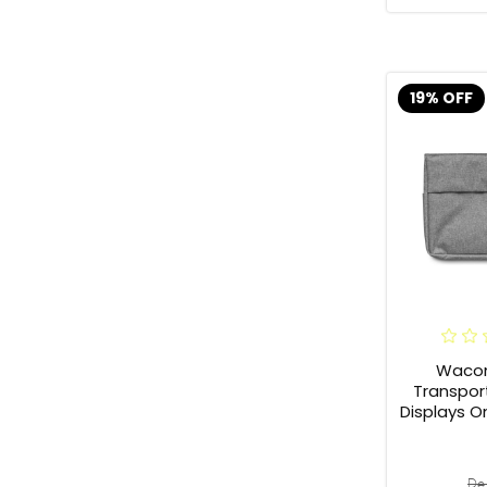
19% OFF
Waco
Transpor
Displays 
De 