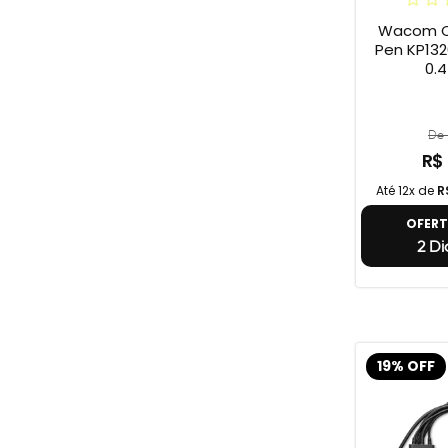
Wacom Ca
Pen KP1320
0.4
De 
R$
Até 12x de
R
OFER
2 Di
19% OFF