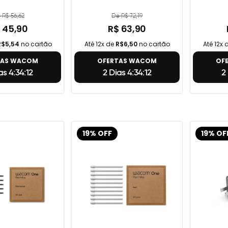
 R$ 56,62
De R$ 72,19
 45,90
R$ 63,90
R$5,54
no cartão
Até 12x de
R$6,50
no cartão
Até 12x 
TAS WACOM
OFERTAS WACOM
OF
as 4:34:11
2 Dias 4:34:11
2
19% OFF
19% OF