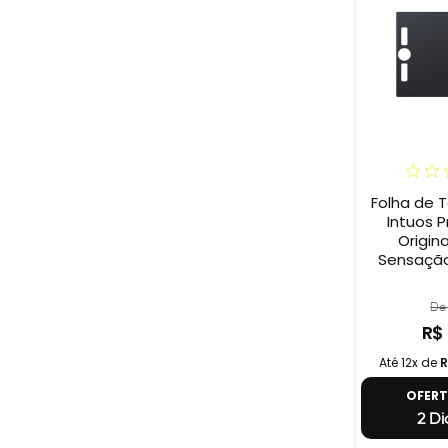
Folha de 
Intuos P
Origina
Sensação
De 
R$
Até 12x de
R
OFER
2 Di