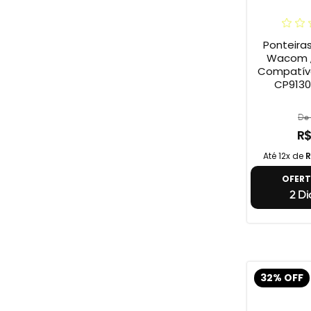
Ponteira
Wacom ,
Compatív
CP9130
De 
R$
Até 12x de
R
OFER
2 Di
32% OFF