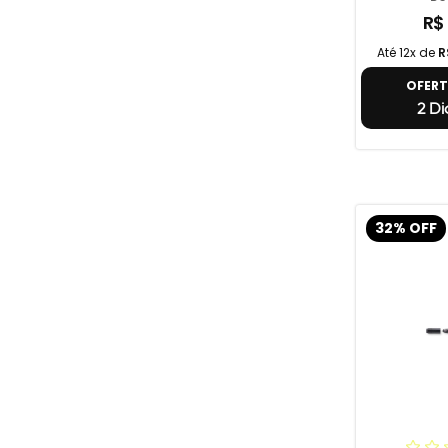
R$
Até 12x de
R
OFER
2 Di
32% OFF