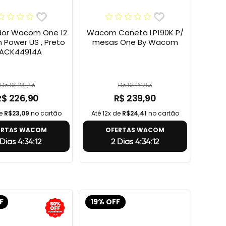
or Wacom One 12
Wacom Caneta LP190K P/
h Power US , Preto
mesas One By Wacom
 ACK44914A
De R$ 281,46
De R$ 297,53
R$ 226,90
R$ 239,90
de
R$23,09
no cartão
Até 12x de
R$24,41
no cartão
ERTAS WACOM
OFERTAS WACOM
 Dias 4:34:11
2 Dias 4:34:11
F
19% OFF