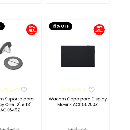
F
19% OFF
 Suporte para
Wacom Capa para Display
 One 12" e 13"
Movink ACK55200Z
ACK649Z
De R$ 465,01
De R$ 516,28