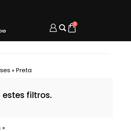
0
OID
ses » Preta
stes filtros.
a