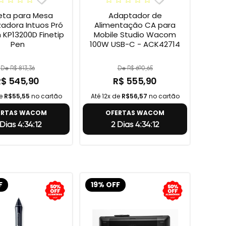
ta para Mesa
Adaptador de
izadora Intuos Pró
Alimentação CA para
KP13200D Finetip
Mobile Studio Wacom
Pen
100W USB-C - ACK42714
De R$ 813,36
De R$ 690,65
R$ 545,90
R$ 555,90
de
R$55,55
no cartão
Até 12x de
R$56,57
no cartão
ERTAS WACOM
OFERTAS WACOM
 Dias 4:34:11
2 Dias 4:34:11
F
19% OFF