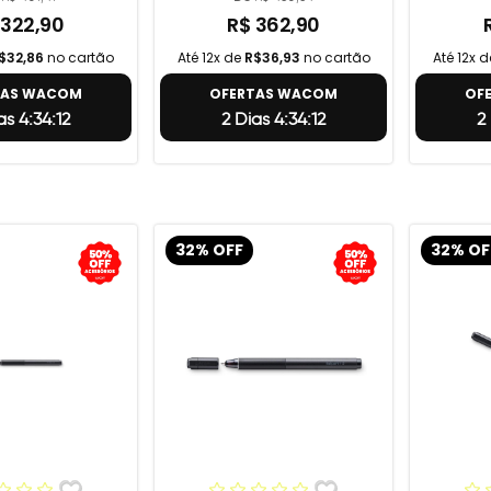
 322,90
R$ 362,90
$32,86
no cartão
Até 12x de
R$36,93
no cartão
Até 12x 
TAS WACOM
OFERTAS WACOM
OF
as 4:34:11
2 Dias 4:34:11
2
32% OFF
32% OF