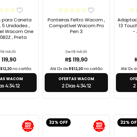
s para Caneta
Ponteiras Feltro Wacom ,
Adaptad
 5 Unidades ,
Compatível Wacom Pro
13 Touc
el Wacom One
Pen 3
-
0B2Z , Preta
R$ 148,30
De R$ 148,30
 119,90
R$ 119,90
$12,20
no cartão
Até 12x de
R$12,20
no cartão
Até 12x 
TAS WACOM
OFERTAS WACOM
OF
as 4:34:11
2 Dias 4:34:11
2
32% OFF
32% OF