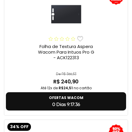
Folha de Textura Aspera
Wacom Para Intuos Pro G
- ACK122313
De R$ 366,53
R$ 240,90
Até 12x de
R$24,51
no cartão
OFERTAS WACOM
0 Dias 9:17:35
34% OFF