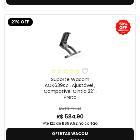
21% OFF
Suporte Wacom
ACK639KZ , Ajustável ,
Compatível Cintiq 22" ,
Preto
De R$ 744,33
R$ 584,90
Até 12x de
R$59,52
no cartão
OFERTAS WACOM