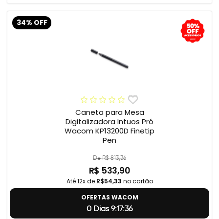
34% OFF
Caneta para Mesa
Digitalizadora Intuos Pró
Wacom KP13200D Finetip
Pen
De R$ 813,36
R$ 533,90
Até 12x de
R$54,33
no cartão
OFERTAS WACOM
0 Dias 9:17:35