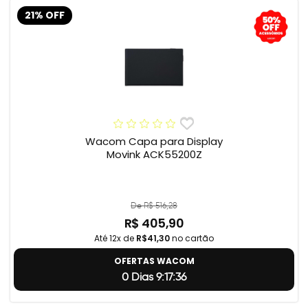
21% OFF
Wacom Capa para Display
Movink ACK55200Z
De R$ 516,28
R$ 405,90
Até 12x de
R$41,30
no cartão
OFERTAS WACOM
0 Dias 9:17:35