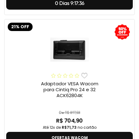
0 Dias 9:17:35
21% OFF
Adaptador VESA Wacom
para Cintiq Pro 24 e 32
ACK62804K
De R$ 897,58
R$ 704,90
Até 12x de
R$71,73
no cartão
OFERTAS WACOM