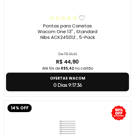
Pontas para Canetas
Wacom One 13" , Standard
Nibs ACK24501Z , 5-Pack
De R$ 56,62
R$ 44,90
Até 10x de
R$5,42
no cartão
OFERTAS WACOM
0 Dias 9:17:35
14% OFF