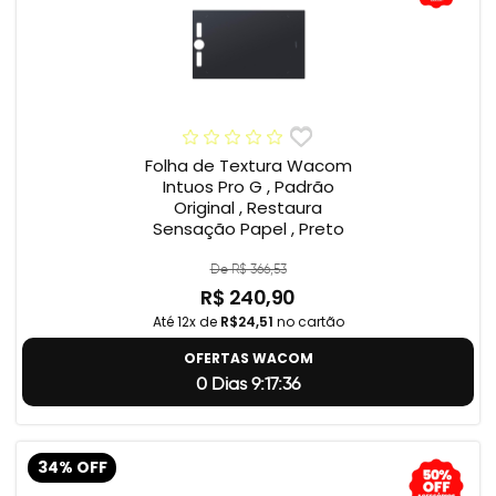
Folha de Textura Wacom
Intuos Pro G , Padrão
Original , Restaura
Sensação Papel , Preto
De R$ 366,53
R$ 240,90
Até 12x de
R$24,51
no cartão
OFERTAS WACOM
0 Dias 9:17:35
34% OFF