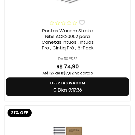
Pontas Wacom Stroke
Nibs ACK20002 para
Canetas Intuos , Intuos
Pro , Cintiq Pró , 5-Pack
De R$ 95,52
R$ 74,90
Até 12x de
R$7,62
no cartão
OFERTAS WACOM
0 Dias 9:17:35
21% OFF