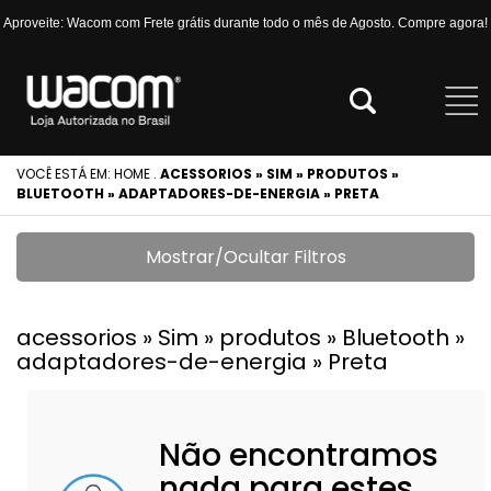
Aproveite: Wacom com Frete grátis durante todo o mês de Agosto. Compre agora!
VOCÊ ESTÁ EM:
HOME
.
ACESSORIOS » SIM » PRODUTOS »
BLUETOOTH » ADAPTADORES-DE-ENERGIA » PRETA
Mostrar/Ocultar Filtros
acessorios » Sim » produtos » Bluetooth »
adaptadores-de-energia » Preta
Não encontramos
nada para estes