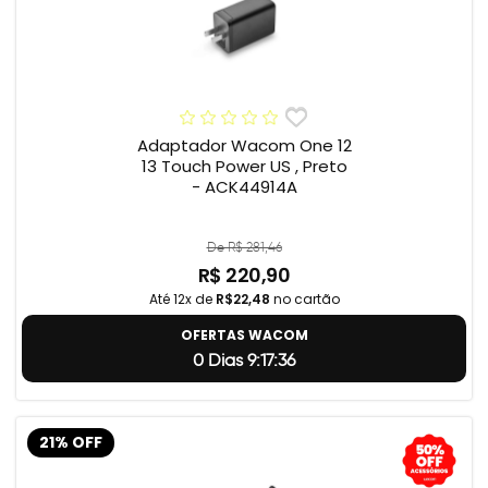
Adaptador Wacom One 12
13 Touch Power US , Preto
- ACK44914A
De R$ 281,46
R$ 220,90
Até 12x de
R$22,48
no cartão
OFERTAS WACOM
0 Dias 9:17:35
21% OFF