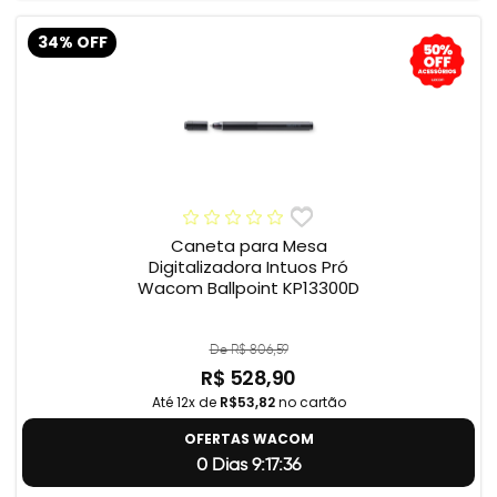
34% OFF
Caneta para Mesa
Digitalizadora Intuos Pró
Wacom Ballpoint KP13300D
De R$ 806,59
R$ 528,90
Até 12x de
R$53,82
no cartão
OFERTAS WACOM
0 Dias 9:17:35