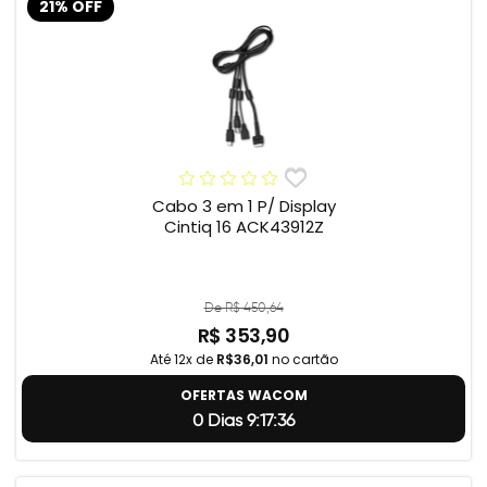
21% OFF
Cabo 3 em 1 P/ Display
Cintiq 16 ACK43912Z
De R$ 450,64
R$ 353,90
Até 12x de
R$36,01
no cartão
OFERTAS WACOM
0 Dias 9:17:35