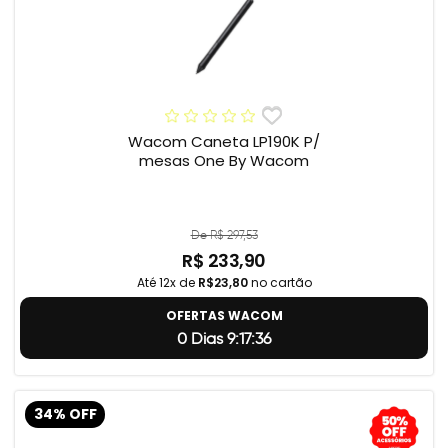
Wacom Caneta LP190K P/
mesas One By Wacom
De R$ 297,53
R$ 233,90
Até 12x de
R$23,80
no cartão
OFERTAS WACOM
0 Dias 9:17:35
34% OFF