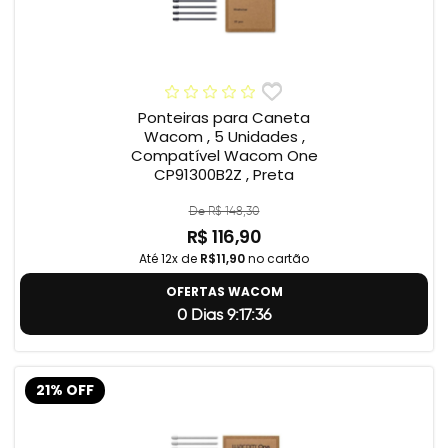
Ponteiras para Caneta
Wacom , 5 Unidades ,
Compatível Wacom One
CP91300B2Z , Preta
De R$ 148,30
R$ 116,90
Até 12x de
R$11,90
no cartão
OFERTAS WACOM
0 Dias 9:17:35
21% OFF