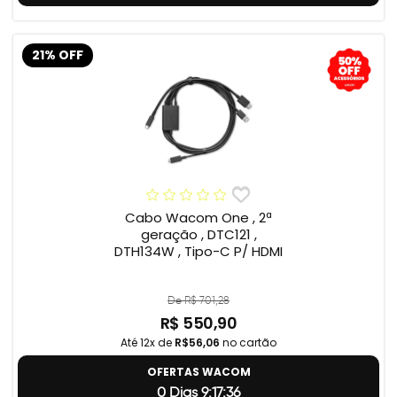
21% OFF
Cabo Wacom One , 2ª
geração , DTC121 ,
DTH134W , Tipo-C P/ HDMI
De R$ 701,28
R$ 550,90
Até 12x de
R$56,06
no cartão
OFERTAS WACOM
0 Dias 9:17:35