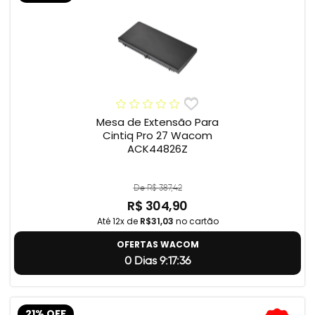
Mesa de Extensão Para
Cintiq Pro 27 Wacom
ACK44826Z
De R$ 387,42
R$ 304,90
Até 12x de
R$31,03
no cartão
OFERTAS WACOM
0 Dias 9:17:35
21% OFF