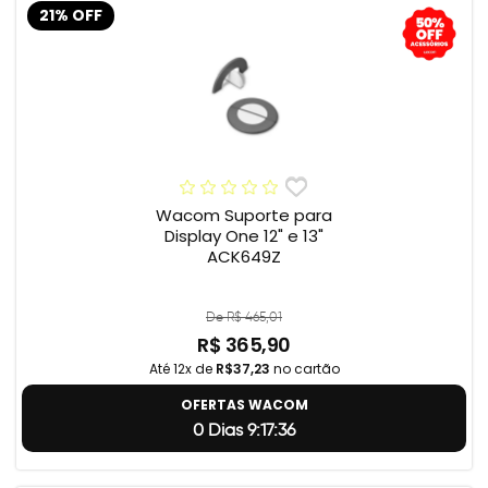
21% OFF
Wacom Suporte para
Display One 12" e 13"
ACK649Z
De R$ 465,01
R$ 365,90
Até 12x de
R$37,23
no cartão
OFERTAS WACOM
0 Dias 9:17:35