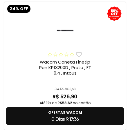
34% OFF
Wacom Caneta Finetip
Pen KP13200D , Preto , FT
0.4 , Intous
De R$ 802,68
R$ 526,90
Até 12x de
R$53,62
no cartão
OFERTAS WACOM
0 Dias 9:17:35