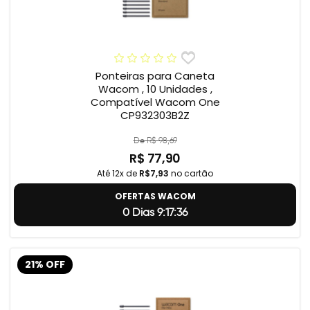
Ponteiras para Caneta
Wacom , 10 Unidades ,
Compatível Wacom One
CP932303B2Z
De R$ 98,69
R$ 77,90
Até 12x de
R$7,93
no cartão
OFERTAS WACOM
0 Dias 9:17:35
21% OFF