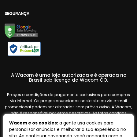
SEGURANÇA
A Wacom é uma loja autorizada e é operada no
Brasil sob licença da Wacom CO.
Preços e condições de pagamento exclusivos para compras
via internet. Os preços anunciados neste site ou via e-mail
promocional podem ser alterados sem prévio aviso. A Wacom,
não é responsável por erros descritivos. As fotos contidas
nesta página são meramente ilustrativas do produto e podem
Wacom e os cookies:
a gente usa cookies para
variar de acordo com o fornecedor/lote do fabricante. Ofertas
personalizar anúncios e melhorar a sua experiência no
válidas até o término de nossos estoques. Vendas sujeitas à
site. Ao continuar navegando, você concorda com a