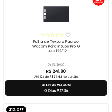
Folha de Textura Padrao
Wacom Para Intuos Pro G
- ACK122312
De R$ 369,07
R$ 241,90
Até 12x de
R$24,62
no cartão
OFERTAS WACOM
0 Dias 9:17:35
21% OFF