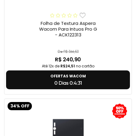
Folha de Textura Aspera
Wacom Para Intuos Pro G
- ACK122313
De R$ 366,53
R$ 240,90
Até 12x de
R$24,51
no cartão
OFERTAS WACOM
0 Dias 0:4:31
34% OFF