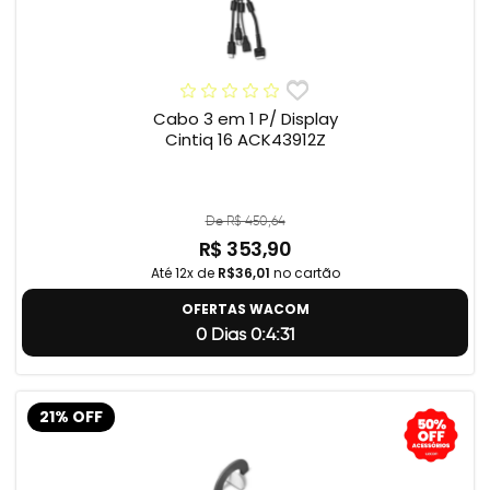
Cabo 3 em 1 P/ Display
Cintiq 16 ACK43912Z
De R$ 450,64
R$ 353,90
Até 12x de
R$36,01
no cartão
OFERTAS WACOM
0 Dias 0:4:31
21% OFF