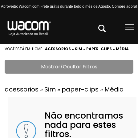
Aproveite: Wacom com Frete grátis durante todo o mês de Agosto. Compre agora!
VOCÊ ESTÁ EM:
HOME
.
ACESSORIOS » SIM » PAPER-CLIPS » MÉDIA
Mostrar/Ocultar Filtros
acessorios » Sim » paper-clips » Média
Não encontramos
nada para estes
filtros.