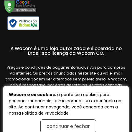
A Wacom é uma loja autorizada e é operada no
Brasil sob licença da Wacom CO.
Preços e condições de pagamento exclusivos para compras
via internet. Os preços anunciados neste site ou via e-mail
promocional podem ser alterados sem prévio aviso. A Wacom,
não é responsável por erros descritivos. As fotos contidas
nesta página são meramente ilustrativas do produto e podem
Wacom e os cookies:
a gente usa cookies para
variar de acordo com o fornecedor/lote do fabricante. Ofertas
personalizar anúncios e melhorar a sua experiência no
válidas até o término de nossos estoques. Vendas sujeitas à
site. Ao continuar navegando, você concorda com a
análise e confirmação de dados.
nossa
Política de Privacidade
.
continuar e fechar