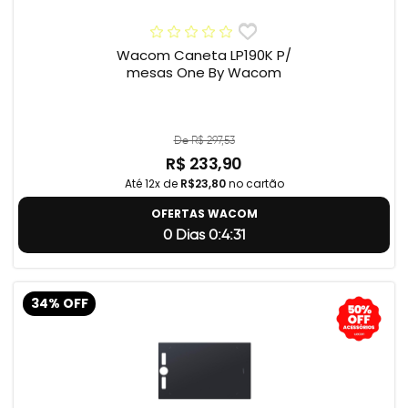
Wacom Caneta LP190K P/
mesas One By Wacom
De R$ 297,53
R$ 233,90
Até 12x de
R$23,80
no cartão
OFERTAS WACOM
0 Dias 0:4:31
34% OFF