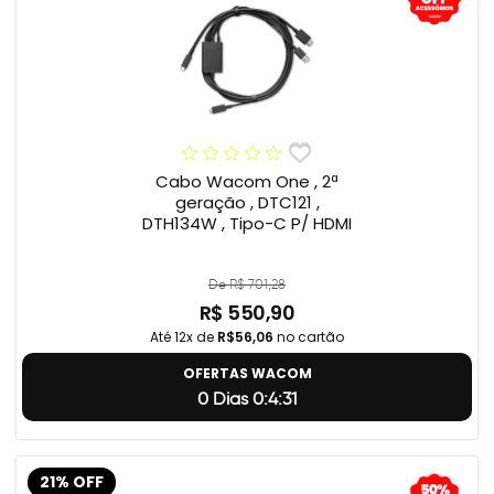
Cabo Wacom One , 2ª
geração , DTC121 ,
DTH134W , Tipo-C P/ HDMI
De R$ 701,28
R$ 550,90
Até 12x de
R$56,06
no cartão
OFERTAS WACOM
0 Dias 0:4:31
21% OFF