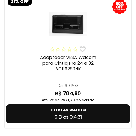
21% OFF
Adaptador VESA Wacom
para Cintiq Pro 24 e 32
ACK62804K
De R$ 897,58
R$ 704,90
Até 12x de
R$71,73
no cartão
OFERTAS WACOM
0 Dias 0:4:31