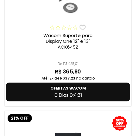
Wacom Suporte para
Display One 12" e 13"
ACK649Z
De R$ 465,01
R$ 365,90
Até 12x de
R$37,23
no cartão
OFERTAS WACOM
0 Dias 0:4:31
21% OFF