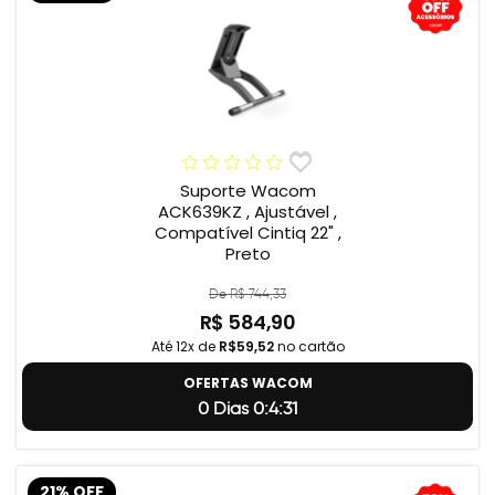
Suporte Wacom
ACK639KZ , Ajustável ,
Compatível Cintiq 22" ,
Preto
De R$ 744,33
R$ 584,90
Até 12x de
R$59,52
no cartão
OFERTAS WACOM
0 Dias 0:4:31
21% OFF