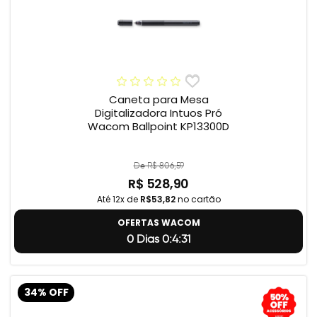
Caneta para Mesa
Digitalizadora Intuos Pró
Wacom Ballpoint KP13300D
De R$ 806,59
R$ 528,90
Até 12x de
R$53,82
no cartão
OFERTAS WACOM
0 Dias 0:4:31
34% OFF