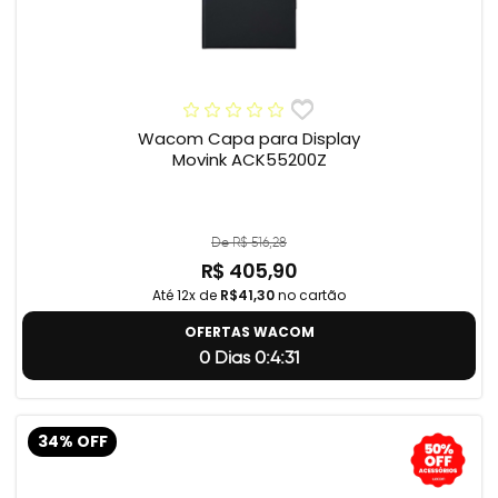
Wacom Capa para Display
Movink ACK55200Z
De R$ 516,28
R$ 405,90
Até 12x de
R$41,30
no cartão
OFERTAS WACOM
0 Dias 0:4:31
34% OFF