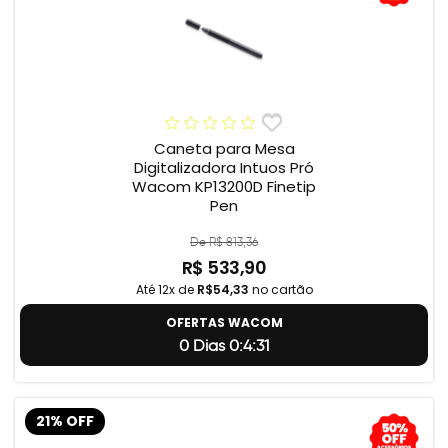
Caneta para Mesa
Digitalizadora Intuos Pró
Wacom KP13200D Finetip
Pen
De R$ 813,36
R$ 533,90
Até 12x de
R$54,33
no cartão
OFERTAS WACOM
0 Dias 0:4:31
21% OFF