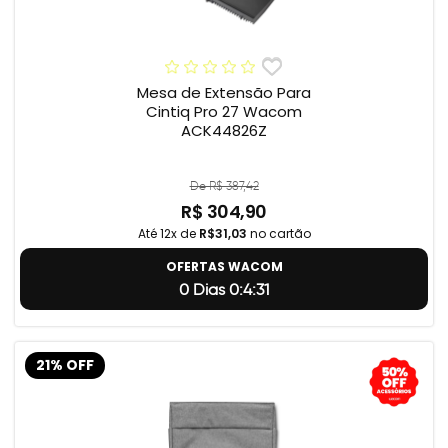
Mesa de Extensão Para
Cintiq Pro 27 Wacom
ACK44826Z
De R$ 387,42
R$ 304,90
Até 12x de
R$31,03
no cartão
OFERTAS WACOM
0 Dias 0:4:31
21% OFF