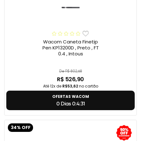
Wacom Caneta Finetip
Pen KP13200D , Preto , FT
0.4 , Intous
De R$ 802,68
R$ 526,90
Até 12x de
R$53,62
no cartão
OFERTAS WACOM
0 Dias 0:4:31
34% OFF