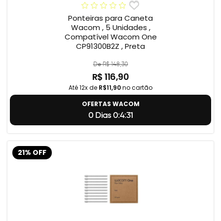
Ponteiras para Caneta
Wacom , 5 Unidades ,
Compatível Wacom One
CP91300B2Z , Preta
De R$ 148,30
R$ 116,90
Até 12x de
R$11,90
no cartão
OFERTAS WACOM
0 Dias 0:4:31
21% OFF