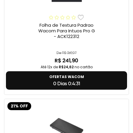
Folha de Textura Padrao
Wacom Para Intuos Pro G
- ACK122312
De R$ 369,07
R$ 241,90
Até 12x de
R$24,62
no cartão
OFERTAS WACOM
0 Dias 0:4:31
21% OFF