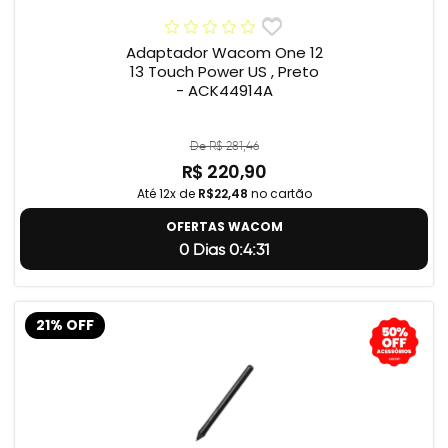
Adaptador Wacom One 12
13 Touch Power US , Preto
- ACK44914A
De R$ 281,46
R$ 220,90
Até 12x de
R$22,48
no cartão
OFERTAS WACOM
0 Dias 0:4:31
21% OFF