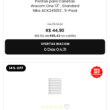
Pontas para Canetas
Wacom One 13" , Standard
Nibs ACK24501Z , 5-Pack
De R$ 56,62
R$ 44,90
Até 10x de
R$5,42
no cartão
OFERTAS WACOM
0 Dias 0:4:31
14% OFF