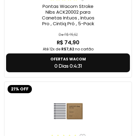
Pontas Wacom Stroke
Nibs ACK20002 para
Canetas Intuos , Intuos
Pro , Cintiq Pró , 5-Pack
De R$ 95,52
R$ 74,90
Até 12x de
R$7,62
no cartão
OFERTAS WACOM
0 Dias 0:4:31
21% OFF