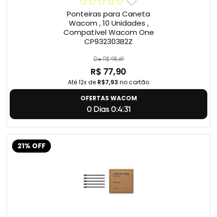
Ponteiras para Caneta
Wacom , 10 Unidades ,
Compatível Wacom One
CP932303B2Z
De R$ 98,69
R$ 77,90
Até 12x de
R$7,93
no cartão
OFERTAS WACOM
0 Dias 0:4:31
21% OFF