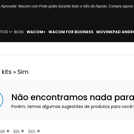
Aproveite: Wacom com Frete grátis durante todo o mês de Agosto. Compre agora!
UTOS
BLOG
WACOM+
WACOM FOR BUSINESS
MOVINKPAD ANDR
kits » Sim
Não encontramos nada para e
Porém, temos algumas sugestões de produtos para você!
nde
kits
Sim