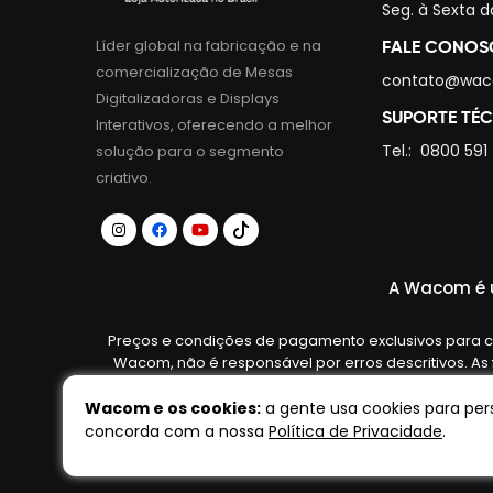
Seg. à Sexta d
Líder global na fabricação e na
FALE CONO
comercialização de Mesas
contato@wac
Digitalizadoras e Displays
SUPORTE TÉ
Interativos, oferecendo a melhor
Tel.:
0800 591
solução para o segmento
criativo.
A Wacom é u
Preços e condições de pagamento exclusivos para co
Wacom, não é responsável por erros descritivos. As
fabricante. Ofertas vá
Wacom e os cookies:
a gente usa cookies para pers
concorda com a nossa
Política de Privacidade
.