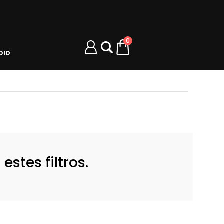
0
OID
stes filtros.