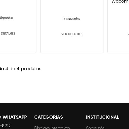
Wacom P
disponível
Indisponível
 DETALHES
VER DETALHES
o 4 de 4 produtos
O WHATSAPP
CATEGORIAS
INSTITUCIONAL
4-8712
Displays Interativos
Sobre nós