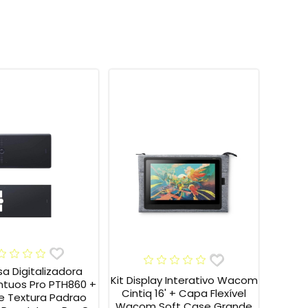
sa Digitalizadora
Kit Display Interativo Wacom
tuos Pro PTH860 +
Cintiq 16' + Capa Flexível
e Textura Padrao
Wacom Soft Case Grande