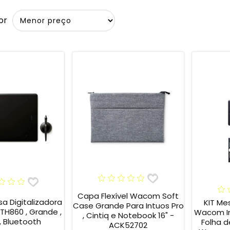
or
Capa Flexível Wacom Soft
 Digitalizadora
KIT Me
Case Grande Para Intuos Pro
PTH860 , Grande ,
Wacom In
, Cintiq e Notebook 16" -
, Bluetooth
Folha d
ACK52702