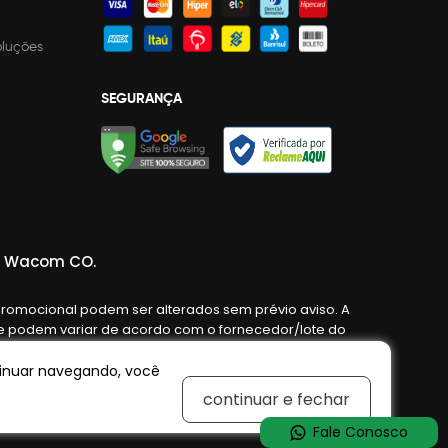
oluções
SEGURANÇA
da Wacom CO.
promocional podem ser alterados sem prévio aviso. A
o e podem variar de acordo com o fornecedor/lote do
e confirmação de dados.
ntinuar navegando, você
continuar e fechar
Fale Conosco