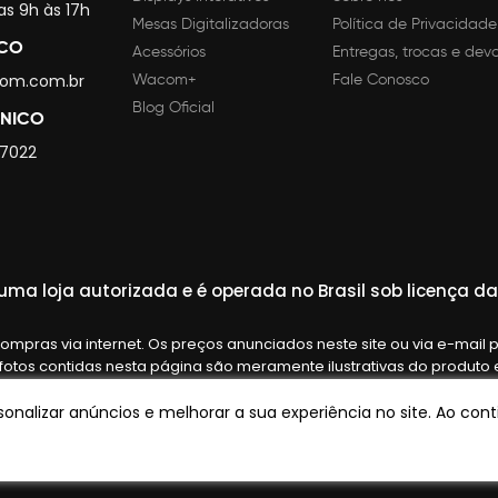
as 9h às 17h
Mesas Digitalizadoras
Política de Privacidade
SCO
Acessórios
Entregas, trocas e dev
om.com.br
Wacom+
Fale Conosco
Blog Oficial
CNICO
 7022
ma loja autorizada e é operada no Brasil sob licença 
mpras via internet. Os preços anunciados neste site ou via e-mail 
 fotos contidas nesta página são meramente ilustrativas do produt
lidas até o término de nossos estoques. Vendas sujeitas à análise 
onalizar anúncios e melhorar a sua experiência no site. Ao co
Tecnologia:
OpenK