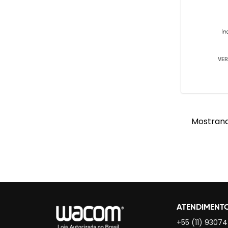
In
VER
Mostrand
ATENDIMENT
+55 (11) 9307