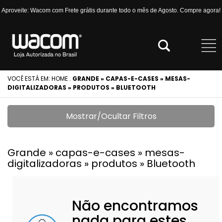
Aproveite: Wacom com Frete grátis durante todo o mês de Agosto. Compre agora!
VOCÊ ESTÁ EM:
HOME
.
GRANDE » CAPAS-E-CASES » MESAS-
DIGITALIZADORAS » PRODUTOS » BLUETOOTH
Mostrar/Ocultar Filtros
Grande » capas-e-cases » mesas-
digitalizadoras » produtos » Bluetooth
Não encontramos
nada para estes