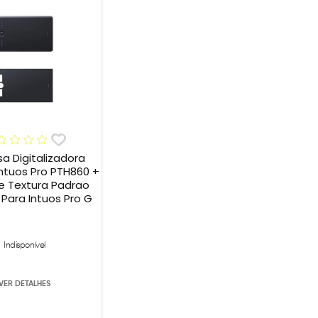
sa Digitalizadora
tuos Pro PTH860 +
e Textura Padrao
ara Intuos Pro G
Indisponível
VER DETALHES