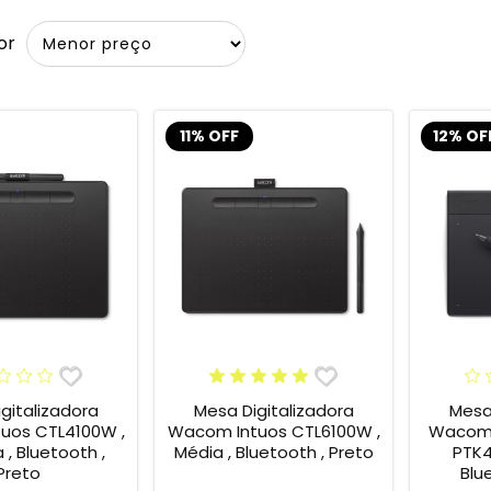
or
11% OFF
12% OF
gitalizadora
Mesa Digitalizadora
Mesa 
uos CTL4100W ,
Wacom Intuos CTL6100W ,
Wacom 
, Bluetooth ,
Média , Bluetooth , Preto
PTK4
Preto
Blu