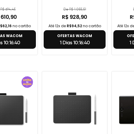
R$ 694,45
De R$ 1.055,51
 610,90
R$ 928,90
R
$62,16
no cartão
Até 12x de
R$94,52
no cartão
Até 12x d
TAS WACOM
OFERTAS WACOM
OF
as 10:16:39
1 Dias 10:16:39
1 