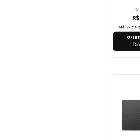
De 
R$
Até 12x de
R
OFER
1 Di