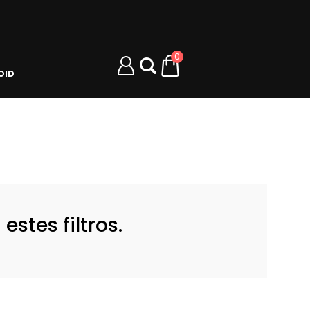
0
OID
stes filtros.