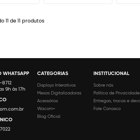
 11 de 11 produtos
O WHATSAPP
CATEGORIAS
INSTITUCIONAL
4-8712
Displays Interativos
Sobre nós
as 9h às 17h
Mesas Digitalizadoras
Política de Privacidade
SCO
Acessórios
Entregas, trocas e dev
om.com.br
Wacom+
Fale Conosco
Blog Oficial
CNICO
 7022