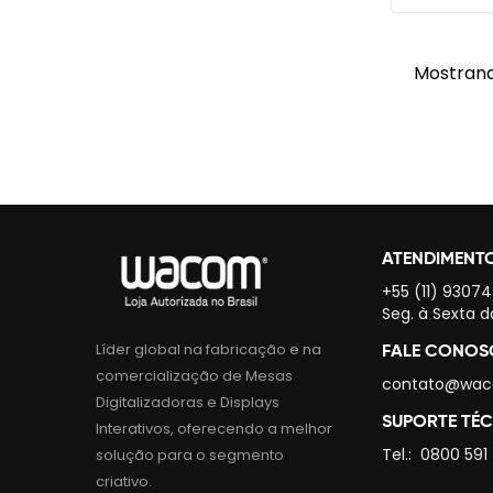
Mostrando
ATENDIMENT
+55 (11) 9307
Seg. à Sexta d
Líder global na fabricação e na
FALE CONO
comercialização de Mesas
contato@wac
Digitalizadoras e Displays
SUPORTE TÉ
Interativos, oferecendo a melhor
Tel.:
0800 591
solução para o segmento
criativo.