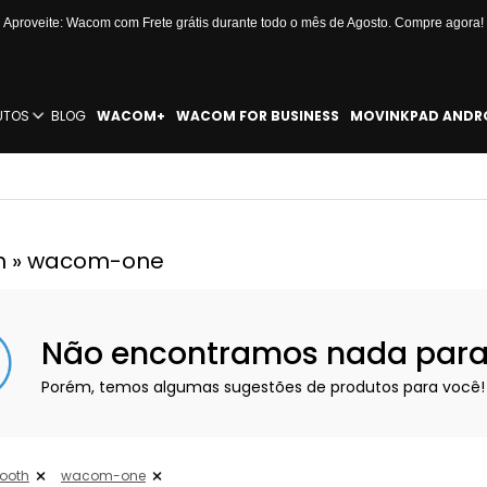
Aproveite: Wacom com Frete grátis durante todo o mês de Agosto. Compre agora!
UTOS
BLOG
WACOM+
WACOM FOR BUSINESS
MOVINKPAD ANDR
th » wacom-one
Não encontramos nada para e
Porém, temos algumas sugestões de produtos para você!
tooth
wacom-one