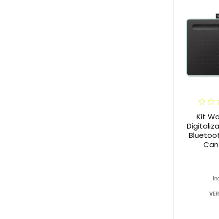
Kit W
Digitali
Bluetoo
Can
In
VER