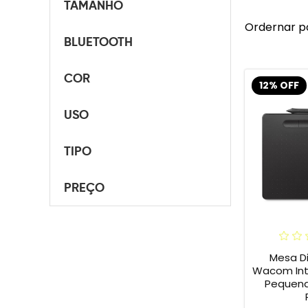
TAMANHO
Ordernar p
BLUETOOTH
COR
12% OFF
USO
TIPO
PREÇO
Mesa Di
Wacom Int
Pequena 