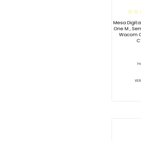
Mesa Digit
One M , Sem 
Wacom On
C
In
VER