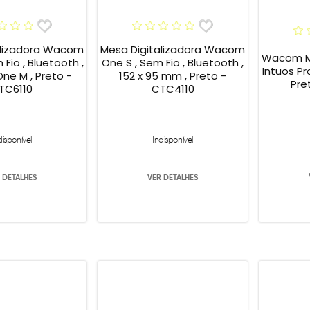
alizadora Wacom
Mesa Digitalizadora Wacom
Wacom Me
Fio , Bluetooth ,
One S , Sem Fio , Bluetooth ,
Intuos Pr
e M , Preto -
152 x 95 mm , Preto -
Pre
TC6110
CTC4110
disponível
Indisponível
 DETALHES
VER DETALHES