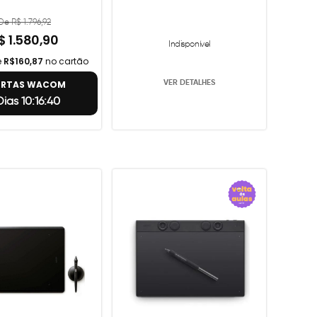
De R$ 1.796,92
$ 1.580,90
Indisponível
e
R$160,87
no cartão
VER DETALHES
ERTAS WACOM
Dias 10:16:39