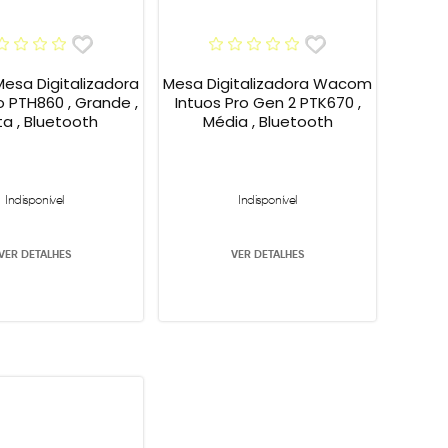
sa Digitalizadora
Mesa Digitalizadora Wacom
o PTH860 , Grande ,
Intuos Pro Gen 2 PTK670 ,
ta , Bluetooth
Média , Bluetooth
Indisponível
Indisponível
VER DETALHES
VER DETALHES