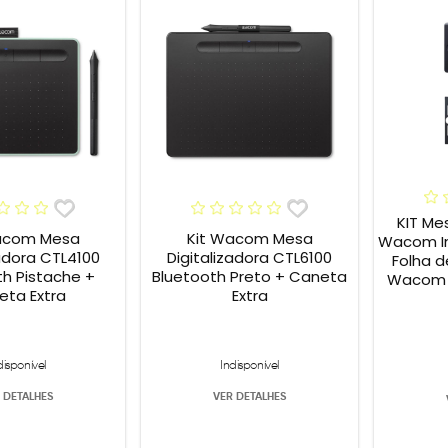
KIT Me
acom Mesa
Kit Wacom Mesa
Wacom In
zadora CTL4100
Digitalizadora CTL6100
Folha d
th Pistache +
Bluetooth Preto + Caneta
Wacom P
eta Extra
Extra
disponível
Indisponível
 DETALHES
VER DETALHES