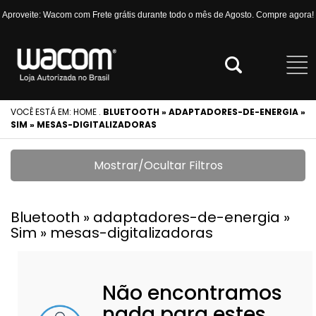
Aproveite: Wacom com Frete grátis durante todo o mês de Agosto. Compre agora!
VOCÊ ESTÁ EM:
HOME
.
BLUETOOTH » ADAPTADORES-DE-ENERGIA »
SIM » MESAS-DIGITALIZADORAS
Mostrar/Ocultar Filtros
Bluetooth » adaptadores-de-energia »
Sim » mesas-digitalizadoras
Não encontramos
nada para estes