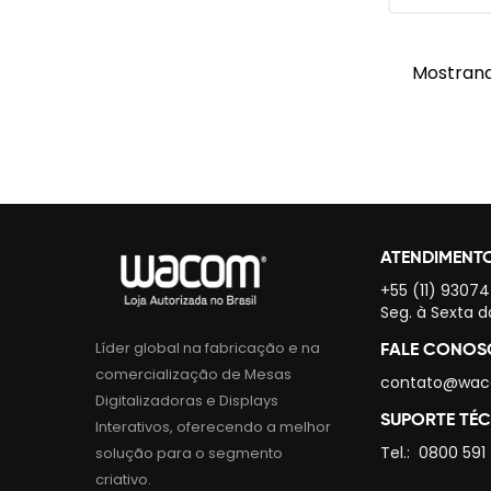
Mostrand
ATENDIMENT
+55 (11) 9307
Seg. à Sexta d
Líder global na fabricação e na
FALE CONO
comercialização de Mesas
contato@wac
Digitalizadoras e Displays
SUPORTE TÉ
Interativos, oferecendo a melhor
Tel.:
0800 591
solução para o segmento
criativo.