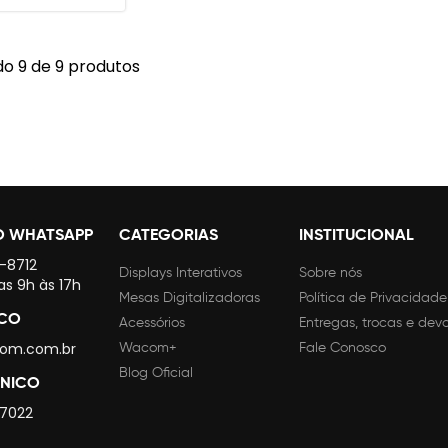
o 9 de 9 produtos
O WHATSAPP
CATEGORIAS
INSTITUCIONAL
4-8712
Displays Interativos
Sobre nós
as 9h às 17h
Mesas Digitalizadoras
Política de Privacidade
SCO
Acessórios
Entregas, trocas e dev
om.com.br
Wacom+
Fale Conosco
Blog Oficial
CNICO
 7022