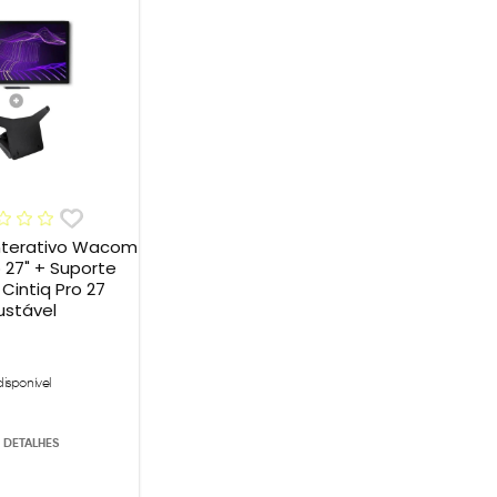
 Interativo Wacom
o 27" + Suporte
intiq Pro 27
ustável
disponível
 DETALHES