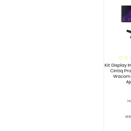
Kit Display
Cintiq Pr
Wacom C
Aj
In
VER