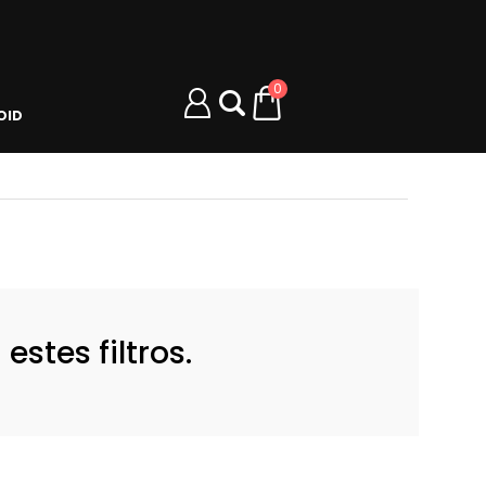
0
OID
stes filtros.