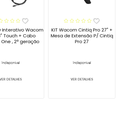
ay Interativo Wacom
KIT Wacom Cintiq Pro 27" +
3" Touch + Cabo
Mesa de Extensão P/ Cintiq
One , 2ª geração
Pro 27
Indisponível
Indisponível
VER DETALHES
VER DETALHES