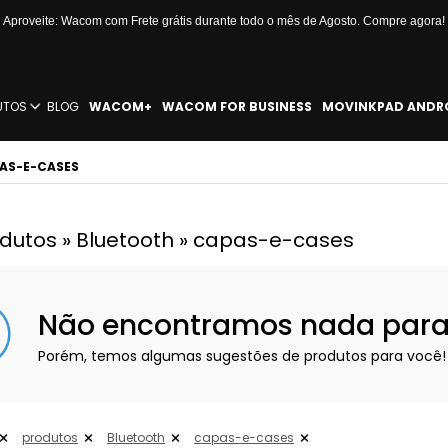
Aproveite: Wacom com Frete grátis durante todo o mês de Agosto. Compre agora!
UTOS
BLOG
WACOM+
WACOM FOR BUSINESS
MOVINKPAD ANDR
PAS-E-CASES
odutos » Bluetooth » capas-e-cases
Não encontramos nada para e
Porém, temos algumas sugestões de produtos para você!
produtos
Bluetooth
capas-e-cases