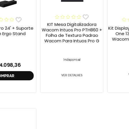
KIT Mesa Digitalizadora
Pro 24' + Suporte
Kit Displ
Wacom Intuos Pro PTH860 +
Ergo Stand
One 1
Folha de Textura Padrao
Wacom 
Wacom Para Intuos Pro G
Indisponível
4.098,36
VER DETALHES
OMPRAR