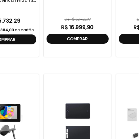
ink DTH135 13”
+ Cabo Wacom
 2ª geração
De R$ 32.422,99
D
5.732,29
R$ 16.999,90
R$
384,00
no cartão
COMPRAR
OMPRAR