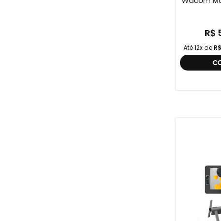
Wacom Mov
Full HD 
One ,
R$ 
Até 12x de
R$
C