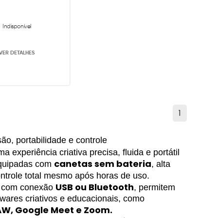
Indisponível
VER DETALHES
1
ão, portabilidade e controle
 experiência criativa precisa, fluida e portátil 
canetas sem bateria
quipadas com 
, alta 
ontrole total mesmo após horas de uso.
USB ou Bluetooth
e com conexão 
, permitem 
liberdade de movimento e integração perfeita com os principais softwares criativos e educacionais, como 
DRAW, Google Meet e Zoom.