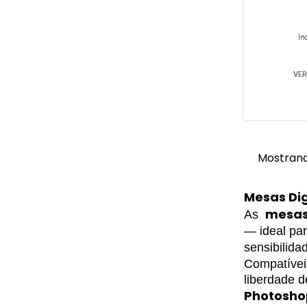
In
VER
Mostrand
Mesas Di
mesas
As
— ideal pa
sensibilida
Compatívei
Photoshop