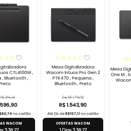
gitalizadora
Mesa Digitalizadora
Mesa Dig
uos CTL4100W ,
Wacom Intuos Pro Gen 2
One M , S
, Bluetooth ,
PTK470 , Pequena ,
Wacom 
Preto
Bluetooth , Preto
R$ 694,45
De R$ 1.796,92
 596,90
R$ 1.543,90
$60,74
no cartão
Até 12x de
R$157,11
no cartão
TAS WACOM
OFERTAS WACOM
as 3:38:27
1 Dias 3:38:27