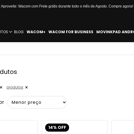
Aproveite: Wacom com Frete grátis durante todo o mês de Agosto. Compre agora!
UTOS
BLOG
WACOM+
WACOM FOR BUSINESS
MOVINKPAD ANDR
odutos
produtos
or
14% OFF