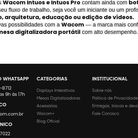
Wacom Intuos e Intuos Pro
bot
 
 contam ainda com 
seu fluxo de trabalho, seja você um iniciante ou um prof
o, arquitetura, educação ou edição de vídeos.
Wacom
as possibilidades com a 
 — a marca mais conf
mesa digitalizadora portátil
 com alto desempenho.
O WHATSAPP
CATEGORIAS
INSTITUCIONAL
4-8712
Displays Interativos
Sobre nós
as 9h às 17h
Mesas Digitalizadoras
Política de Privacidade
SCO
Acessórios
Entregas, trocas e dev
om.com.br
Wacom+
Fale Conosco
Blog Oficial
CNICO
 7022