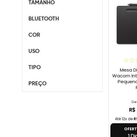
TAMANHO
BLUETOOTH
COR
USO
TIPO
Mesa Di
Wacom Int
Pequena 
PREÇO
De 
R$
Até 12x de
R
OFER
1 Di