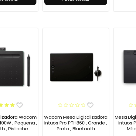
alizadora Wacom
Wacom Mesa Digitalizadora
Mesa Dig
100W , Pequena ,
Intuos Pro PTH860 , Grande ,
Intuos 
th , Pistache
Preta , Bluetooth
Méd