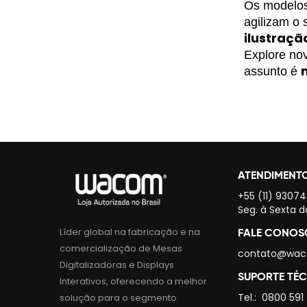
Os modelos
agilizam o 
ilustraçã
Explore nov
assunto é 
ATENDIMENT
+55 (11) 9307
Seg. à Sexta d
Líder global na fabricação e na
FALE CONO
comercialização de Mesas
contato@wac
Digitalizadoras e Displays
SUPORTE TÉ
Interativos, oferecendo a melhor
Tel.:
0800 591
solução para o segmento