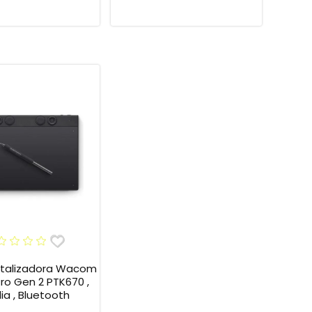
italizadora Wacom
Pro Gen 2 PTK670 ,
ia , Bluetooth