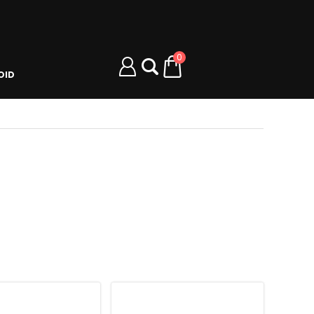
0
OID