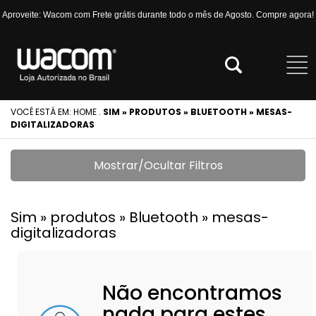
Aproveite: Wacom com Frete grátis durante todo o mês de Agosto. Compre agora!
VOCÊ ESTÁ EM:
HOME
.
SIM » PRODUTOS » BLUETOOTH » MESAS-
DIGITALIZADORAS
Mostrar/Ocultar Filtros
Sim » produtos » Bluetooth » mesas-
digitalizadoras
Não encontramos
nada para estes