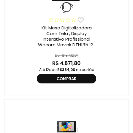
Kit Mesa Digitalizadora
Com Tela , Display
Interativo Profissional
Wacom Movink DTH135 13”
Full HD + Cabo Wacom
One , 2ª geração
De R$ 5.732,29
R$ 4.871,80
Até 12x de
R$384,00
no cartão
COMPRAR