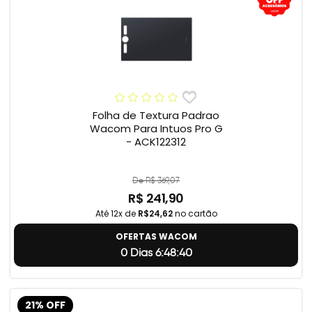
Folha de Textura Padrao
Wacom Para Intuos Pro G
- ACK122312
De R$ 369,07
R$ 241,90
Até 12x de
R$24,62
no cartão
OFERTAS WACOM
0 Dias 6:48:39
21% OFF