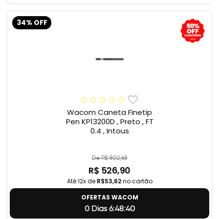
34% OFF
Wacom Caneta Finetip
Pen KP13200D , Preto , FT
0.4 , Intous
De R$ 802,68
R$ 526,90
Até 12x de
R$53,62
no cartão
OFERTAS WACOM
0 Dias 6:48:39