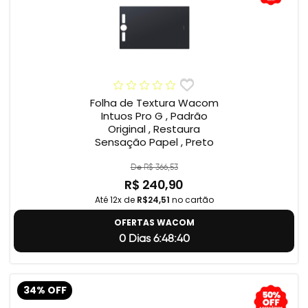
Folha de Textura Wacom
Intuos Pro G , Padrão
Original , Restaura
Sensação Papel , Preto
De R$ 366,53
R$ 240,90
Até 12x de
R$24,51
no cartão
OFERTAS WACOM
0 Dias 6:48:39
34% OFF