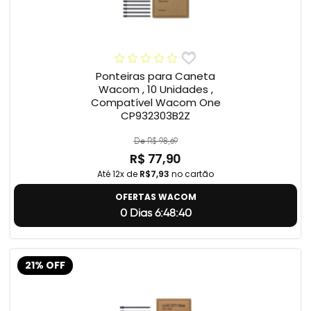
Ponteiras para Caneta
Wacom , 10 Unidades ,
Compatível Wacom One
CP932303B2Z
De R$ 98,69
R$ 77,90
Até 12x de
R$7,93
no cartão
OFERTAS WACOM
0 Dias 6:48:39
21% OFF