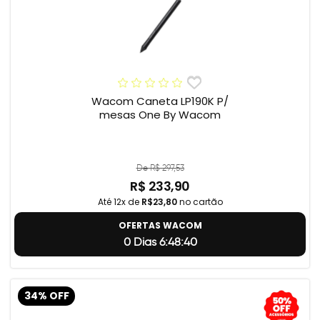
Wacom Caneta LP190K P/
mesas One By Wacom
De R$ 297,53
R$ 233,90
Até 12x de
R$23,80
no cartão
OFERTAS WACOM
0 Dias 6:48:39
34% OFF