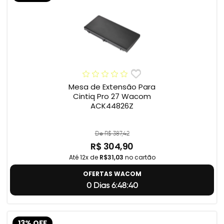
Mesa de Extensão Para
Cintiq Pro 27 Wacom
ACK44826Z
De R$ 387,42
R$ 304,90
Até 12x de
R$31,03
no cartão
OFERTAS WACOM
0 Dias 6:48:39
13% OFF