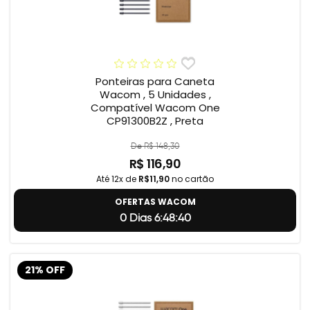
Ponteiras para Caneta
Wacom , 5 Unidades ,
Compatível Wacom One
CP91300B2Z , Preta
De R$ 148,30
R$ 116,90
Até 12x de
R$11,90
no cartão
OFERTAS WACOM
0 Dias 6:48:39
21% OFF