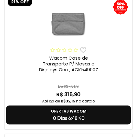
21% OFF
Wacom Case de
Transporte P/ Mesas e
Displays One , ACK54900Z
De R$ 401,41
R$ 315,90
Até 12x de
R$32,15
no cartão
OFERTAS WACOM
0 Dias 6:48:39