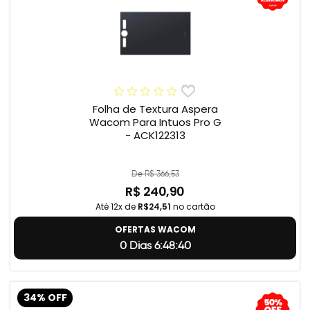
Folha de Textura Aspera
Wacom Para Intuos Pro G
- ACK122313
De R$ 366,53
R$ 240,90
Até 12x de
R$24,51
no cartão
OFERTAS WACOM
0 Dias 6:48:39
34% OFF