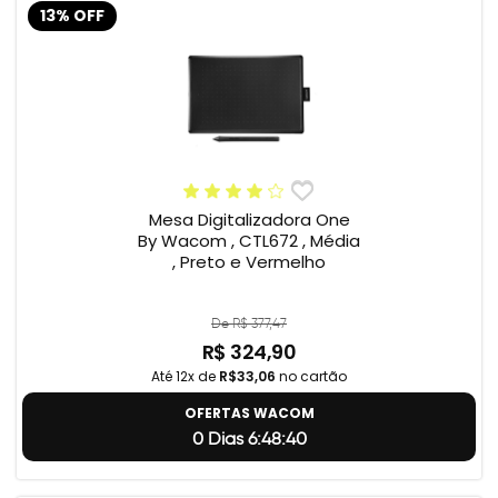
13% OFF
Mesa Digitalizadora One
By Wacom , CTL672 , Média
, Preto e Vermelho
De R$ 377,47
R$ 324,90
Até 12x de
R$33,06
no cartão
OFERTAS WACOM
0 Dias 6:48:39