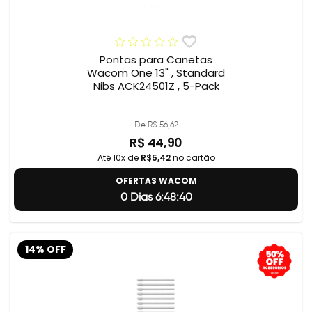
Pontas para Canetas
Wacom One 13" , Standard
Nibs ACK24501Z , 5-Pack
De R$ 56,62
R$ 44,90
Até 10x de
R$5,42
no cartão
OFERTAS WACOM
0 Dias 6:48:39
14% OFF