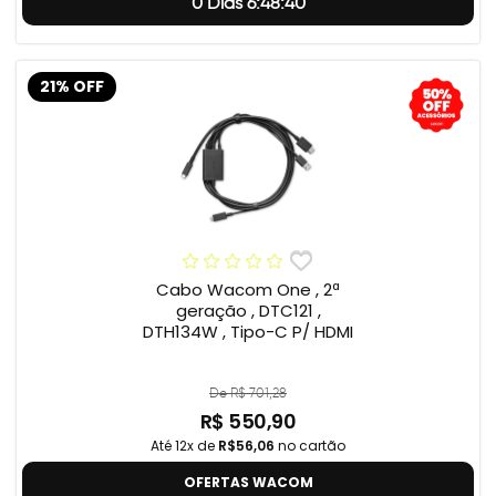
0 Dias 6:48:39
21% OFF
Cabo Wacom One , 2ª
geração , DTC121 ,
DTH134W , Tipo-C P/ HDMI
De R$ 701,28
R$ 550,90
Até 12x de
R$56,06
no cartão
OFERTAS WACOM