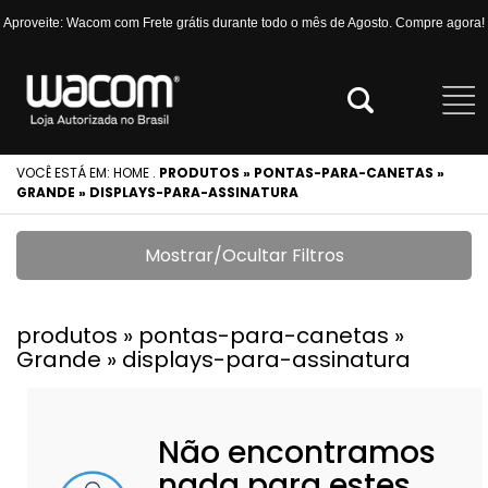
Aproveite: Wacom com Frete grátis durante todo o mês de Agosto. Compre agora!
VOCÊ ESTÁ EM:
HOME
.
PRODUTOS » PONTAS-PARA-CANETAS »
GRANDE » DISPLAYS-PARA-ASSINATURA
Mostrar/Ocultar Filtros
produtos » pontas-para-canetas »
Grande » displays-para-assinatura
Não encontramos
nada para estes