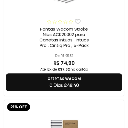
Pontas Wacom Stroke
Nibs ACK20002 para
Canetas Intuos , Intuos
Pro , Cintiq Pró , 5-Pack
De R$ 95,52
R$ 74,90
Até 12x de
R$7,62
no cartão
OFERTAS WACOM
0 Dias 6:48:39
21% OFF