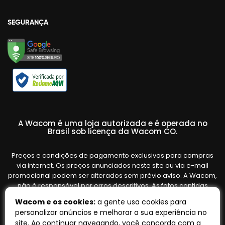
SEGURANÇA
A Wacom é uma loja autorizada e é operada no
Brasil sob licença da Wacom CO.
Preços e condições de pagamento exclusivos para compras
via internet. Os preços anunciados neste site ou via e-mail
promocional podem ser alterados sem prévio aviso. A Wacom,
não é responsável por erros descritivos. As fotos contidas
nesta página são meramente ilustrativas do produto e podem
Wacom e os cookies:
a gente usa cookies para
variar de acordo com o fornecedor/lote do fabricante. Ofertas
personalizar anúncios e melhorar a sua experiência no
válidas até o término de nossos estoques. Vendas sujeitas à
site. Ao continuar navegando, você concorda com a