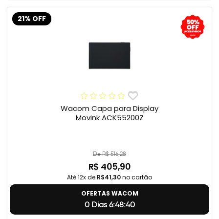
21% OFF
Wacom Capa para Display
Movink ACK55200Z
De R$ 516,28
R$ 405,90
Até 12x de
R$41,30
no cartão
OFERTAS WACOM
0 Dias 6:48:39