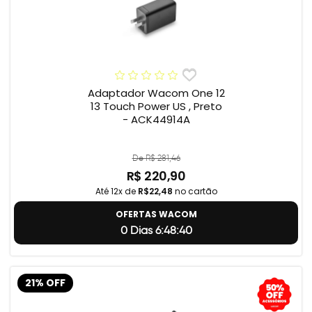
Adaptador Wacom One 12
13 Touch Power US , Preto
- ACK44914A
De R$ 281,46
R$ 220,90
Até 12x de
R$22,48
no cartão
OFERTAS WACOM
0 Dias 6:48:39
21% OFF