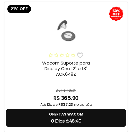
21% OFF
Wacom Suporte para
Display One 12" e 13"
ACK649Z
De R$ 465,01
R$ 365,90
Até 12x de
R$37,23
no cartão
OFERTAS WACOM
0 Dias 6:48:39