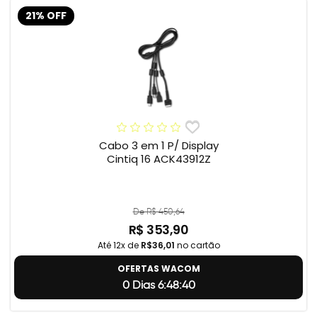
21% OFF
Cabo 3 em 1 P/ Display
Cintiq 16 ACK43912Z
De R$ 450,64
R$ 353,90
Até 12x de
R$36,01
no cartão
OFERTAS WACOM
0 Dias 6:48:39