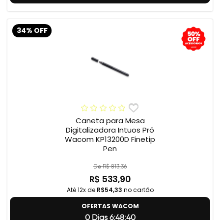
34% OFF
Caneta para Mesa
Digitalizadora Intuos Pró
Wacom KP13200D Finetip
Pen
De R$ 813,36
R$ 533,90
Até 12x de
R$54,33
no cartão
OFERTAS WACOM
0 Dias 6:48:39