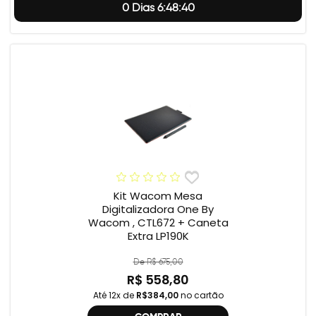
0 Dias 6:48:39
Kit Wacom Mesa
Digitalizadora One By
Wacom , CTL672 + Caneta
Extra LP190K
De R$ 675,00
R$ 558,80
Até 12x de
R$384,00
no cartão