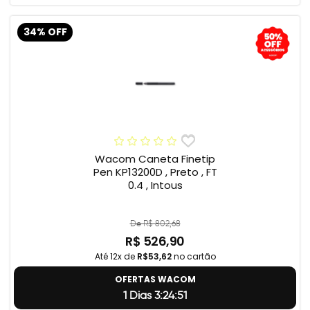
34% OFF
Wacom Caneta Finetip
Pen KP13200D , Preto , FT
0.4 , Intous
De R$ 802,68
R$ 526,90
Até 12x de
R$53,62
no cartão
OFERTAS WACOM
1 Dias 3:24:50