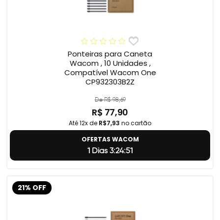
Ponteiras para Caneta
Wacom , 10 Unidades ,
Compatível Wacom One
CP932303B2Z
De R$ 98,69
R$ 77,90
Até 12x de
R$7,93
no cartão
OFERTAS WACOM
1 Dias 3:24:50
21% OFF