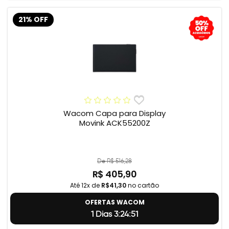
21% OFF
Wacom Capa para Display
Movink ACK55200Z
De R$ 516,28
R$ 405,90
Até 12x de
R$41,30
no cartão
OFERTAS WACOM
1 Dias 3:24:50