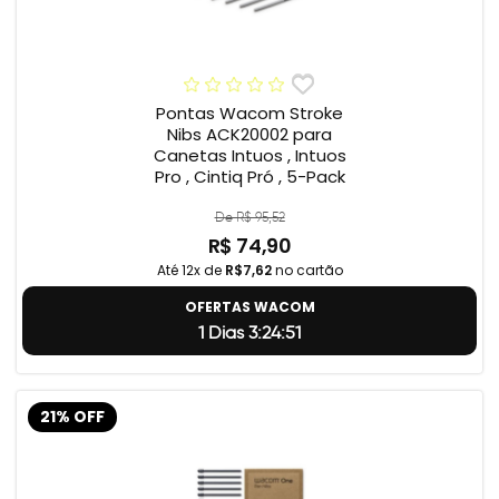
Pontas Wacom Stroke
Nibs ACK20002 para
Canetas Intuos , Intuos
Pro , Cintiq Pró , 5-Pack
De R$ 95,52
R$ 74,90
Até 12x de
R$7,62
no cartão
OFERTAS WACOM
1 Dias 3:24:50
21% OFF