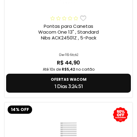
Pontas para Canetas
Wacom One 13" , Standard
Nibs ACK24501Z , 5-Pack
De R$ 56,62
R$ 44,90
Até 10x de
R$5,42
no cartão
OFERTAS WACOM
1 Dias 3:24:50
14% OFF