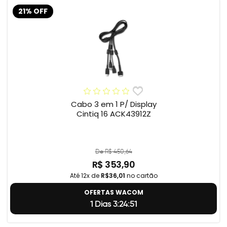
21% OFF
Cabo 3 em 1 P/ Display
Cintiq 16 ACK43912Z
De R$ 450,64
R$ 353,90
Até 12x de
R$36,01
no cartão
OFERTAS WACOM
1 Dias 3:24:50