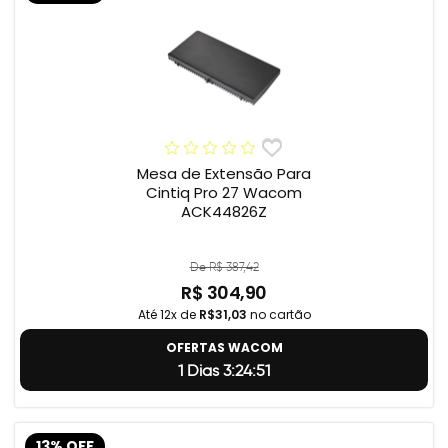
Mesa de Extensão Para
Cintiq Pro 27 Wacom
ACK44826Z
De R$ 387,42
R$ 304,90
Até 12x de
R$31,03
no cartão
OFERTAS WACOM
1 Dias 3:24:50
13% OFF