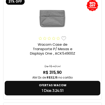
21% OFF
Wacom Case de
Transporte P/ Mesas e
Displays One , ACK54900Z
De R$ 401,41
R$ 315,90
Até 12x de
R$32,15
no cartão
OFERTAS WACOM
1 Dias 3:24:50