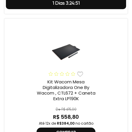
1 Dias 3:24:50
Kit Wacom Mesa
Digitalizadora One By
Wacom , CTL672 + Caneta
Extra LP190K
De R$ 675,00
R$ 558,80
Até 12x de
R$384,00
no cartão