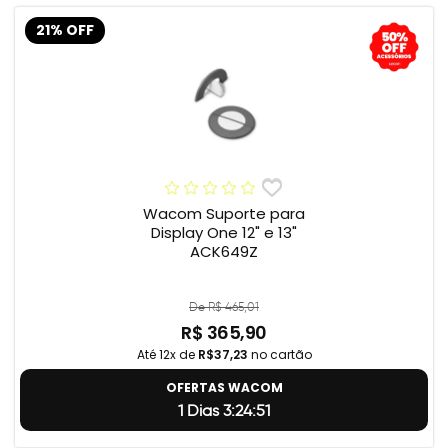
21% OFF
Wacom Suporte para
Display One 12" e 13"
ACK649Z
De R$ 465,01
R$ 365,90
Até 12x de
R$37,23
no cartão
OFERTAS WACOM
1 Dias 3:24:50