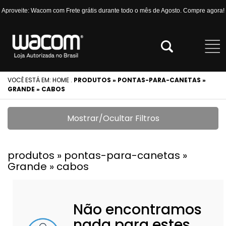
Aproveite: Wacom com Frete grátis durante todo o mês de Agosto. Compre agora!
VOCÊ ESTÁ EM:
HOME
.
PRODUTOS » PONTAS-PARA-CANETAS »
GRANDE » CABOS
Mostrar/Ocultar Filtros
produtos » pontas-para-canetas »
Grande » cabos
Não encontramos
nada para estes