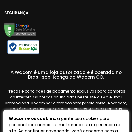
SEGURANÇA
A Wacom é uma loja autorizada e é operada no
Brasil sob licença da Wacom CO.
Preços e condições de pagamento exclusivos para compras
via internet. Os preços anunciados neste site ou via e-mail
promocional podem ser alterados sem prévio aviso. A Wacom,
não é responsável por erros descritivos. As fotos contidas
nesta página são meramente ilustrativas do produto e podem
Wacom e os cookies:
a gente usa cookies para
variar de acordo com o fornecedor/lote do fabricante. Ofertas
personalizar anúncios e melhorar a sua experiência no
válidas até o término de nossos estoques. Vendas sujeitas à
site. Ao continuar navegando, você concorda com a