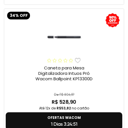
34% OFF
Caneta para Mesa
Digitalizadora Intuos Pró
Wacom Ballpoint KP13300D
De R$ 806,59
R$ 528,90
Até 12x de
R$53,82
no cartão
OFERTAS WACOM
1 Dias 3:24:50