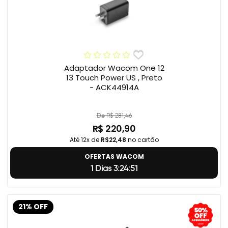
Adaptador Wacom One 12
13 Touch Power US , Preto
- ACK44914A
De R$ 281,46
R$ 220,90
Até 12x de
R$22,48
no cartão
OFERTAS WACOM
1 Dias 3:24:50
21% OFF