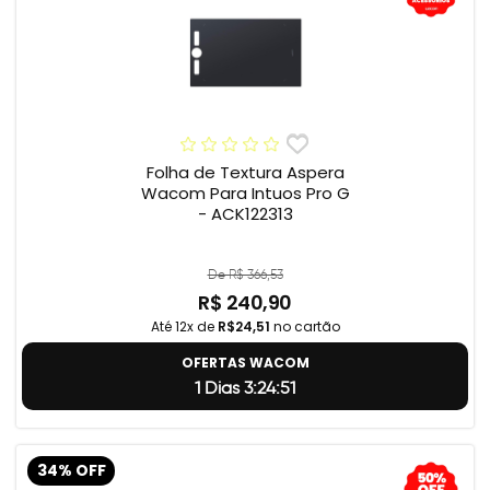
Folha de Textura Aspera
Wacom Para Intuos Pro G
- ACK122313
De R$ 366,53
R$ 240,90
Até 12x de
R$24,51
no cartão
OFERTAS WACOM
1 Dias 3:24:50
34% OFF