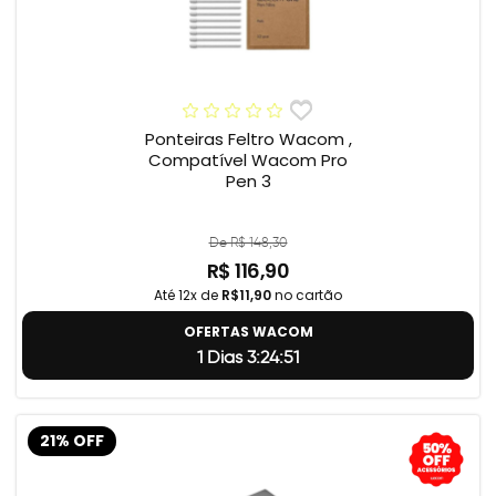
Ponteiras Feltro Wacom ,
Compatível Wacom Pro
Pen 3
De R$ 148,30
R$ 116,90
Até 12x de
R$11,90
no cartão
OFERTAS WACOM
1 Dias 3:24:50
21% OFF