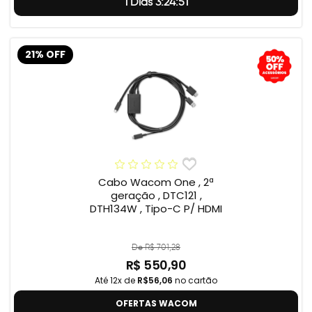
1 Dias 3:24:50
21% OFF
Cabo Wacom One , 2ª
geração , DTC121 ,
DTH134W , Tipo-C P/ HDMI
De R$ 701,28
R$ 550,90
Até 12x de
R$56,06
no cartão
OFERTAS WACOM