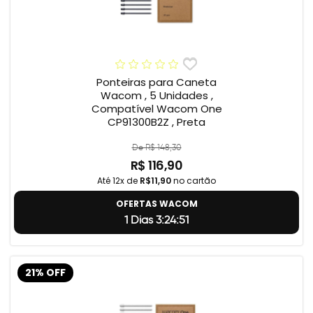
Ponteiras para Caneta
Wacom , 5 Unidades ,
Compatível Wacom One
CP91300B2Z , Preta
De R$ 148,30
R$ 116,90
Até 12x de
R$11,90
no cartão
OFERTAS WACOM
1 Dias 3:24:50
21% OFF