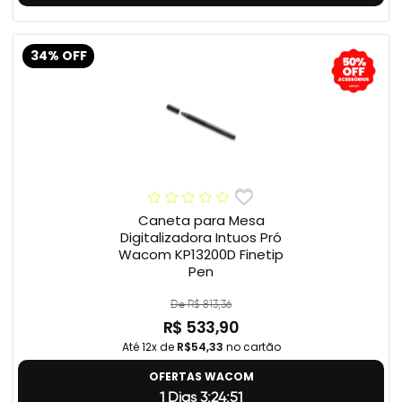
34% OFF
Caneta para Mesa
Digitalizadora Intuos Pró
Wacom KP13200D Finetip
Pen
De R$ 813,36
R$ 533,90
Até 12x de
R$54,33
no cartão
OFERTAS WACOM
1 Dias 3:24:50