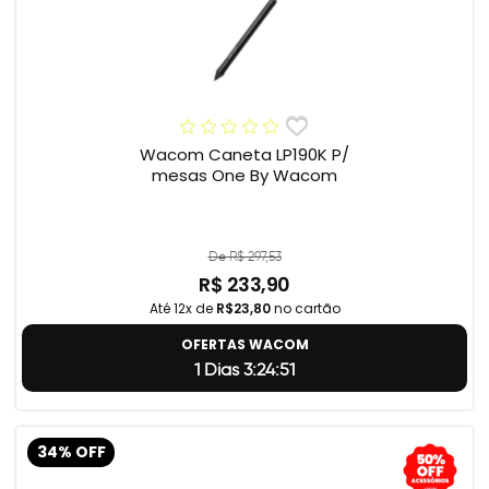
Wacom Caneta LP190K P/
mesas One By Wacom
De R$ 297,53
R$ 233,90
Até 12x de
R$23,80
no cartão
OFERTAS WACOM
1 Dias 3:24:50
34% OFF