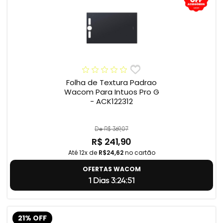
Folha de Textura Padrao
Wacom Para Intuos Pro G
- ACK122312
De R$ 369,07
R$ 241,90
Até 12x de
R$24,62
no cartão
OFERTAS WACOM
1 Dias 3:24:50
21% OFF