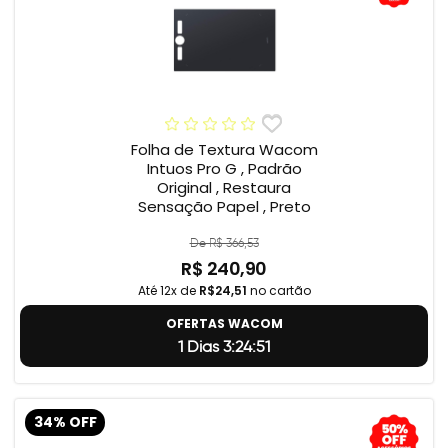
Folha de Textura Wacom
Intuos Pro G , Padrão
Original , Restaura
Sensação Papel , Preto
De R$ 366,53
R$ 240,90
Até 12x de
R$24,51
no cartão
OFERTAS WACOM
1 Dias 3:24:50
34% OFF