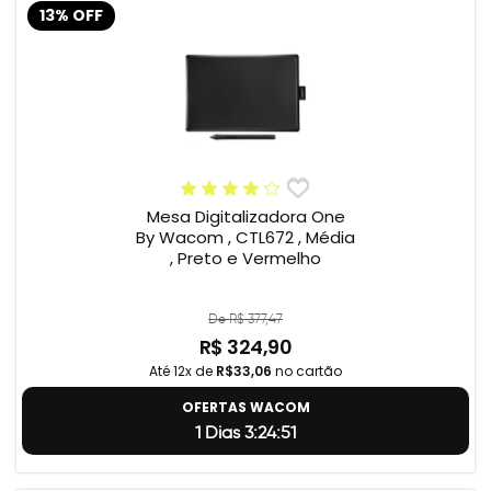
13% OFF
Mesa Digitalizadora One
By Wacom , CTL672 , Média
, Preto e Vermelho
De R$ 377,47
R$ 324,90
Até 12x de
R$33,06
no cartão
OFERTAS WACOM
1 Dias 3:24:50