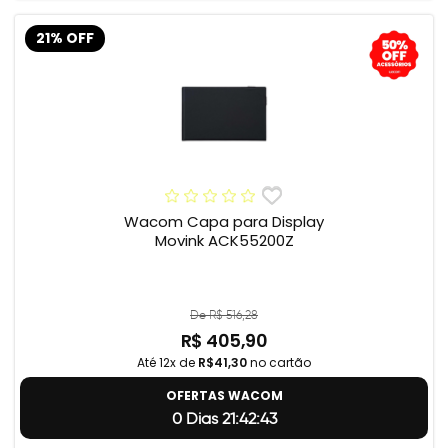
21% OFF
Wacom Capa para Display
Movink ACK55200Z
De R$ 516,28
R$ 405,90
Até 12x de
R$41,30
no cartão
OFERTAS WACOM
0 Dias 21:42:42