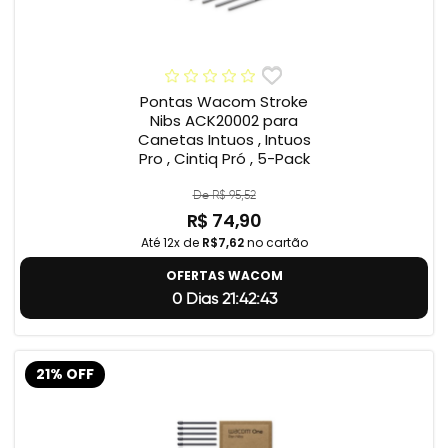
Pontas Wacom Stroke
Nibs ACK20002 para
Canetas Intuos , Intuos
Pro , Cintiq Pró , 5-Pack
De R$ 95,52
R$ 74,90
Até 12x de
R$7,62
no cartão
OFERTAS WACOM
0 Dias 21:42:42
21% OFF