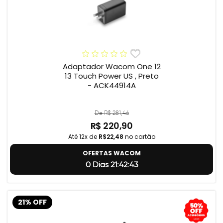
Adaptador Wacom One 12
13 Touch Power US , Preto
- ACK44914A
De R$ 281,46
R$ 220,90
Até 12x de
R$22,48
no cartão
OFERTAS WACOM
0 Dias 21:42:42
21% OFF