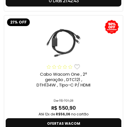
0 Dias 21:42:42
21% OFF
Cabo Wacom One , 2ª
geração , DTC121 ,
DTH134W , Tipo-C P/ HDMI
De R$ 701,28
R$ 550,90
Até 12x de
R$56,06
no cartão
OFERTAS WACOM