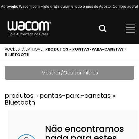
Aproveite: Wacom com Frete grátis durante todo o mês de Agosto. Compre agora!
VOCÊ ESTÁ EM:
HOME
.
PRODUTOS » PONTAS-PARA-CANETAS »
BLUETOOTH
Mostrar/Ocultar Filtros
produtos » pontas-para-canetas »
Bluetooth
Não encontramos
nada para estes