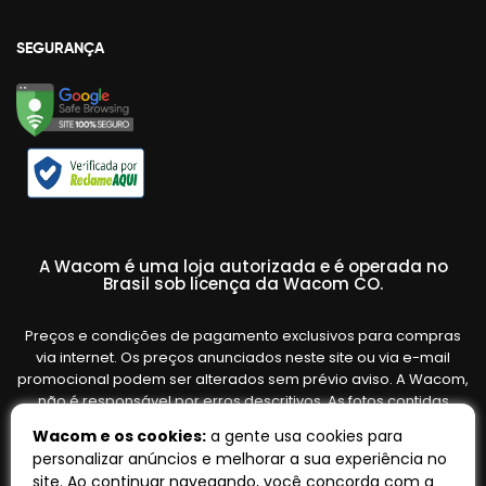
SEGURANÇA
A Wacom é uma loja autorizada e é operada no
Brasil sob licença da Wacom CO.
Preços e condições de pagamento exclusivos para compras
via internet. Os preços anunciados neste site ou via e-mail
promocional podem ser alterados sem prévio aviso. A Wacom,
não é responsável por erros descritivos. As fotos contidas
nesta página são meramente ilustrativas do produto e podem
Wacom e os cookies:
a gente usa cookies para
variar de acordo com o fornecedor/lote do fabricante. Ofertas
personalizar anúncios e melhorar a sua experiência no
válidas até o término de nossos estoques. Vendas sujeitas à
site. Ao continuar navegando, você concorda com a