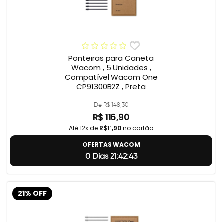
Ponteiras para Caneta
Wacom , 5 Unidades ,
Compatível Wacom One
CP91300B2Z , Preta
De R$ 148,30
R$ 116,90
Até 12x de
R$11,90
no cartão
OFERTAS WACOM
0 Dias 21:42:42
21% OFF