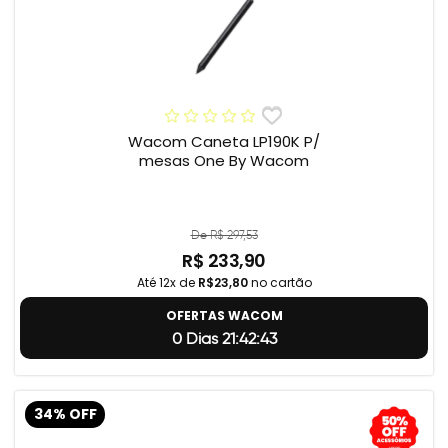
Wacom Caneta LP190K P/
mesas One By Wacom
De R$ 297,53
R$ 233,90
Até 12x de
R$23,80
no cartão
OFERTAS WACOM
0 Dias 21:42:42
34% OFF