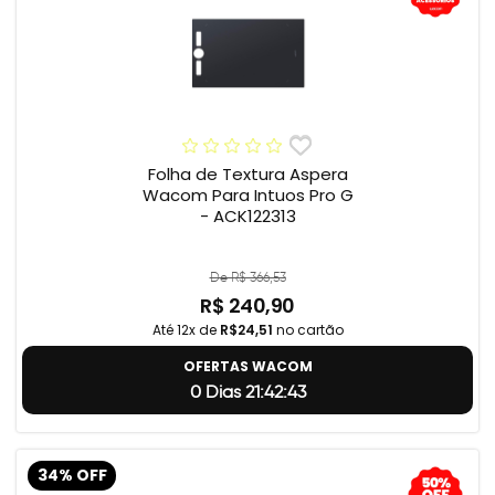
Folha de Textura Aspera
Wacom Para Intuos Pro G
- ACK122313
De R$ 366,53
R$ 240,90
Até 12x de
R$24,51
no cartão
OFERTAS WACOM
0 Dias 21:42:42
34% OFF