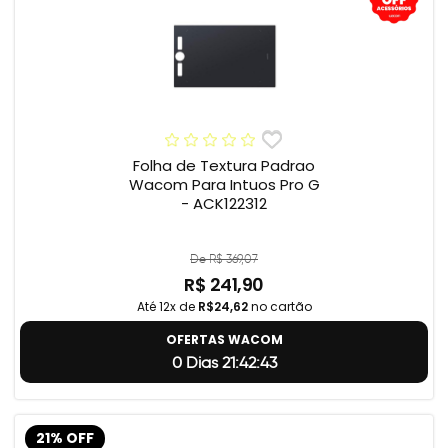
Folha de Textura Padrao
Wacom Para Intuos Pro G
- ACK122312
De R$ 369,07
R$ 241,90
Até 12x de
R$24,62
no cartão
OFERTAS WACOM
0 Dias 21:42:42
21% OFF