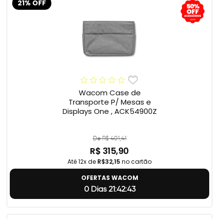
21% OFF
Wacom Case de
Transporte P/ Mesas e
Displays One , ACK54900Z
De R$ 401,41
R$ 315,90
Até 12x de
R$32,15
no cartão
OFERTAS WACOM
0 Dias 21:42:42