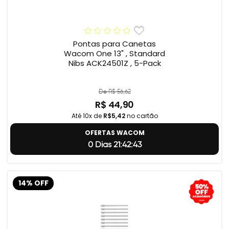
Pontas para Canetas
Wacom One 13" , Standard
Nibs ACK24501Z , 5-Pack
De R$ 56,62
R$ 44,90
Até 10x de
R$5,42
no cartão
OFERTAS WACOM
0 Dias 21:42:42
14% OFF