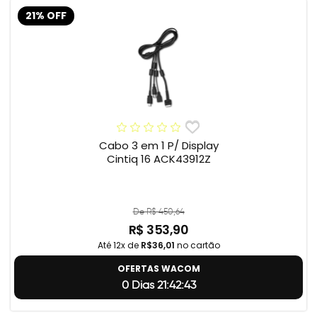
21% OFF
Cabo 3 em 1 P/ Display
Cintiq 16 ACK43912Z
De R$ 450,64
R$ 353,90
Até 12x de
R$36,01
no cartão
OFERTAS WACOM
0 Dias 21:42:42