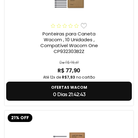
Ponteiras para Caneta
Wacom , 10 Unidades ,
Compatível Wacom One
CP932303B2Z
De R$ 98,69
R$ 77,90
Até 12x de
R$7,93
no cartão
OFERTAS WACOM
0 Dias 21:42:42
21% OFF