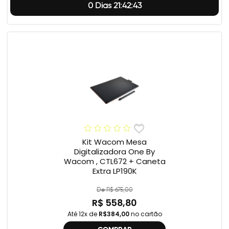
0 Dias 21:42:42
Kit Wacom Mesa
Digitalizadora One By
Wacom , CTL672 + Caneta
Extra LP190K
De R$ 675,00
R$ 558,80
Até 12x de
R$384,00
no cartão