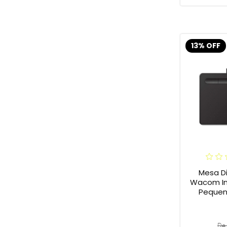
13% OFF
Mesa Di
Wacom In
Pequena
De 