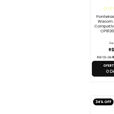
Ponteira
Wacom ,
Compatív
CP9130
De 
R$
Até 12x de
R
OFER
0 Di
34% OFF