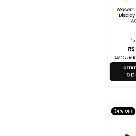
Wacom S
Display On
A
De 
R$
Até 12x de
R
OFER
0 Di
34% OFF