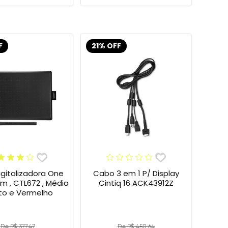
F
21% OFF
gitalizadora One
Cabo 3 em 1 P/ Display
 , CTL672 , Média
Cintiq 16 ACK43912Z
eto e Vermelho
De R$ 377,47
De R$ 450,64