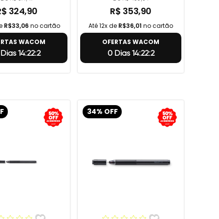
R$ 324,90
R$ 353,90
de
R$33,06
no cartão
Até 12x de
R$36,01
no cartão
ERTAS WACOM
OFERTAS WACOM
 Dias 14:22:1
0 Dias 14:22:1
F
34% OFF