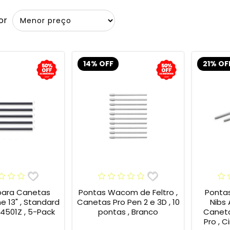
or
14% OFF
21% OF
para Canetas
Pontas Wacom de Feltro ,
Ponta
13" , Standard
Canetas Pro Pen 2 e 3D , 10
Nibs
4501Z , 5-Pack
pontas , Branco
Caneta
Pro , C