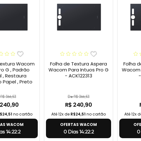
Textura Wacom
Folha de Textura Aspera
Folha d
ro G , Padrão
Wacom Para Intuos Pro G
Wacom P
l , Restaura
- ACK122313
-
 Papel , Preto
R$ 366,53
De R$ 366,53
 240,90
R$ 240,90
$24,51
no cartão
Até 12x de
R$24,51
no cartão
Até 12x 
TAS WACOM
OFERTAS WACOM
OF
as 14:22:1
0 Dias 14:22:1
0