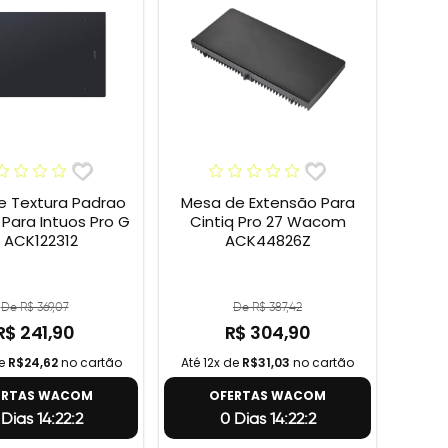
e Textura Padrao
Mesa de Extensão Para
ara Intuos Pro G
Cintiq Pro 27 Wacom
 ACK122312
ACK44826Z
De R$ 369,07
De R$ 387,42
R$ 241,90
R$ 304,90
de
R$24,62
no cartão
Até 12x de
R$31,03
no cartão
ERTAS WACOM
OFERTAS WACOM
 Dias 14:22:1
0 Dias 14:22:1