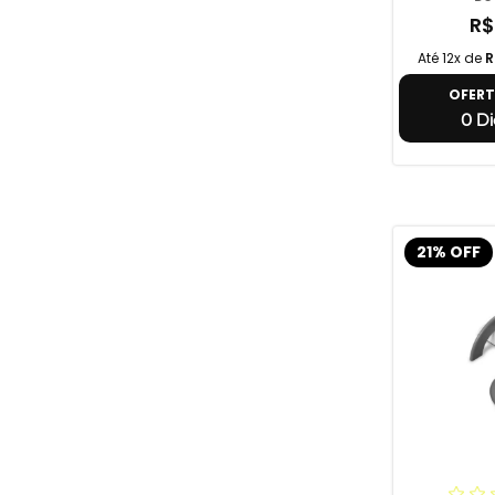
R$
Até 12x de
R
OFER
0 Di
21% OFF