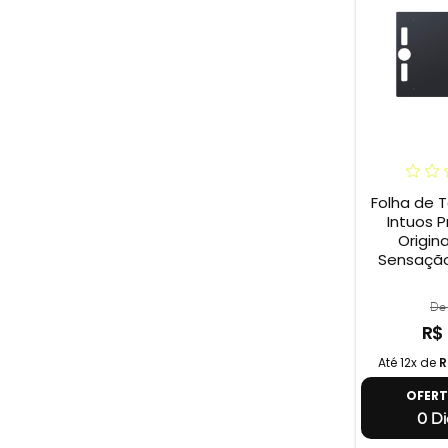
Folha de 
Intuos P
Origina
Sensação
De 
R$
Até 12x de
R
OFER
0 Di