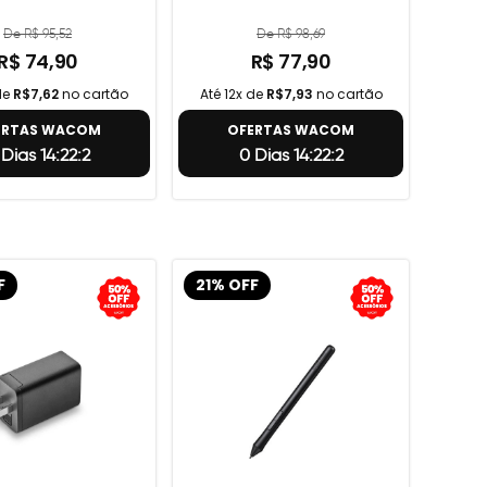
De R$ 95,52
De R$ 98,69
R$ 74,90
R$ 77,90
de
R$7,62
no cartão
Até 12x de
R$7,93
no cartão
ERTAS WACOM
OFERTAS WACOM
 Dias 14:22:1
0 Dias 14:22:1
F
21% OFF