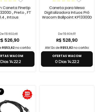
Caneta Finetip
Caneta para Mesa
3200D , Preto , FT
Digitalizadora Intuos Pró
0.4 , Intous
Wacom Ballpoint KP13300D
De R$ 802,68
De R$ 806,59
R$ 526,90
R$ 528,90
de
R$53,62
no cartão
Até 12x de
R$53,82
no cartão
ERTAS WACOM
OFERTAS WACOM
 Dias 14:22:1
0 Dias 14:22:1
F