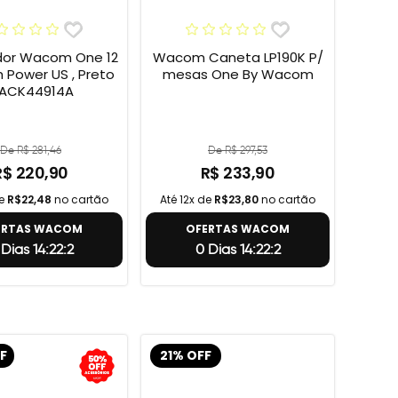
or Wacom One 12
Wacom Caneta LP190K P/
h Power US , Preto
mesas One By Wacom
 ACK44914A
De R$ 281,46
De R$ 297,53
R$ 220,90
R$ 233,90
de
R$22,48
no cartão
Até 12x de
R$23,80
no cartão
ERTAS WACOM
OFERTAS WACOM
 Dias 14:22:1
0 Dias 14:22:1
F
21% OFF