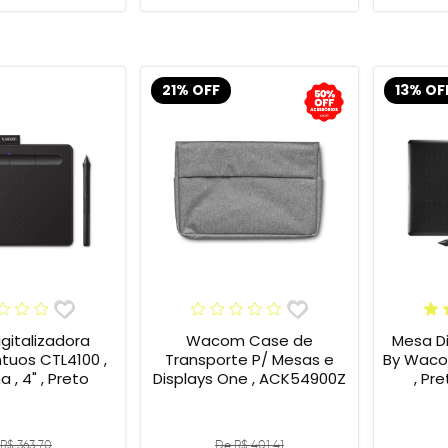
21% OFF
13% OF
gitalizadora
Wacom Case de
Mesa Di
tuos CTL4100 ,
Transporte P/ Mesas e
By Wacom
 , 4" , Preto
Displays One , ACK54900Z
, Pr
R$ 363,70
De R$ 401,41