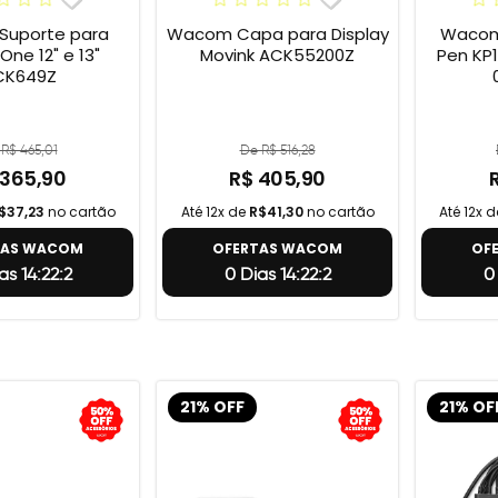
uporte para
Wacom Capa para Display
Wacom 
e 12" e 13"
Movink ACK55200Z
Pen KP1
CK649Z
R$ 465,01
De R$ 516,28
 365,90
R$ 405,90
$37,23
no cartão
Até 12x de
R$41,30
no cartão
Até 12x 
TAS WACOM
OFERTAS WACOM
OF
as 14:22:1
0 Dias 14:22:1
0
21% OFF
21% OF