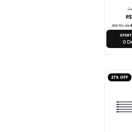
De
R$
Até 10x de
OFER
0 Di
21% OFF