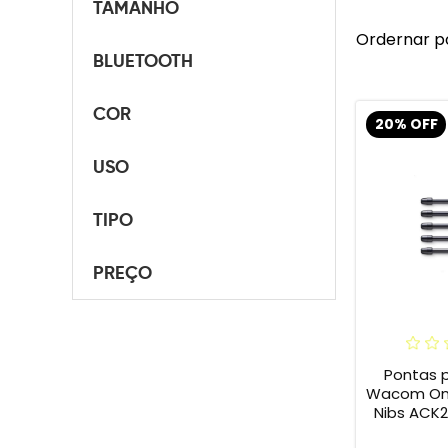
TAMANHO
Ordernar p
BLUETOOTH
COR
20% OFF
USO
TIPO
PREÇO
Pontas 
Wacom One 
Nibs ACK2