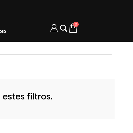
0
OID
stes filtros.