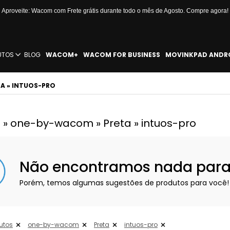
Aproveite: Wacom com Frete grátis durante todo o mês de Agosto. Compre agora!
UTOS
BLOG
WACOM+
WACOM FOR BUSINESS
MOVINKPAD ANDR
A » INTUOS-PRO
 » one-by-wacom » Preta » intuos-pro
Não encontramos nada para e
Porém, temos algumas sugestões de produtos para você!
utos
one-by-wacom
Preta
intuos-pro