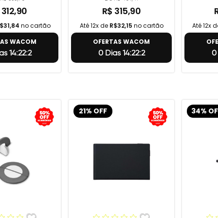
 312,90
R$ 315,90
$31,84
no cartão
Até 12x de
R$32,15
no cartão
Até 12x 
TAS WACOM
OFERTAS WACOM
OF
as 14:22:1
0 Dias 14:22:1
0
21% OFF
34% OF