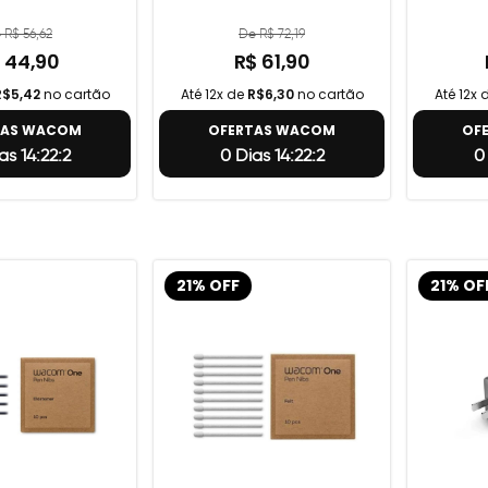
 R$ 56,62
De R$ 72,19
 44,90
R$ 61,90
R$5,42
no cartão
Até 12x de
R$6,30
no cartão
Até 12x 
TAS WACOM
OFERTAS WACOM
OF
as 14:22:1
0 Dias 14:22:1
0
21% OFF
21% OF