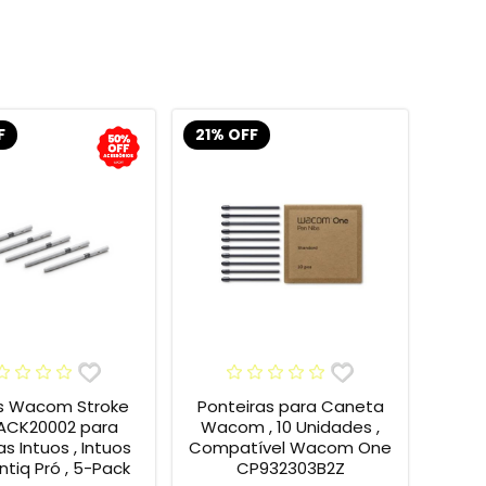
F
21% OFF
s Wacom Stroke
Ponteiras para Caneta
 ACK20002 para
Wacom , 10 Unidades ,
s Intuos , Intuos
Compatível Wacom One
intiq Pró , 5-Pack
CP932303B2Z