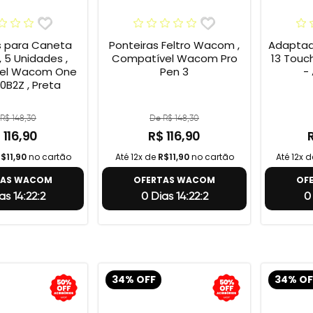
s para Caneta
Ponteiras Feltro Wacom ,
Adaptad
 5 Unidades ,
Compatível Wacom Pro
13 Touc
el Wacom One
Pen 3
-
0B2Z , Preta
R$ 148,30
De R$ 148,30
 116,90
R$ 116,90
$11,90
no cartão
Até 12x de
R$11,90
no cartão
Até 12x 
TAS WACOM
OFERTAS WACOM
OF
as 14:22:1
0 Dias 14:22:1
0
34% OFF
34% OF