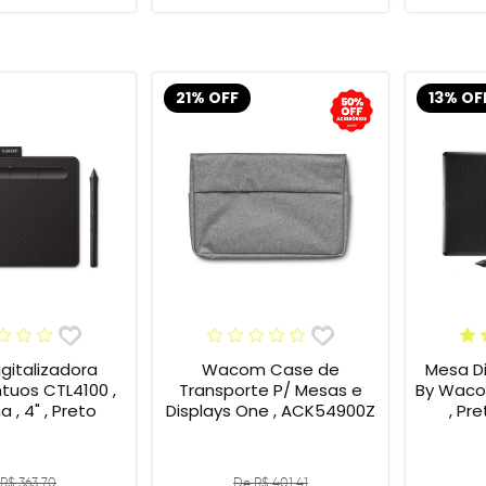
21% OFF
13% OF
gitalizadora
Wacom Case de
Mesa Di
tuos CTL4100 ,
Transporte P/ Mesas e
By Wacom
 , 4" , Preto
Displays One , ACK54900Z
, Pr
R$ 363,70
De R$ 401,41