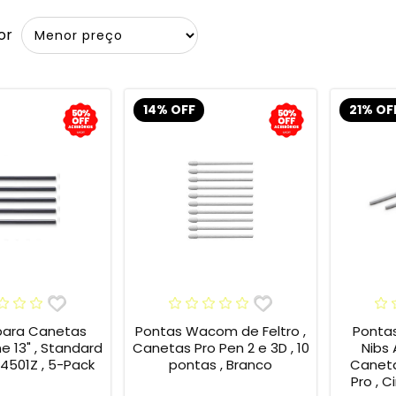
or
14% OFF
21% OF
para Canetas
Pontas Wacom de Feltro ,
Ponta
13" , Standard
Canetas Pro Pen 2 e 3D , 10
Nibs
4501Z , 5-Pack
pontas , Branco
Caneta
Pro , C