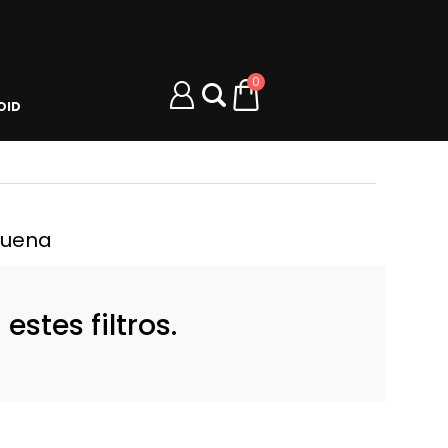
0
OID
quena
stes filtros.