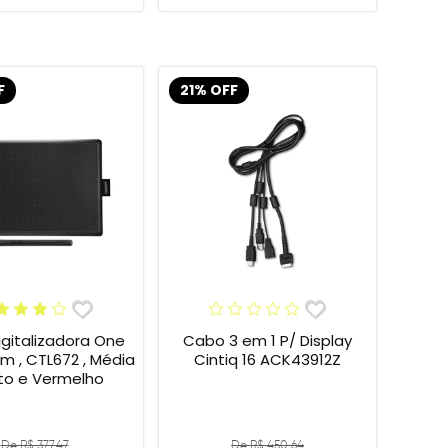
F
21% OFF
gitalizadora One
Cabo 3 em 1 P/ Display
 , CTL672 , Média
Cintiq 16 ACK43912Z
eto e Vermelho
De R$ 377,47
De R$ 450,64