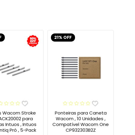
F
21% OFF
s Wacom Stroke
Ponteiras para Caneta
 ACK20002 para
Wacom , 10 Unidades ,
s Intuos , Intuos
Compatível Wacom One
intiq Pró , 5-Pack
CP932303B2Z