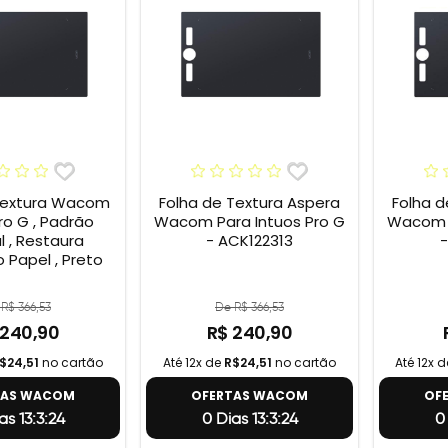
Textura Wacom
Folha de Textura Aspera
Folha d
ro G , Padrão
Wacom Para Intuos Pro G
Wacom P
l , Restaura
- ACK122313
-
 Papel , Preto
R$ 366,53
De R$ 366,53
 240,90
R$ 240,90
$24,51
no cartão
Até 12x de
R$24,51
no cartão
Até 12x 
TAS WACOM
OFERTAS WACOM
OF
as 13:3:23
0 Dias 13:3:23
0