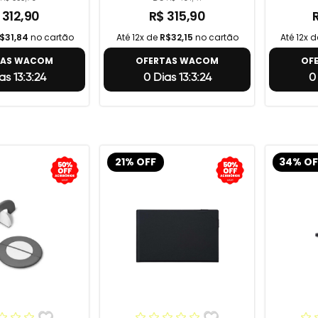
 312,90
R$ 315,90
$31,84
no cartão
Até 12x de
R$32,15
no cartão
Até 12x 
TAS WACOM
OFERTAS WACOM
OF
as 13:3:23
0 Dias 13:3:23
0
21% OFF
34% OF