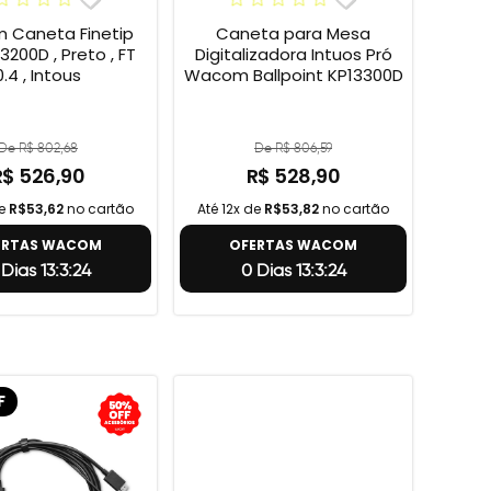
Caneta Finetip
Caneta para Mesa
3200D , Preto , FT
Digitalizadora Intuos Pró
0.4 , Intous
Wacom Ballpoint KP13300D
De R$ 802,68
De R$ 806,59
R$ 526,90
R$ 528,90
de
R$53,62
no cartão
Até 12x de
R$53,82
no cartão
ERTAS WACOM
OFERTAS WACOM
 Dias 13:3:23
0 Dias 13:3:23
F