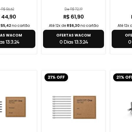
 R$ 56,62
De R$ 72,19
 44,90
R$ 61,90
R$5,42
no cartão
Até 12x de
R$6,30
no cartão
Até 12x 
TAS WACOM
OFERTAS WACOM
OF
as 13:3:23
0 Dias 13:3:23
0
21% OFF
21% OF