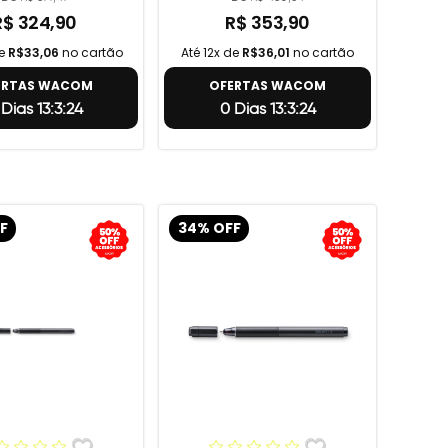
R$ 324,90
R$ 353,90
de
R$33,06
no cartão
Até 12x de
R$36,01
no cartão
ERTAS WACOM
OFERTAS WACOM
 Dias 13:3:23
0 Dias 13:3:23
F
34% OFF