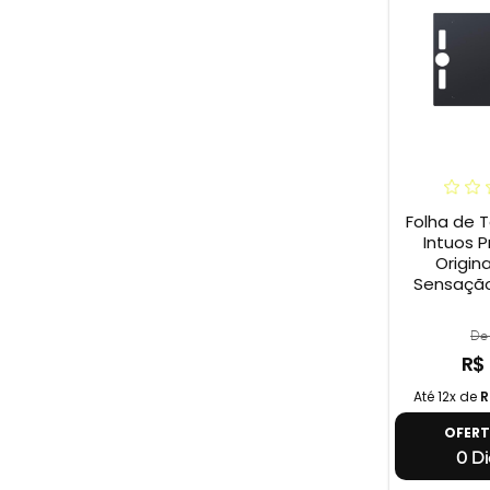
Folha de 
Intuos P
Origina
Sensação
De 
R$
Até 12x de
R
OFER
0 Di