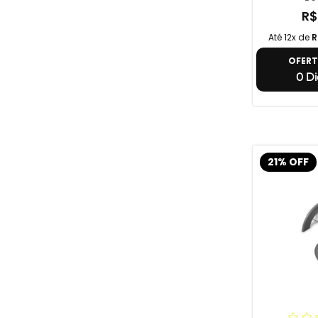
R$
Até 12x de
R
OFER
0 Di
21% OFF