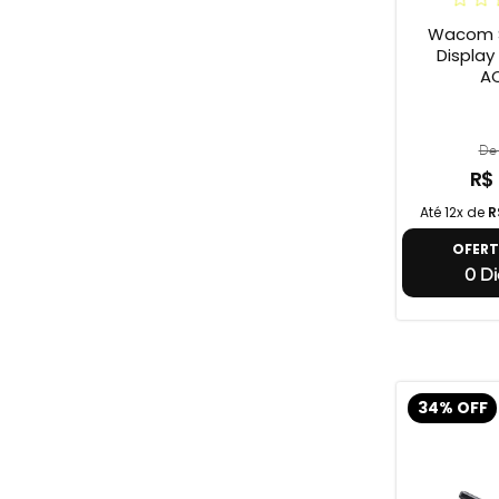
Wacom S
Display On
A
De 
R$
Até 12x de
R
OFER
0 Di
34% OFF