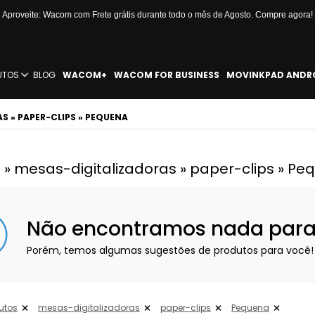
Aproveite: Wacom com Frete grátis durante todo o mês de Agosto. Compre agora!
UTOS
BLOG
WACOM+
WACOM FOR BUSINESS
MOVINKPAD ANDR
 » PAPER-CLIPS » PEQUENA
 » mesas-digitalizadoras » paper-clips » Pe
Não encontramos nada para e
Porém, temos algumas sugestões de produtos para você!
utos
mesas-digitalizadoras
paper-clips
Pequena