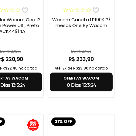
or Wacom One 12
Wacom Caneta LP190K P/
h Power US , Preto
mesas One By Wacom
 ACK44914A
De R$ 281,46
De R$ 297,53
R$ 220,90
R$ 233,90
de
R$22,48
no cartão
Até 12x de
R$23,80
no cartão
ERTAS WACOM
OFERTAS WACOM
 Dias 13:3:23
0 Dias 13:3:23
F
21% OFF