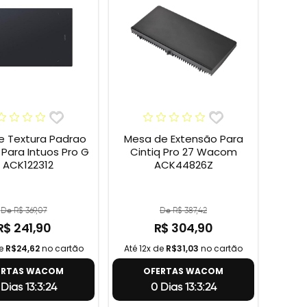
e Textura Padrao
Mesa de Extensão Para
ara Intuos Pro G
Cintiq Pro 27 Wacom
 ACK122312
ACK44826Z
De R$ 369,07
De R$ 387,42
R$ 241,90
R$ 304,90
de
R$24,62
no cartão
Até 12x de
R$31,03
no cartão
ERTAS WACOM
OFERTAS WACOM
 Dias 13:3:23
0 Dias 13:3:23