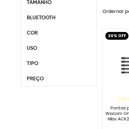
TAMANHO
Ordernar p
BLUETOOTH
COR
20% OFF
USO
TIPO
PREÇO
Pontas 
Wacom One 
Nibs ACK2