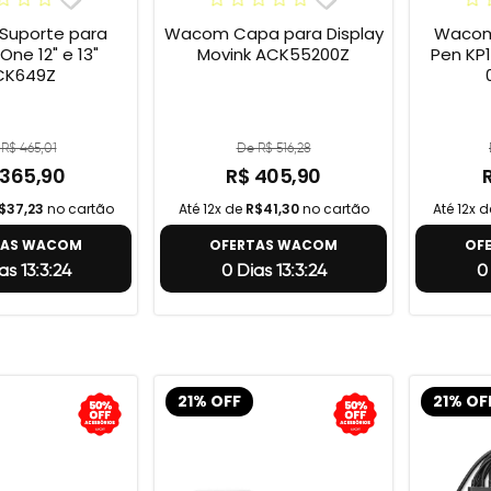
uporte para
Wacom Capa para Display
Wacom 
e 12" e 13"
Movink ACK55200Z
Pen KP1
CK649Z
R$ 465,01
De R$ 516,28
 365,90
R$ 405,90
$37,23
no cartão
Até 12x de
R$41,30
no cartão
Até 12x 
TAS WACOM
OFERTAS WACOM
OF
as 13:3:23
0 Dias 13:3:23
0
21% OFF
21% OF