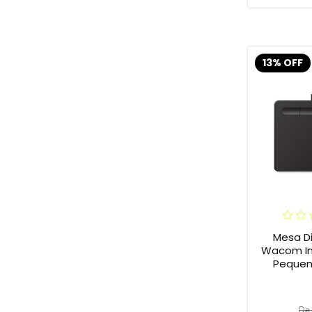
13% OFF
Mesa Di
Wacom In
Pequena
De 