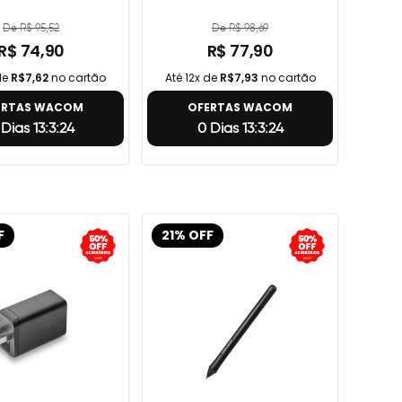
De R$ 95,52
De R$ 98,69
R$ 74,90
R$ 77,90
de
R$7,62
no cartão
Até 12x de
R$7,93
no cartão
ERTAS WACOM
OFERTAS WACOM
 Dias 13:3:23
0 Dias 13:3:23
F
21% OFF