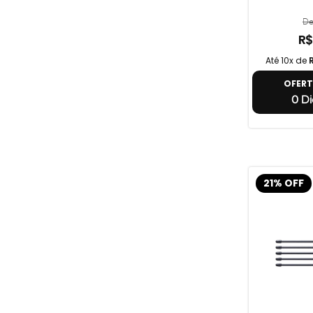
De
R$
Até 10x de
OFER
0 Di
21% OFF