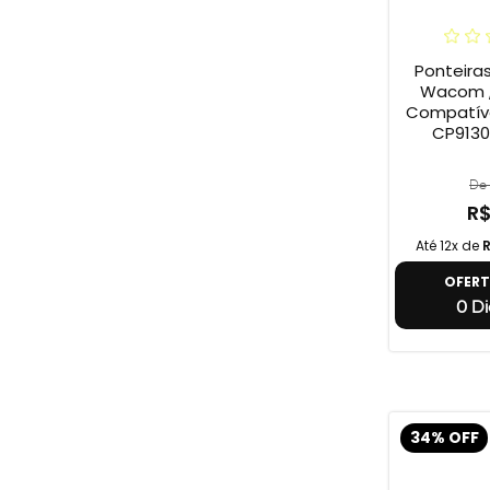
Ponteira
Wacom ,
Compatív
CP9130
De 
R$
Até 12x de
R
OFER
0 Di
34% OFF