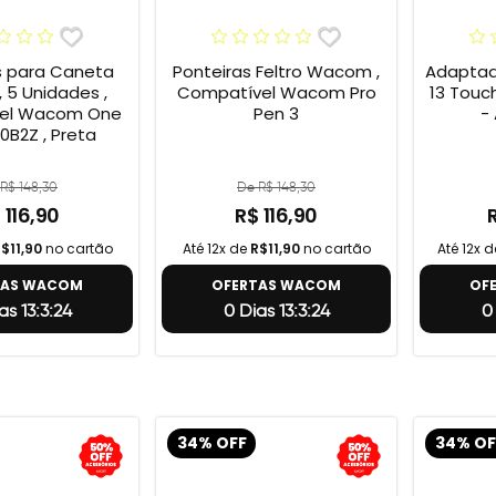
s para Caneta
Ponteiras Feltro Wacom ,
Adaptad
 5 Unidades ,
Compatível Wacom Pro
13 Touc
el Wacom One
Pen 3
-
0B2Z , Preta
R$ 148,30
De R$ 148,30
 116,90
R$ 116,90
$11,90
no cartão
Até 12x de
R$11,90
no cartão
Até 12x 
TAS WACOM
OFERTAS WACOM
OF
as 13:3:23
0 Dias 13:3:23
0
34% OFF
34% OF