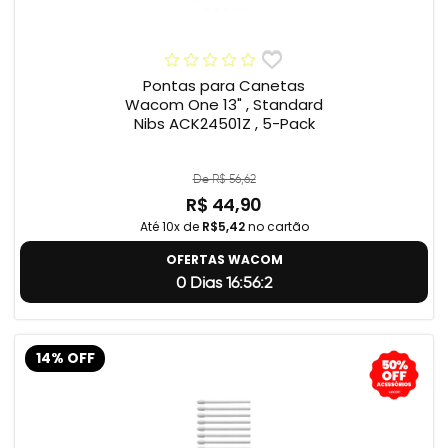
Pontas para Canetas
Wacom One 13" , Standard
Nibs ACK24501Z , 5-Pack
De R$ 56,62
R$ 44,90
Até 10x de
R$5,42
no cartão
OFERTAS WACOM
0 Dias 16:56:1
14% OFF