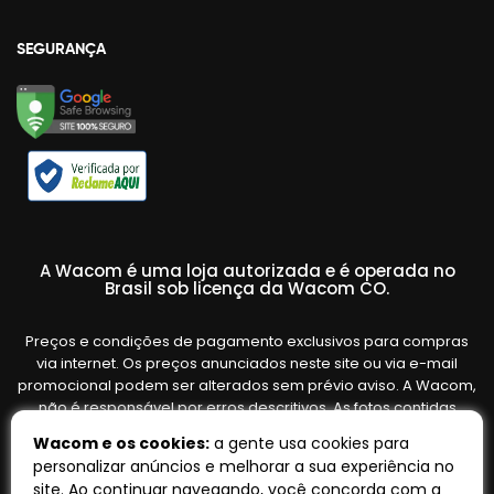
SEGURANÇA
A Wacom é uma loja autorizada e é operada no
Brasil sob licença da Wacom CO.
Preços e condições de pagamento exclusivos para compras
via internet. Os preços anunciados neste site ou via e-mail
promocional podem ser alterados sem prévio aviso. A Wacom,
não é responsável por erros descritivos. As fotos contidas
nesta página são meramente ilustrativas do produto e podem
Wacom e os cookies:
a gente usa cookies para
variar de acordo com o fornecedor/lote do fabricante. Ofertas
personalizar anúncios e melhorar a sua experiência no
válidas até o término de nossos estoques. Vendas sujeitas à
site. Ao continuar navegando, você concorda com a