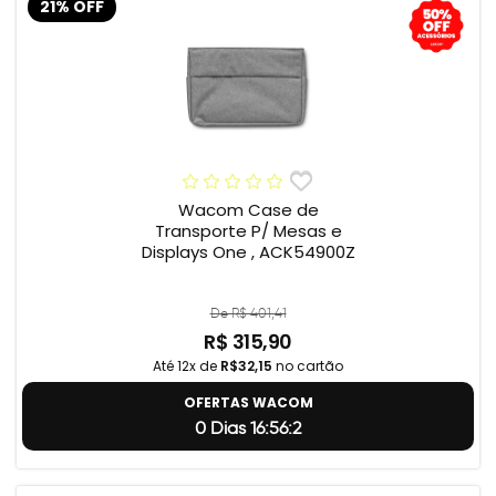
21% OFF
Wacom Case de
Transporte P/ Mesas e
Displays One , ACK54900Z
De R$ 401,41
R$ 315,90
Até 12x de
R$32,15
no cartão
OFERTAS WACOM
0 Dias 16:56:1