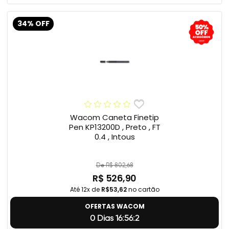
34% OFF
Wacom Caneta Finetip
Pen KP13200D , Preto , FT
0.4 , Intous
De R$ 802,68
R$ 526,90
Até 12x de
R$53,62
no cartão
OFERTAS WACOM
0 Dias 16:56:1