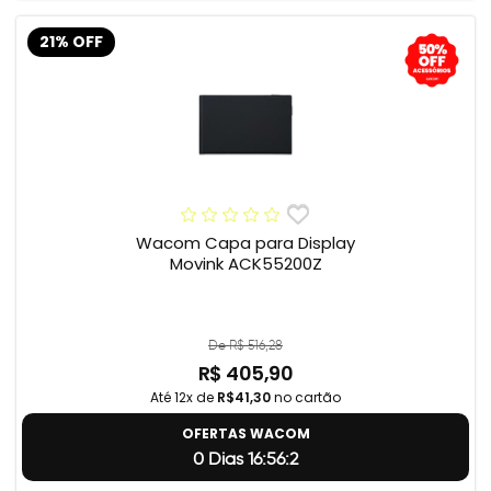
21% OFF
Wacom Capa para Display
Movink ACK55200Z
De R$ 516,28
R$ 405,90
Até 12x de
R$41,30
no cartão
OFERTAS WACOM
0 Dias 16:56:1