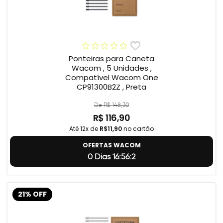
Ponteiras para Caneta
Wacom , 5 Unidades ,
Compatível Wacom One
CP91300B2Z , Preta
De R$ 148,30
R$ 116,90
Até 12x de
R$11,90
no cartão
OFERTAS WACOM
0 Dias 16:56:1
21% OFF