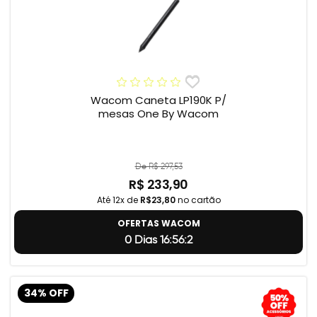
Wacom Caneta LP190K P/
mesas One By Wacom
De R$ 297,53
R$ 233,90
Até 12x de
R$23,80
no cartão
OFERTAS WACOM
0 Dias 16:56:1
34% OFF