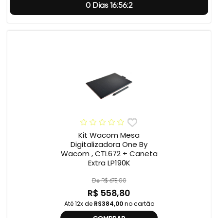
0 Dias 16:56:1
Kit Wacom Mesa
Digitalizadora One By
Wacom , CTL672 + Caneta
Extra LP190K
De R$ 675,00
R$ 558,80
Até 12x de
R$384,00
no cartão