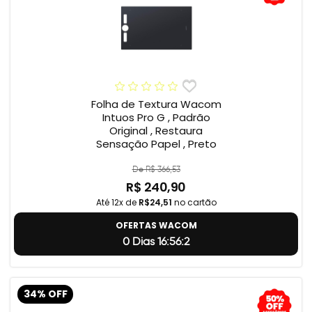
Folha de Textura Wacom
Intuos Pro G , Padrão
Original , Restaura
Sensação Papel , Preto
De R$ 366,53
R$ 240,90
Até 12x de
R$24,51
no cartão
OFERTAS WACOM
0 Dias 16:56:1
34% OFF