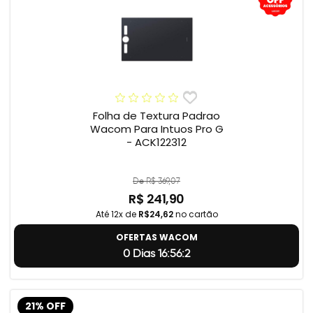
Folha de Textura Padrao
Wacom Para Intuos Pro G
- ACK122312
De R$ 369,07
R$ 241,90
Até 12x de
R$24,62
no cartão
OFERTAS WACOM
0 Dias 16:56:1
21% OFF