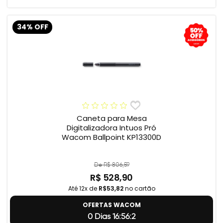
34% OFF
Caneta para Mesa
Digitalizadora Intuos Pró
Wacom Ballpoint KP13300D
De R$ 806,59
R$ 528,90
Até 12x de
R$53,82
no cartão
OFERTAS WACOM
0 Dias 16:56:1