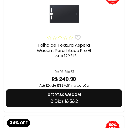
Folha de Textura Aspera
Wacom Para Intuos Pro G
- ACK122313
De R$ 366,53
R$ 240,90
Até 12x de
R$24,51
no cartão
OFERTAS WACOM
0 Dias 16:56:1
34% OFF