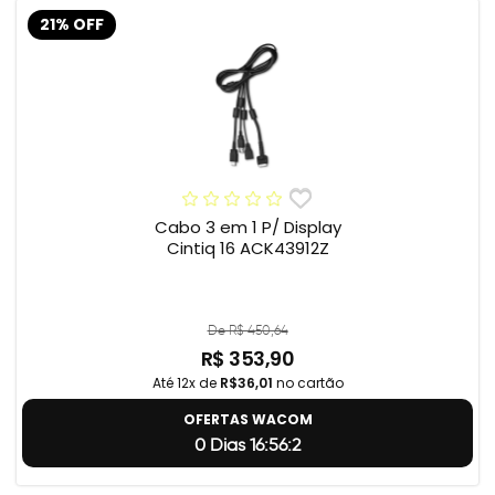
21% OFF
Cabo 3 em 1 P/ Display
Cintiq 16 ACK43912Z
De R$ 450,64
R$ 353,90
Até 12x de
R$36,01
no cartão
OFERTAS WACOM
0 Dias 16:56:1