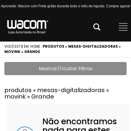
Aproveite: Wacom com Frete grátis durante todo o mês de Agosto. Compre agora!
VOCÊ ESTÁ EM:
HOME
.
PRODUTOS » MESAS-DIGITALIZADORAS »
MOVINK » GRANDE
Mostrar/Ocultar Filtros
produtos » mesas-digitalizadoras »
movink » Grande
Não encontramos
nada para estes