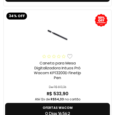
34% OFF
Caneta para Mesa
Digitalizadora Intuos Pró
Wacom KP13200D Finetip
Pen
De R$ 813,36
R$ 533,90
Até 12x de
R$54,33
no cartão
OFERTAS WACOM
0 Dias 16:56:1