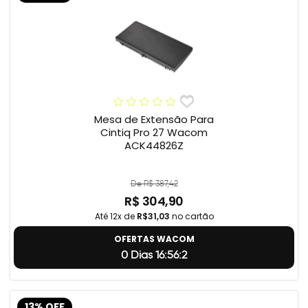
Mesa de Extensão Para
Cintiq Pro 27 Wacom
ACK44826Z
De R$ 387,42
R$ 304,90
Até 12x de
R$31,03
no cartão
OFERTAS WACOM
0 Dias 16:56:1
13% OFF