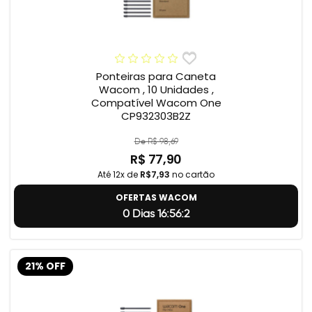
Ponteiras para Caneta
Wacom , 10 Unidades ,
Compatível Wacom One
CP932303B2Z
De R$ 98,69
R$ 77,90
Até 12x de
R$7,93
no cartão
OFERTAS WACOM
0 Dias 16:56:1
21% OFF