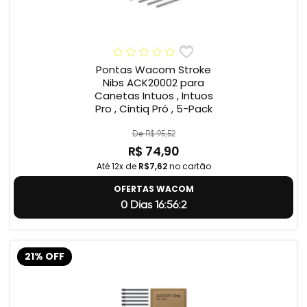
Pontas Wacom Stroke
Nibs ACK20002 para
Canetas Intuos , Intuos
Pro , Cintiq Pró , 5-Pack
De R$ 95,52
R$ 74,90
Até 12x de
R$7,62
no cartão
OFERTAS WACOM
0 Dias 16:56:1
21% OFF