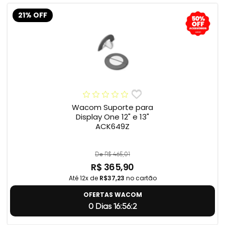
21% OFF
Wacom Suporte para
Display One 12" e 13"
ACK649Z
De R$ 465,01
R$ 365,90
Até 12x de
R$37,23
no cartão
OFERTAS WACOM
0 Dias 16:56:1