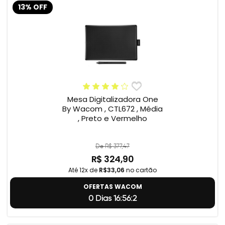
13% OFF
Mesa Digitalizadora One
By Wacom , CTL672 , Média
, Preto e Vermelho
De R$ 377,47
R$ 324,90
Até 12x de
R$33,06
no cartão
OFERTAS WACOM
0 Dias 16:56:1