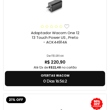
Adaptador Wacom One 12
13 Touch Power US , Preto
- ACK44914A
De R$ 281,46
R$ 220,90
Até 12x de
R$22,48
no cartão
OFERTAS WACOM
0 Dias 16:56:1
21% OFF