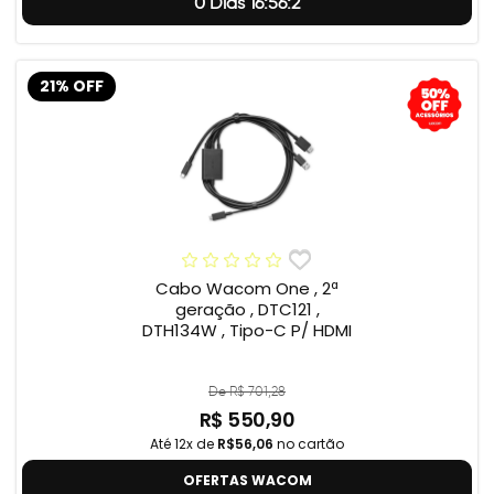
0 Dias 16:56:1
21% OFF
Cabo Wacom One , 2ª
geração , DTC121 ,
DTH134W , Tipo-C P/ HDMI
De R$ 701,28
R$ 550,90
Até 12x de
R$56,06
no cartão
OFERTAS WACOM