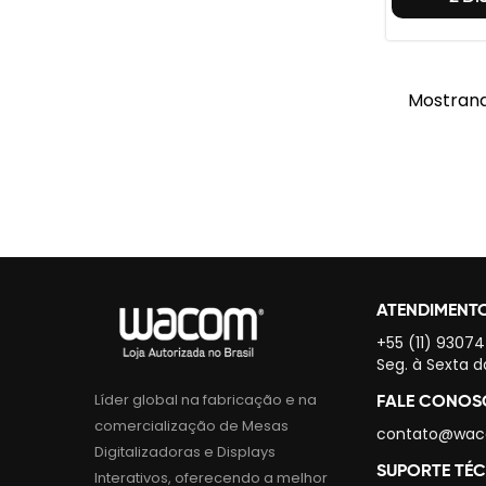
Mostrand
ATENDIMENT
+55 (11) 9307
Seg. à Sexta d
Líder global na fabricação e na
FALE CONO
comercialização de Mesas
contato@wac
Digitalizadoras e Displays
SUPORTE TÉ
Interativos, oferecendo a melhor