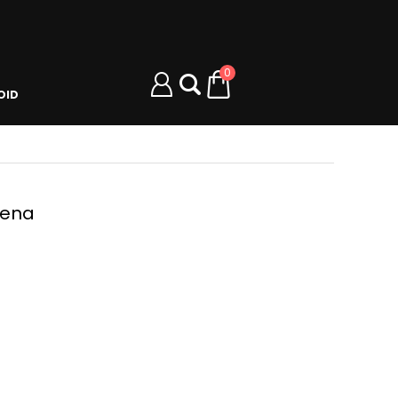
0
OID
uena