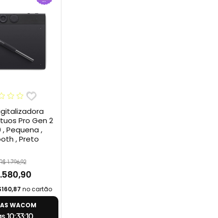
gitalizadora
uos Pro Gen 2
 , Pequena ,
oth , Preto
R$ 1.796,92
1.580,90
$160,87
no cartão
TAS WACOM
s 10:33:10