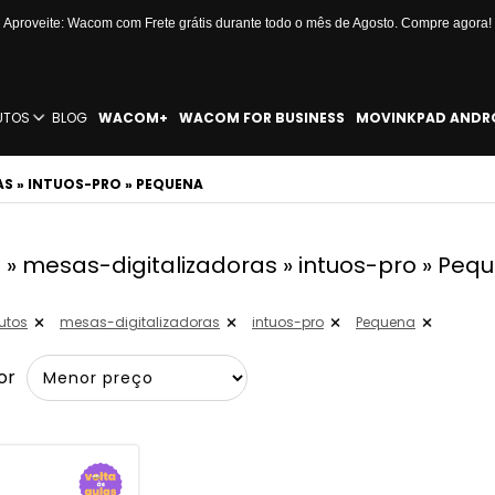
Aproveite: Wacom com Frete grátis durante todo o mês de Agosto. Compre agora!
UTOS
BLOG
WACOM+
WACOM FOR BUSINESS
MOVINKPAD ANDR
S » INTUOS-PRO » PEQUENA
 » mesas-digitalizadoras » intuos-pro » Peq
utos
mesas-digitalizadoras
intuos-pro
Pequena
or