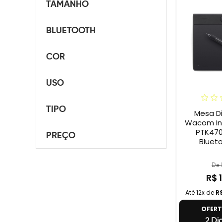
TAMANHO
BLUETOOTH
COR
USO
TIPO
Mesa Di
Wacom Int
PTK470
PREÇO
Blueto
De 
R$ 
Até 12x de
R
OFER
2 Dia