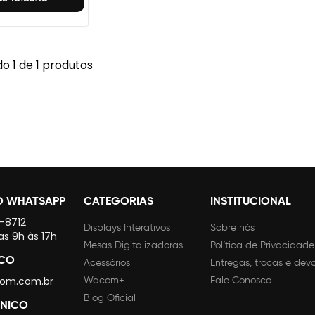
o 1 de 1 produtos
O WHATSAPP
CATEGORIAS
INSTITUCIONAL
4-8712
Displays Interativos
Sobre nós
as 9h às 17h
Mesas Digitalizadoras
Política de Privacidade
SCO
Acessórios
Entregas, trocas e dev
om.com.br
Wacom+
Fale Conosco
Blog Oficial
CNICO