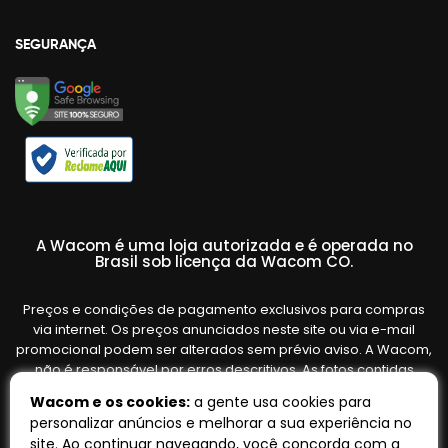
SEGURANÇA
A Wacom é uma loja autorizada e é operada no
Brasil sob licença da Wacom CO.
Preços e condições de pagamento exclusivos para compras
via internet. Os preços anunciados neste site ou via e-mail
promocional podem ser alterados sem prévio aviso. A Wacom,
não é responsável por erros descritivos. As fotos contidas
nesta página são meramente ilustrativas do produto e podem
Wacom e os cookies:
a gente usa cookies para
variar de acordo com o fornecedor/lote do fabricante. Ofertas
personalizar anúncios e melhorar a sua experiência no
válidas até o término de nossos estoques. Vendas sujeitas à
site. Ao continuar navegando, você concorda com a