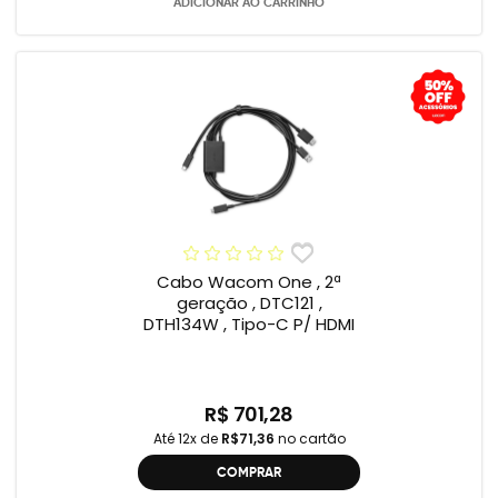
ADICIONAR AO CARRINHO
Cabo Wacom One , 2ª
geração , DTC121 ,
DTH134W , Tipo-C P/ HDMI
R$ 701,28
Até 12x de
R$71,36
no cartão
COMPRAR