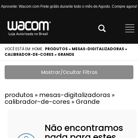
Aproveite: Wacom com Frete grátis durante todo o mês de Agosto. Compre agora!
VOCÊ ESTÁ EM:
HOME
.
PRODUTOS » MESAS-DIGITALIZADORAS »
CALIBRADOR-DE-CORES » GRANDE
Mostrar/Ocultar Filtros
produtos » mesas-digitalizadoras »
calibrador-de-cores » Grande
Não encontramos
nada para estes