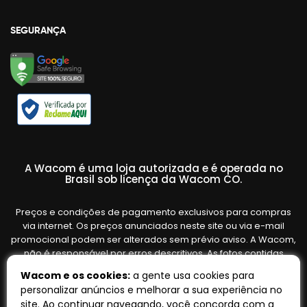
SEGURANÇA
A Wacom é uma loja autorizada e é operada no
Brasil sob licença da Wacom CO.
Preços e condições de pagamento exclusivos para compras
via internet. Os preços anunciados neste site ou via e-mail
promocional podem ser alterados sem prévio aviso. A Wacom,
não é responsável por erros descritivos. As fotos contidas
nesta página são meramente ilustrativas do produto e podem
Wacom e os cookies:
a gente usa cookies para
variar de acordo com o fornecedor/lote do fabricante. Ofertas
personalizar anúncios e melhorar a sua experiência no
válidas até o término de nossos estoques. Vendas sujeitas à
site. Ao continuar navegando, você concorda com a