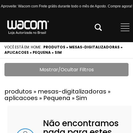
Aproveite: Wacom com Frete grátis durante todo o mês de Agosto. Compre agora!
VOCÊ ESTÁ EM:
HOME
.
PRODUTOS » MESAS-DIGITALIZADORAS »
APLICACOES » PEQUENA » SIM
Mostrar/Ocultar Filtros
produtos » mesas-digitalizadoras »
aplicacoes » Pequena » Sim
Não encontramos
nada para estes