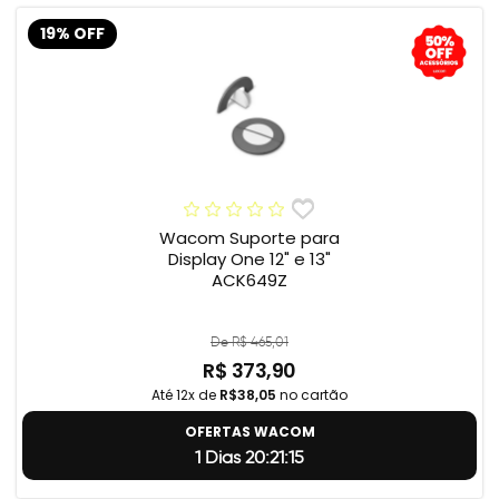
19% OFF
Wacom Suporte para
Display One 12" e 13"
ACK649Z
De R$ 465,01
R$ 373,90
Até 12x de
R$38,05
no cartão
OFERTAS WACOM
1 Dias 20:21:14