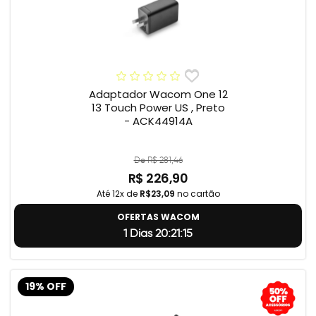
Adaptador Wacom One 12
13 Touch Power US , Preto
- ACK44914A
De R$ 281,46
R$ 226,90
Até 12x de
R$23,09
no cartão
OFERTAS WACOM
1 Dias 20:21:14
19% OFF