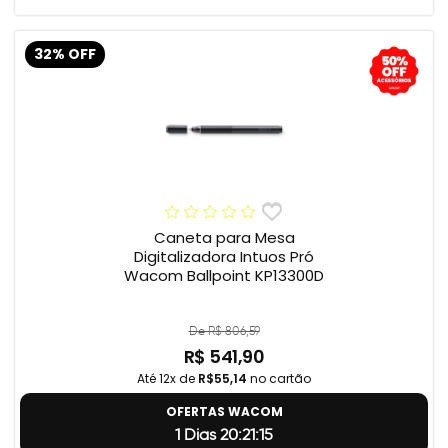
32% OFF
Caneta para Mesa
Digitalizadora Intuos Pró
Wacom Ballpoint KP13300D
De R$ 806,59
R$ 541,90
Até 12x de
R$55,14
no cartão
OFERTAS WACOM
1 Dias 20:21:14