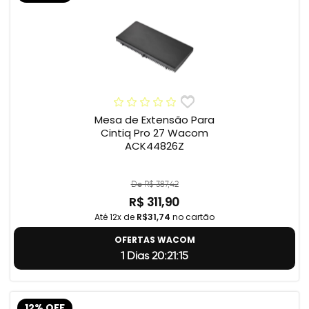
Mesa de Extensão Para
Cintiq Pro 27 Wacom
ACK44826Z
De R$ 387,42
R$ 311,90
Até 12x de
R$31,74
no cartão
OFERTAS WACOM
1 Dias 20:21:14
12% OFF