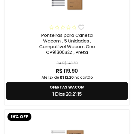
Ponteiras para Caneta
Wacom , 5 Unidades ,
Compatível Wacom One
CP91300B2Z , Preta
De R$ 148,30
R$ 119,90
Até 12x de
R$12,20
no cartão
OFERTAS WACOM
1 Dias 20:21:14
19% OFF