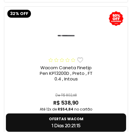
32% OFF
Wacom Caneta Finetip
Pen KP13200D , Preto , FT
0.4 , Intous
De R$ 802,68
R$ 538,90
Até 12x de
R$54,84
no cartão
OFERTAS WACOM
1 Dias 20:21:14