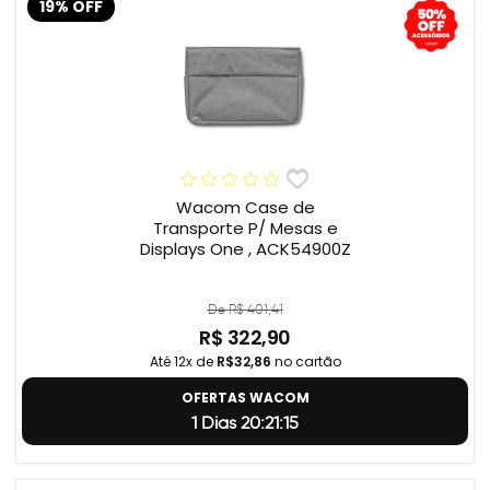
19% OFF
Wacom Case de
Transporte P/ Mesas e
Displays One , ACK54900Z
De R$ 401,41
R$ 322,90
Até 12x de
R$32,86
no cartão
OFERTAS WACOM
1 Dias 20:21:14