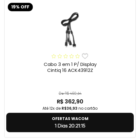
19% OFF
Cabo 3 em 1 P/ Display
Cintiq 16 ACK43912Z
De R$ 450,64
R$ 362,90
Até 12x de
R$36,93
no cartão
OFERTAS WACOM
1 Dias 20:21:14