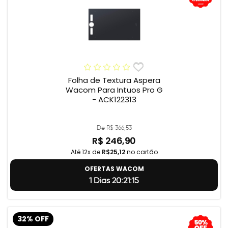
Folha de Textura Aspera
Wacom Para Intuos Pro G
- ACK122313
De R$ 366,53
R$ 246,90
Até 12x de
R$25,12
no cartão
OFERTAS WACOM
1 Dias 20:21:14
32% OFF