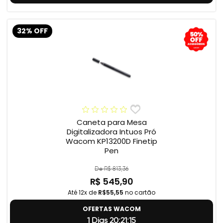
32% OFF
Caneta para Mesa
Digitalizadora Intuos Pró
Wacom KP13200D Finetip
Pen
De R$ 813,36
R$ 545,90
Até 12x de
R$55,55
no cartão
OFERTAS WACOM
1 Dias 20:21:14