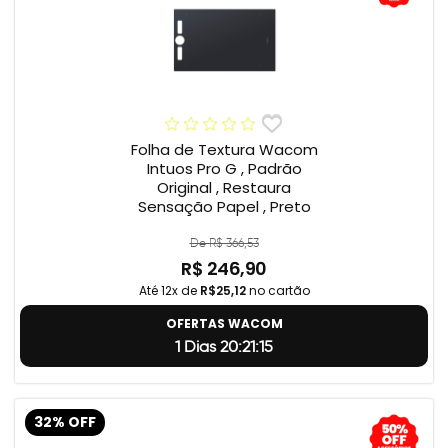
Folha de Textura Wacom
Intuos Pro G , Padrão
Original , Restaura
Sensação Papel , Preto
De R$ 366,53
R$ 246,90
Até 12x de
R$25,12
no cartão
OFERTAS WACOM
1 Dias 20:21:14
32% OFF