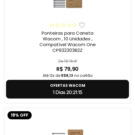
Ponteiras para Caneta
Wacom , 10 Unidades ,
Compatível Wacom One
CP932303B2Z
De R$ 98,69
R$ 79,90
Até 12x de
R$8,13
no cartão
OFERTAS WACOM
1 Dias 20:21:14
19% OFF