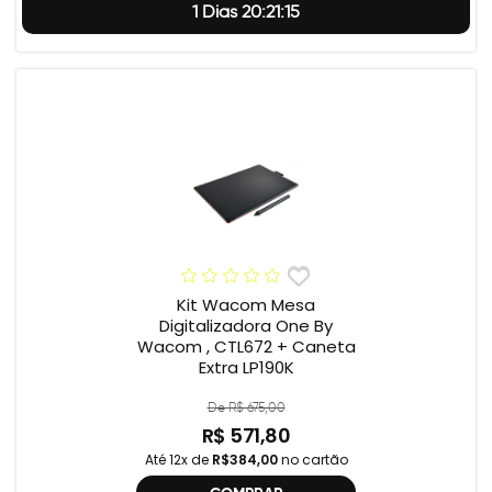
1 Dias 20:21:14
Kit Wacom Mesa
Digitalizadora One By
Wacom , CTL672 + Caneta
Extra LP190K
De R$ 675,00
R$ 571,80
Até 12x de
R$384,00
no cartão