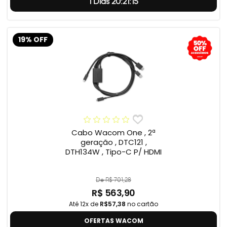
1 Dias 20:21:14
19% OFF
Cabo Wacom One , 2ª
geração , DTC121 ,
DTH134W , Tipo-C P/ HDMI
De R$ 701,28
R$ 563,90
Até 12x de
R$57,38
no cartão
OFERTAS WACOM