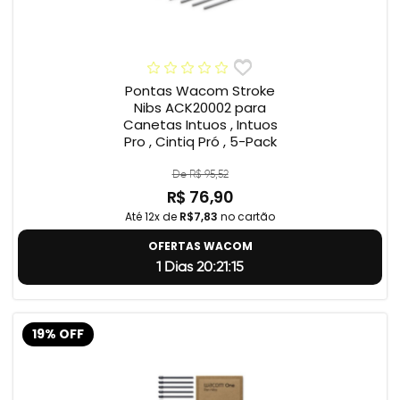
Pontas Wacom Stroke
Nibs ACK20002 para
Canetas Intuos , Intuos
Pro , Cintiq Pró , 5-Pack
De R$ 95,52
R$ 76,90
Até 12x de
R$7,83
no cartão
OFERTAS WACOM
1 Dias 20:21:14
19% OFF