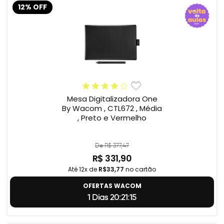
12% OFF
Mesa Digitalizadora One
By Wacom , CTL672 , Média
, Preto e Vermelho
De R$ 377,47
R$ 331,90
Até 12x de
R$33,77
no cartão
OFERTAS WACOM
1 Dias 20:21:14