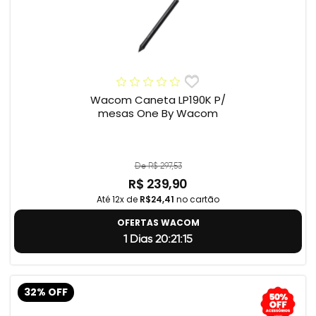
Wacom Caneta LP190K P/
mesas One By Wacom
De R$ 297,53
R$ 239,90
Até 12x de
R$24,41
no cartão
OFERTAS WACOM
1 Dias 20:21:14
32% OFF