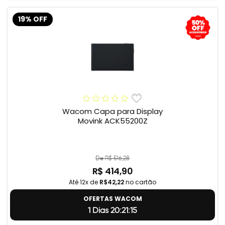
19% OFF
Wacom Capa para Display
Movink ACK55200Z
De R$ 516,28
R$ 414,90
Até 12x de
R$42,22
no cartão
OFERTAS WACOM
1 Dias 20:21:14