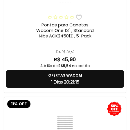
Pontas para Canetas
Wacom One 13" , Standard
Nibs ACK24501Z , 5-Pack
De R$ 56,62
R$ 45,90
Até 10x de
R$5,54
no cartão
OFERTAS WACOM
1 Dias 20:21:14
11% OFF