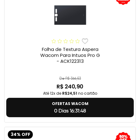
Folha de Textura Aspera
Wacom Para Intuos Pro G
- ACK122313
De R$ 366,53
R$ 240,90
Até 12x de
R$24,51
no cartão
OFERTAS WACOM
0 Dias 16:31:47
34% OFF