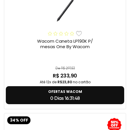
Wacom Caneta LP190K P/
mesas One By Wacom
De R$ 297,53
R$ 233,90
Até 12x de
R$23,80
no cartão
OFERTAS WACOM
0 Dias 16:31:47
34% OFF