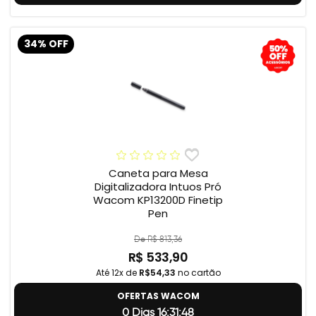
34% OFF
Caneta para Mesa
Digitalizadora Intuos Pró
Wacom KP13200D Finetip
Pen
De R$ 813,36
R$ 533,90
Até 12x de
R$54,33
no cartão
OFERTAS WACOM
0 Dias 16:31:47