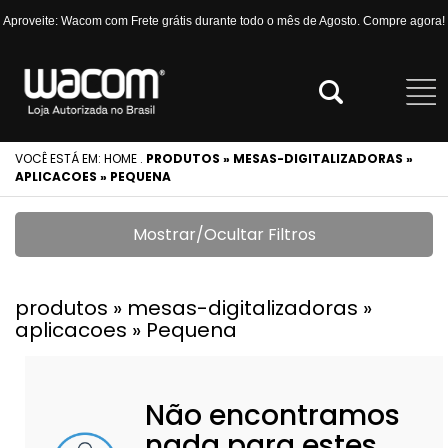
Aproveite: Wacom com Frete grátis durante todo o mês de Agosto. Compre agora!
VOCÊ ESTÁ EM:
HOME
.
PRODUTOS » MESAS-DIGITALIZADORAS »
APLICACOES » PEQUENA
Mostrar/Ocultar Filtros
produtos » mesas-digitalizadoras »
aplicacoes » Pequena
Não encontramos
nada para estes