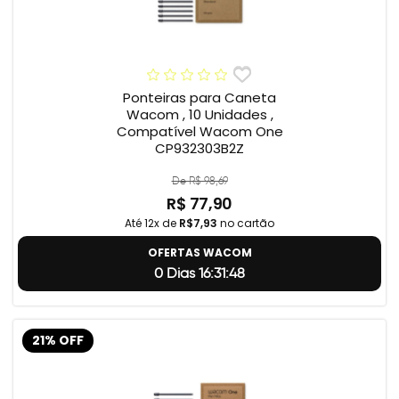
Ponteiras para Caneta
Wacom , 10 Unidades ,
Compatível Wacom One
CP932303B2Z
De R$ 98,69
R$ 77,90
Até 12x de
R$7,93
no cartão
OFERTAS WACOM
0 Dias 16:31:47
21% OFF