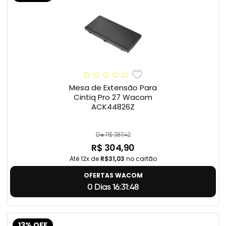
Mesa de Extensão Para
Cintiq Pro 27 Wacom
ACK44826Z
De R$ 387,42
R$ 304,90
Até 12x de
R$31,03
no cartão
OFERTAS WACOM
0 Dias 16:31:47
13% OFF