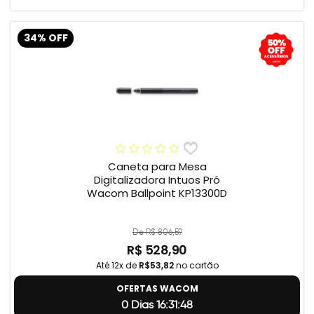
34% OFF
Caneta para Mesa
Digitalizadora Intuos Pró
Wacom Ballpoint KP13300D
De R$ 806,59
R$ 528,90
Até 12x de
R$53,82
no cartão
OFERTAS WACOM
0 Dias 16:31:47