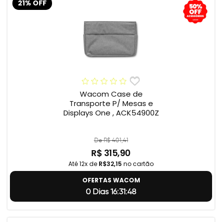
21% OFF
Wacom Case de
Transporte P/ Mesas e
Displays One , ACK54900Z
De R$ 401,41
R$ 315,90
Até 12x de
R$32,15
no cartão
OFERTAS WACOM
0 Dias 16:31:47