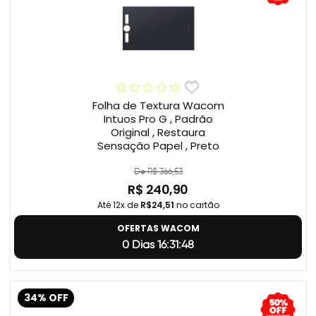
Folha de Textura Wacom
Intuos Pro G , Padrão
Original , Restaura
Sensação Papel , Preto
De R$ 366,53
R$ 240,90
Até 12x de
R$24,51
no cartão
OFERTAS WACOM
0 Dias 16:31:47
34% OFF