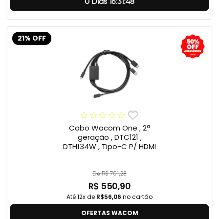
0 Dias 16:31:47
21% OFF
Cabo Wacom One , 2ª
geração , DTC121 ,
DTH134W , Tipo-C P/ HDMI
De R$ 701,28
R$ 550,90
Até 12x de
R$56,06
no cartão
OFERTAS WACOM