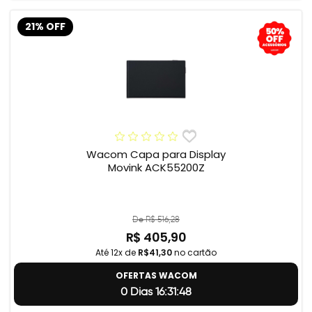
21% OFF
Wacom Capa para Display
Movink ACK55200Z
De R$ 516,28
R$ 405,90
Até 12x de
R$41,30
no cartão
OFERTAS WACOM
0 Dias 16:31:47