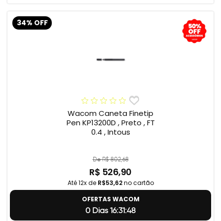
34% OFF
Wacom Caneta Finetip
Pen KP13200D , Preto , FT
0.4 , Intous
De R$ 802,68
R$ 526,90
Até 12x de
R$53,62
no cartão
OFERTAS WACOM
0 Dias 16:31:47