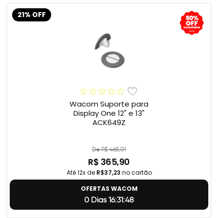
21% OFF
Wacom Suporte para
Display One 12" e 13"
ACK649Z
De R$ 465,01
R$ 365,90
Até 12x de
R$37,23
no cartão
OFERTAS WACOM
0 Dias 16:31:47