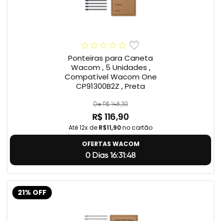
Ponteiras para Caneta
Wacom , 5 Unidades ,
Compatível Wacom One
CP91300B2Z , Preta
De R$ 148,30
R$ 116,90
Até 12x de
R$11,90
no cartão
OFERTAS WACOM
0 Dias 16:31:47
21% OFF