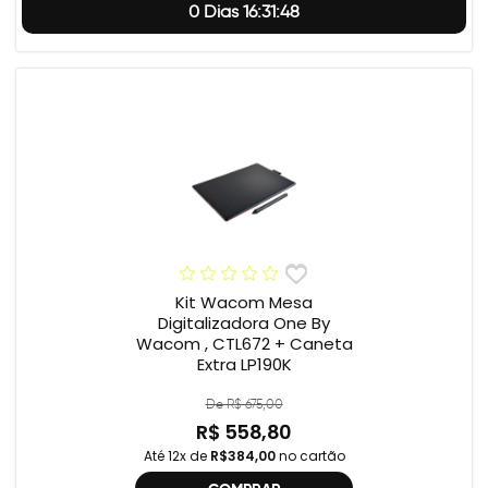
0 Dias 16:31:47
Kit Wacom Mesa
Digitalizadora One By
Wacom , CTL672 + Caneta
Extra LP190K
De R$ 675,00
R$ 558,80
Até 12x de
R$384,00
no cartão