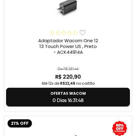
Adaptador Wacom One 12
13 Touch Power US , Preto
- ACK44914A
De R$ 281,46
R$ 220,90
Até 12x de
R$22,48
no cartão
OFERTAS WACOM
0 Dias 16:31:47
21% OFF