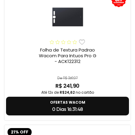
Folha de Textura Padrao
Wacom Para Intuos Pro G
- ACK122312
De R$ 369,07
R$ 241,90
Até 12x de
R$24,62
no cartão
OFERTAS WACOM
0 Dias 16:31:47
21% OFF