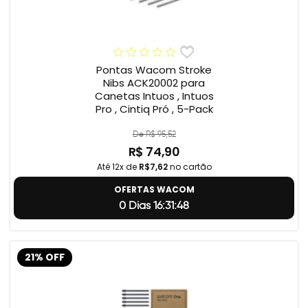
Pontas Wacom Stroke
Nibs ACK20002 para
Canetas Intuos , Intuos
Pro , Cintiq Pró , 5-Pack
De R$ 95,52
R$ 74,90
Até 12x de
R$7,62
no cartão
OFERTAS WACOM
0 Dias 16:31:47
21% OFF