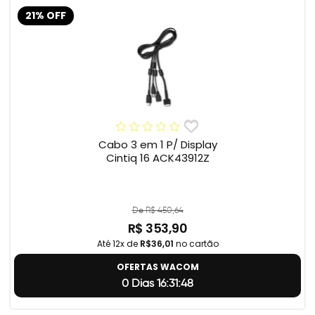
21% OFF
Cabo 3 em 1 P/ Display
Cintiq 16 ACK43912Z
De R$ 450,64
R$ 353,90
Até 12x de
R$36,01
no cartão
OFERTAS WACOM
0 Dias 16:31:47