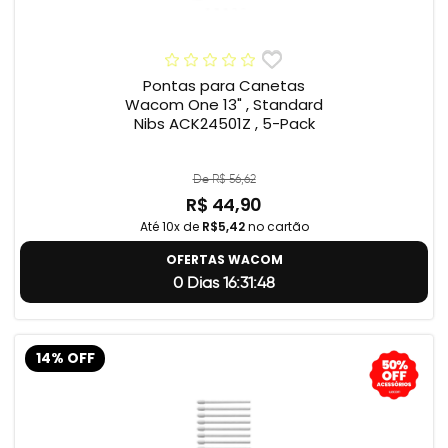
Pontas para Canetas
Wacom One 13" , Standard
Nibs ACK24501Z , 5-Pack
De R$ 56,62
R$ 44,90
Até 10x de
R$5,42
no cartão
OFERTAS WACOM
0 Dias 16:31:47
14% OFF