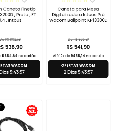
Caneta Finetip
Caneta para Mesa
3200D , Preto , FT
Digitalizadora Intuos Pró
0.4 , Intous
Wacom Ballpoint KP13300D
De R$ 802,68
De R$ 806,59
R$ 538,90
R$ 541,90
de
R$54,84
no cartão
Até 12x de
R$55,14
no cartão
ERTAS WACOM
OFERTAS WACOM
Dias 5:43:56
2 Dias 5:43:56
F