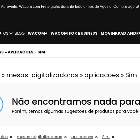
Aproveite: Wacom com Frete grátis durante todo o mês de Agosto. Compre agora!
UTOS
BLOG
WACOM+
WACOM FOR BUSINESS
MOVINKPAD ANDR
 » APLICACOES » SIM
 » mesas-digitalizadoras » aplicacoes » Sim
Não encontramos nada para e
Porém, temos algumas sugestões de produtos para você!
utos
mesas-digitalizadoras
aplicacoes
Sim