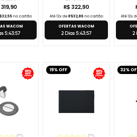
 319,90
R$ 322,90
$32,55
no cartão
Até 12x de
R$32,86
no cartão
Até 12x 
TAS WACOM
OFERTAS WACOM
OF
as 5:43:56
2 Dias 5:43:56
2 
19% OFF
32% OF