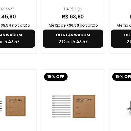
 R$ 56,62
De R$ 72,19
 45,90
R$ 63,90
R$5,54
no cartão
Até 12x de
R$6,50
no cartão
Até 12x 
TAS WACOM
OFERTAS WACOM
OF
as 5:43:56
2 Dias 5:43:56
2 
19% OFF
19% OF