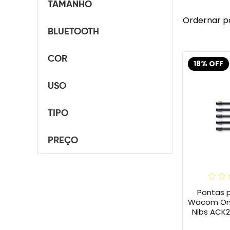
TAMANHO
Ordernar p
BLUETOOTH
COR
18% OFF
USO
TIPO
PREÇO
Pontas 
Wacom One 
Nibs ACK2