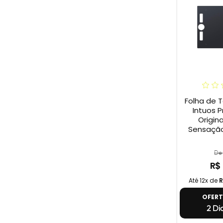
Folha de 
Intuos P
Origina
Sensação
De 
R$
Até 12x de
R
OFER
2 Di