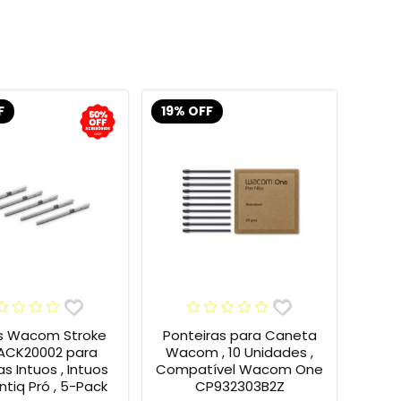
F
19% OFF
s Wacom Stroke
Ponteiras para Caneta
 ACK20002 para
Wacom , 10 Unidades ,
s Intuos , Intuos
Compatível Wacom One
intiq Pró , 5-Pack
CP932303B2Z