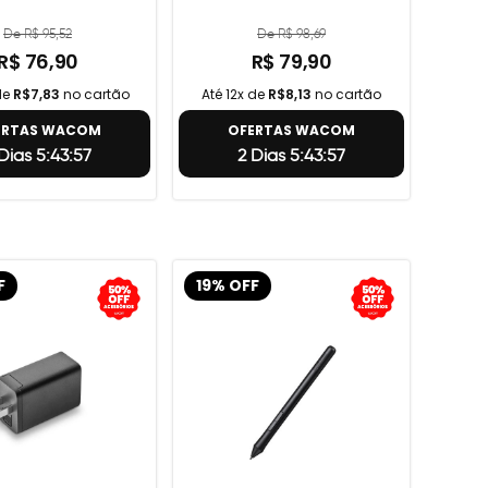
De R$ 95,52
De R$ 98,69
R$ 76,90
R$ 79,90
de
R$7,83
no cartão
Até 12x de
R$8,13
no cartão
ERTAS WACOM
OFERTAS WACOM
Dias 5:43:56
2 Dias 5:43:56
F
19% OFF