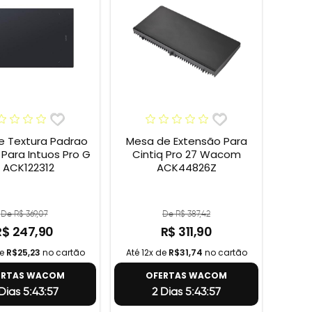
e Textura Padrao
Mesa de Extensão Para
ara Intuos Pro G
Cintiq Pro 27 Wacom
 ACK122312
ACK44826Z
De R$ 369,07
De R$ 387,42
R$ 247,90
R$ 311,90
de
R$25,23
no cartão
Até 12x de
R$31,74
no cartão
ERTAS WACOM
OFERTAS WACOM
Dias 5:43:56
2 Dias 5:43:56