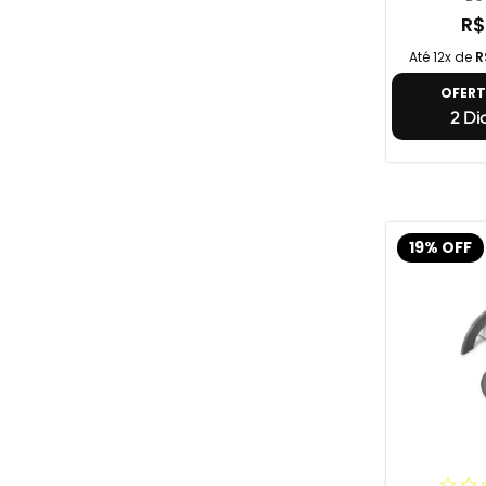
R$
Até 12x de
R
OFER
2 Di
19% OFF