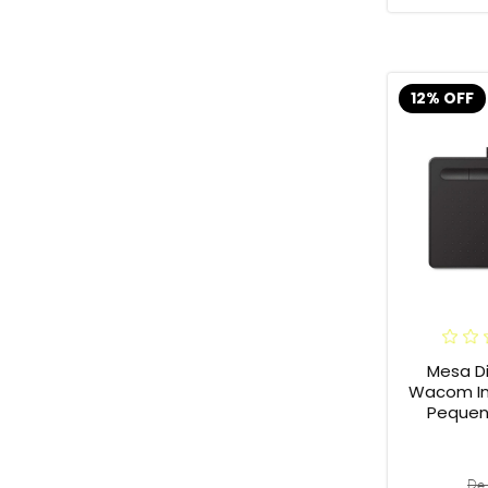
12% OFF
Mesa Di
Wacom In
Pequena
De 