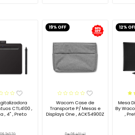
19% OFF
12% OF
gitalizadora
Wacom Case de
Mesa Di
tuos CTL4100 ,
Transporte P/ Mesas e
By Wacom
 , 4" , Preto
Displays One , ACK54900Z
, Pr
R$ 363,70
De R$ 401,41