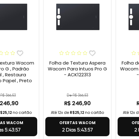
Textura Wacom
Folha de Textura Aspera
Folha d
ro G , Padrão
Wacom Para Intuos Pro G
Wacom P
l , Restaura
- ACK122313
-
 Papel , Preto
R$ 366,53
De R$ 366,53
 246,90
R$ 246,90
$25,12
no cartão
Até 12x de
R$25,12
no cartão
Até 12x 
TAS WACOM
OFERTAS WACOM
OF
as 5:43:56
2 Dias 5:43:56
2 