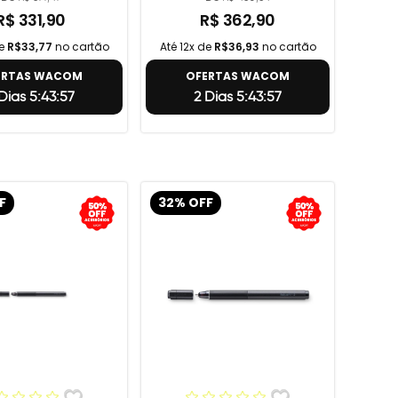
R$ 331,90
R$ 362,90
de
R$33,77
no cartão
Até 12x de
R$36,93
no cartão
ERTAS WACOM
OFERTAS WACOM
Dias 5:43:56
2 Dias 5:43:56
F
32% OFF