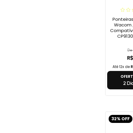
Ponteira
Wacom ,
Compatív
CP9130
De 
R$
Até 12x de
R
OFER
2 Di
32% OFF