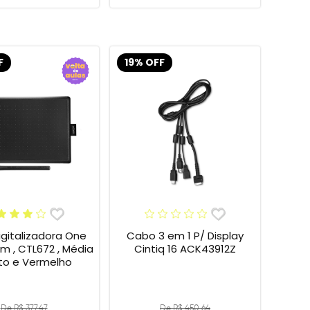
F
19% OFF
gitalizadora One
Cabo 3 em 1 P/ Display
 , CTL672 , Média
Cintiq 16 ACK43912Z
eto e Vermelho
De R$ 377,47
De R$ 450,64