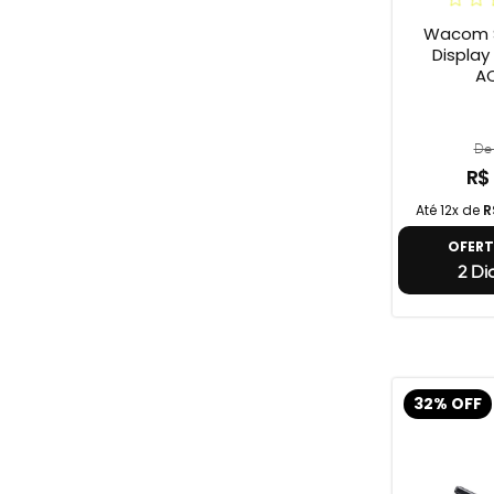
Wacom S
Display On
A
De 
R$
Até 12x de
R
OFER
2 Di
32% OFF