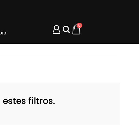
0
OID
stes filtros.