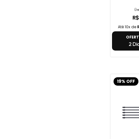
De
R$
Até 10x de
OFER
2 Di
19% OFF