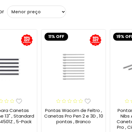
or
11% OFF
19% OF
para Canetas
Pontas Wacom de Feltro ,
Ponta
13" , Standard
Canetas Pro Pen 2 e 3D , 10
Nibs
4501Z , 5-Pack
pontas , Branco
Caneta
Pro , C