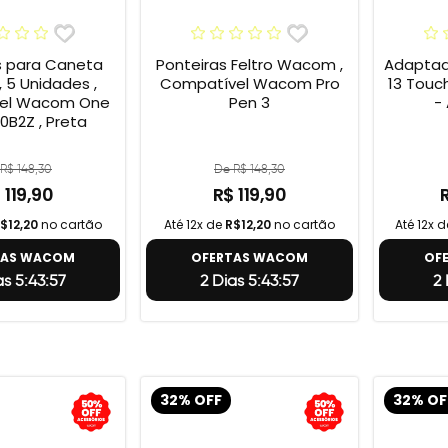
s para Caneta
Ponteiras Feltro Wacom ,
Adaptad
 5 Unidades ,
Compatível Wacom Pro
13 Touc
el Wacom One
Pen 3
-
0B2Z , Preta
R$ 148,30
De R$ 148,30
 119,90
R$ 119,90
$12,20
no cartão
Até 12x de
R$12,20
no cartão
Até 12x 
TAS WACOM
OFERTAS WACOM
OF
as 5:43:56
2 Dias 5:43:56
2 
32% OFF
32% OF