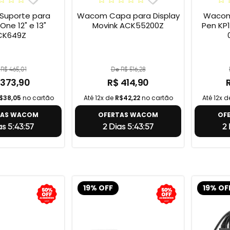
uporte para
Wacom Capa para Display
Wacom 
e 12" e 13"
Movink ACK55200Z
Pen KP1
CK649Z
R$ 465,01
De R$ 516,28
 373,90
R$ 414,90
$38,05
no cartão
Até 12x de
R$42,22
no cartão
Até 12x 
TAS WACOM
OFERTAS WACOM
OF
as 5:43:56
2 Dias 5:43:56
2 
19% OFF
19% OF