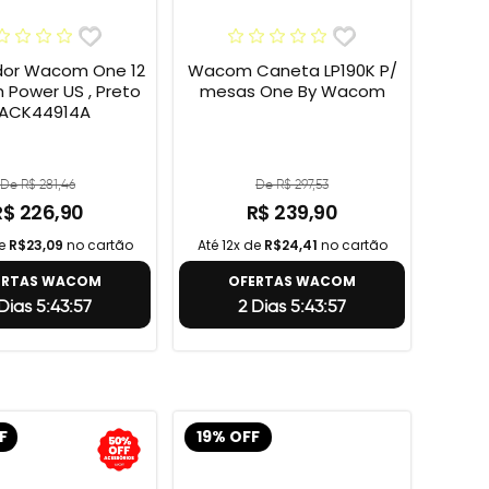
or Wacom One 12
Wacom Caneta LP190K P/
h Power US , Preto
mesas One By Wacom
 ACK44914A
De R$ 281,46
De R$ 297,53
R$ 226,90
R$ 239,90
de
R$23,09
no cartão
Até 12x de
R$24,41
no cartão
ERTAS WACOM
OFERTAS WACOM
Dias 5:43:56
2 Dias 5:43:56
F
19% OFF