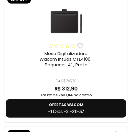
Mesa Digitalizadora
Wacom Intuos CTL4100 ,
Pequena , 4" , Preto
De R$ 363,70
R$ 312,90
Até 12x de
R$31,84
no cartão
OFERTAS WACOM
-1 Dias -2:-21:-38