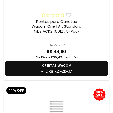
Pontas para Canetas
Wacom One 13" , Standard
Nibs ACK24501Z , 5-Pack
De R$ 56,62
R$ 44,90
Até 10x de
R$5,42
no cartão
OFERTAS WACOM
-1 Dias -2:-21:-38
14% OFF