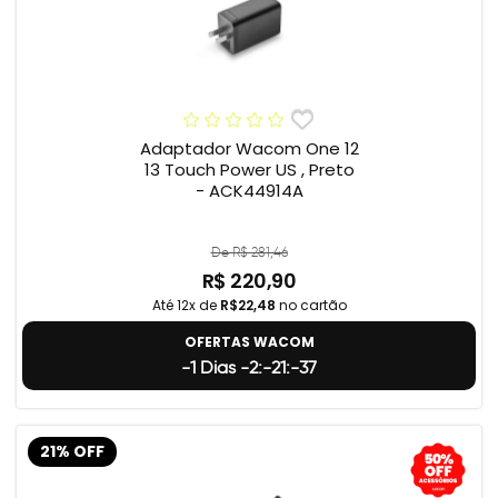
Adaptador Wacom One 12
13 Touch Power US , Preto
- ACK44914A
De R$ 281,46
R$ 220,90
Até 12x de
R$22,48
no cartão
OFERTAS WACOM
-1 Dias -2:-21:-38
21% OFF