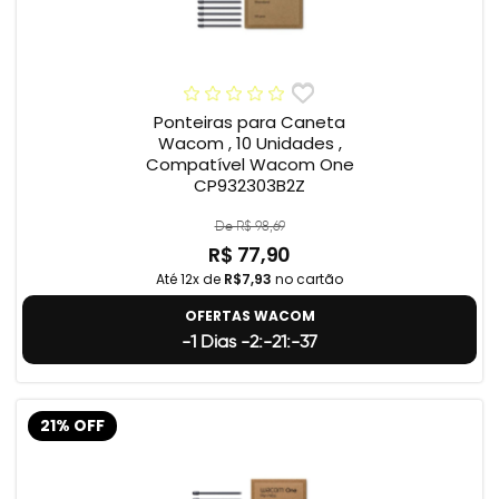
Ponteiras para Caneta
Wacom , 10 Unidades ,
Compatível Wacom One
CP932303B2Z
De R$ 98,69
R$ 77,90
Até 12x de
R$7,93
no cartão
OFERTAS WACOM
-1 Dias -2:-21:-38
21% OFF