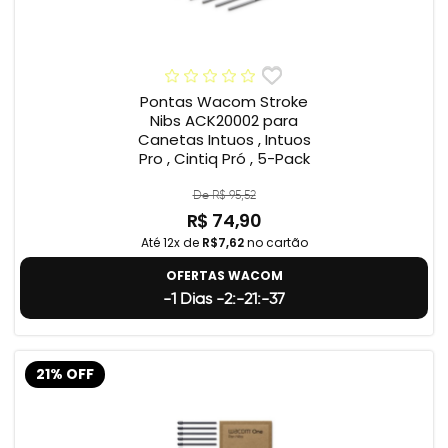
Pontas Wacom Stroke
Nibs ACK20002 para
Canetas Intuos , Intuos
Pro , Cintiq Pró , 5-Pack
De R$ 95,52
R$ 74,90
Até 12x de
R$7,62
no cartão
OFERTAS WACOM
-1 Dias -2:-21:-38
21% OFF