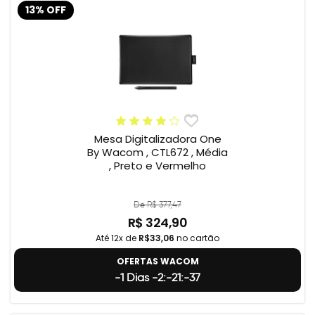
13% OFF
Mesa Digitalizadora One
By Wacom , CTL672 , Média
, Preto e Vermelho
De R$ 377,47
R$ 324,90
Até 12x de
R$33,06
no cartão
OFERTAS WACOM
-1 Dias -2:-21:-38