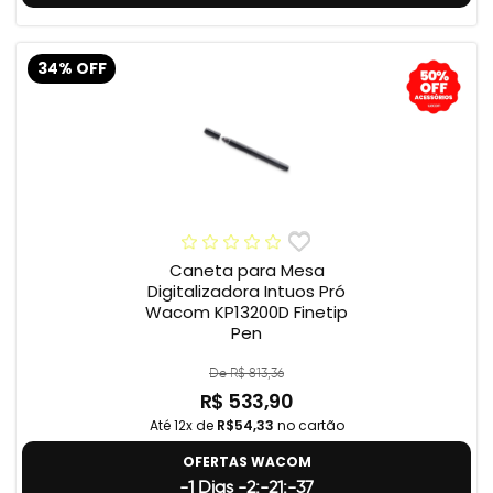
34% OFF
Caneta para Mesa
Digitalizadora Intuos Pró
Wacom KP13200D Finetip
Pen
De R$ 813,36
R$ 533,90
Até 12x de
R$54,33
no cartão
OFERTAS WACOM
-1 Dias -2:-21:-38