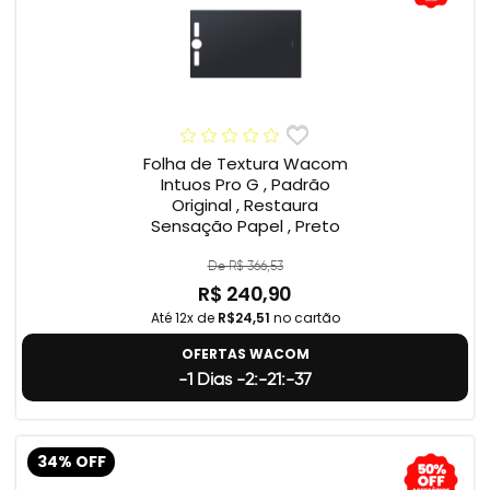
Folha de Textura Wacom
Intuos Pro G , Padrão
Original , Restaura
Sensação Papel , Preto
De R$ 366,53
R$ 240,90
Até 12x de
R$24,51
no cartão
OFERTAS WACOM
-1 Dias -2:-21:-38
34% OFF