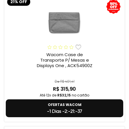
21% OFF
Wacom Case de
Transporte P/ Mesas e
Displays One , ACK54900Z
De R$ 401,41
R$ 315,90
Até 12x de
R$32,15
no cartão
OFERTAS WACOM
-1 Dias -2:-21:-38