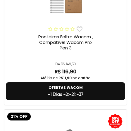
Ponteiras Feltro Wacom ,
Compatível Wacom Pro
Pen 3
De R$ 148,30
R$ 116,90
Até 12x de
R$11,90
no cartão
OFERTAS WACOM
-1 Dias -2:-21:-38
21% OFF