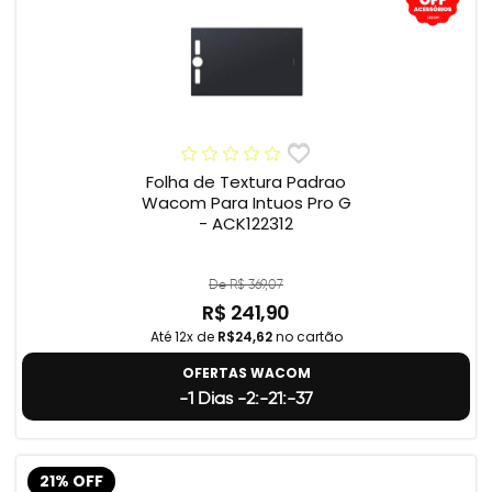
Folha de Textura Padrao
Wacom Para Intuos Pro G
- ACK122312
De R$ 369,07
R$ 241,90
Até 12x de
R$24,62
no cartão
OFERTAS WACOM
-1 Dias -2:-21:-38
21% OFF