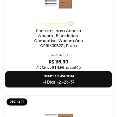
Ponteiras para Caneta
Wacom , 5 Unidades ,
Compatível Wacom One
CP91300B2Z , Preta
De R$ 148,30
R$ 116,90
Até 12x de
R$11,90
no cartão
OFERTAS WACOM
-1 Dias -2:-21:-38
21% OFF