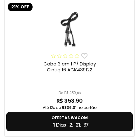
21% OFF
Cabo 3 em 1 P/ Display
Cintiq 16 ACK43912Z
De R$ 450,64
R$ 353,90
Até 12x de
R$36,01
no cartão
OFERTAS WACOM
-1 Dias -2:-21:-38