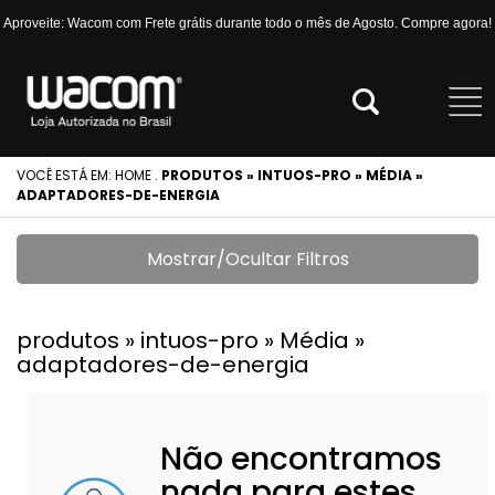
Aproveite: Wacom com Frete grátis durante todo o mês de Agosto. Compre agora!
VOCÊ ESTÁ EM:
HOME
.
PRODUTOS » INTUOS-PRO » MÉDIA »
ADAPTADORES-DE-ENERGIA
Mostrar/Ocultar Filtros
produtos » intuos-pro » Média »
adaptadores-de-energia
Não encontramos
nada para estes