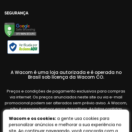
SEGURANÇA
A Wacom é uma loja autorizada e é operada no
Brasil sob licença da Wacom CO.
Preços e condições de pagamento exclusivos para compras
via internet. Os preços anunciados neste site ou via e-mail
promocional podem ser alterados sem prévio aviso. A Wacom,
não é responsável por erros descritivos. As fotos contidas
nesta página são meramente ilustrativas do produto e podem
Wacom e os cookies:
a gente usa cookies para
variar de acordo com o fornecedor/lote do fabricante. Ofertas
personalizar anúncios e melhorar a sua experiência no
válidas até o término de nossos estoques. Vendas sujeitas à
site. Ao continuar navegando, você concorda com a