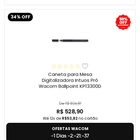
34% OFF
Caneta para Mesa
Digitalizadora Intuos Pró
Wacom Ballpoint KP13300D
De R$ 806,59
R$ 528,90
Até 12x de
R$53,82
no cartão
OFERTAS WACOM
-1 Dias -2:-21:-38