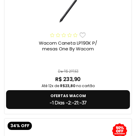
Wacom Caneta LP190K P/
mesas One By Wacom
De R$ 297,53
R$ 233,90
Até 12x de
R$23,80
no cartão
OFERTAS WACOM
-1 Dias -2:-21:-38
34% OFF