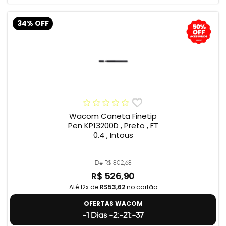
34% OFF
Wacom Caneta Finetip
Pen KP13200D , Preto , FT
0.4 , Intous
De R$ 802,68
R$ 526,90
Até 12x de
R$53,62
no cartão
OFERTAS WACOM
-1 Dias -2:-21:-38