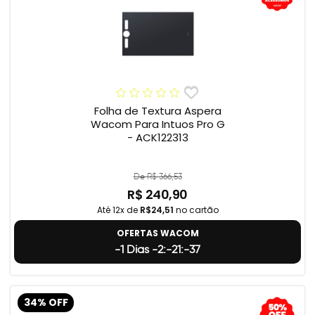
Folha de Textura Aspera
Wacom Para Intuos Pro G
- ACK122313
De R$ 366,53
R$ 240,90
Até 12x de
R$24,51
no cartão
OFERTAS WACOM
-1 Dias -2:-21:-38
34% OFF