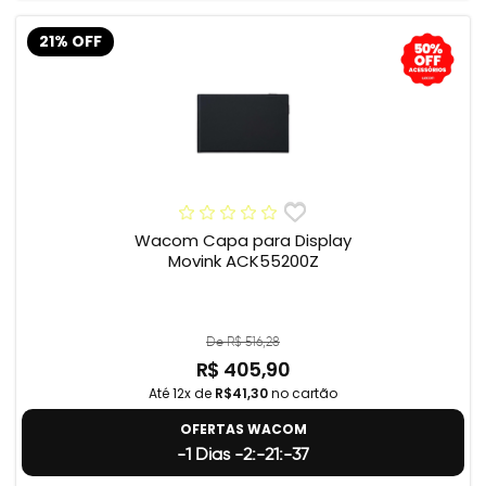
21% OFF
Wacom Capa para Display
Movink ACK55200Z
De R$ 516,28
R$ 405,90
Até 12x de
R$41,30
no cartão
OFERTAS WACOM
-1 Dias -2:-21:-38