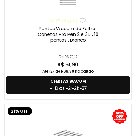
Pontas Wacom de Feltro ,
Canetas Pro Pen 2 e 3D , 10
pontas , Branco
De R$ 72,19
R$ 61,90
Até 12x de
R$6,30
no cartão
OFERTAS WACOM
-1 Dias -2:-21:-38
21% OFF