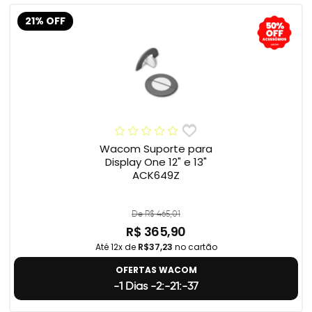
21% OFF
Wacom Suporte para
Display One 12" e 13"
ACK649Z
De R$ 465,01
R$ 365,90
Até 12x de
R$37,23
no cartão
OFERTAS WACOM
-1 Dias -2:-21:-38