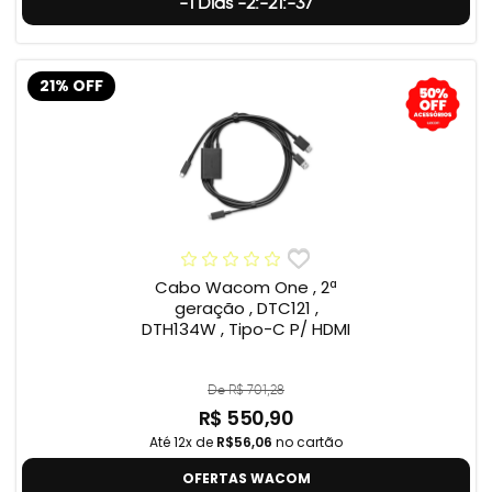
-1 Dias -2:-21:-38
21% OFF
Cabo Wacom One , 2ª
geração , DTC121 ,
DTH134W , Tipo-C P/ HDMI
De R$ 701,28
R$ 550,90
Até 12x de
R$56,06
no cartão
OFERTAS WACOM