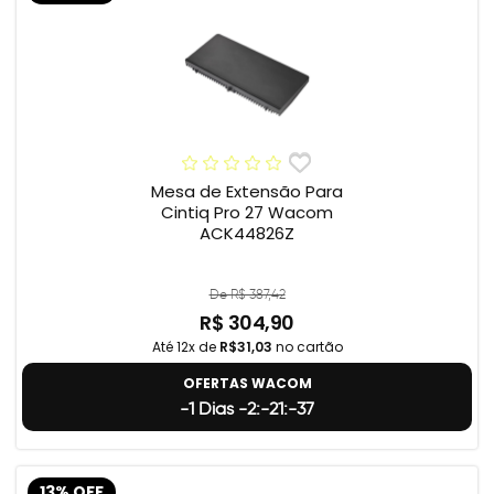
Mesa de Extensão Para
Cintiq Pro 27 Wacom
ACK44826Z
De R$ 387,42
R$ 304,90
Até 12x de
R$31,03
no cartão
OFERTAS WACOM
-1 Dias -2:-21:-38
13% OFF