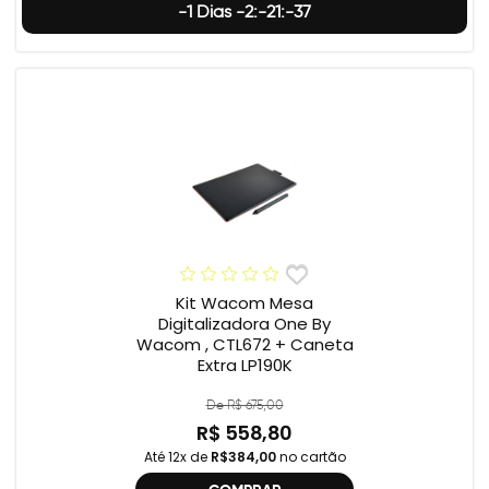
-1 Dias -2:-21:-38
Kit Wacom Mesa
Digitalizadora One By
Wacom , CTL672 + Caneta
Extra LP190K
De R$ 675,00
R$ 558,80
Até 12x de
R$384,00
no cartão