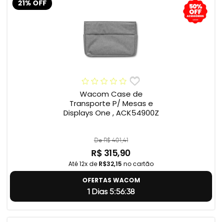
21% OFF
Wacom Case de
Transporte P/ Mesas e
Displays One , ACK54900Z
De R$ 401,41
R$ 315,90
Até 12x de
R$32,15
no cartão
OFERTAS WACOM
1 Dias 5:56:37