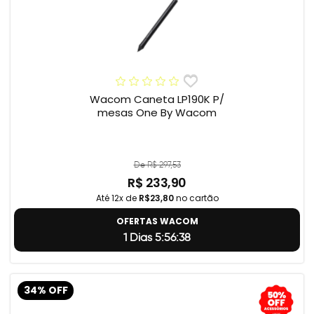
Wacom Caneta LP190K P/
mesas One By Wacom
De R$ 297,53
R$ 233,90
Até 12x de
R$23,80
no cartão
OFERTAS WACOM
1 Dias 5:56:37
34% OFF