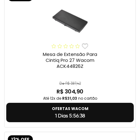
Mesa de Extensão Para
Cintiq Pro 27 Wacom
ACK44826Z
De R$ 387,42
R$ 304,90
Até 12x de
R$31,03
no cartão
OFERTAS WACOM
1 Dias 5:56:37
13% OFF