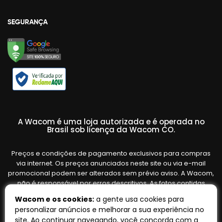
SEGURANÇA
A Wacom é uma loja autorizada e é operada no
Brasil sob licença da Wacom CO.
Preços e condições de pagamento exclusivos para compras
via internet. Os preços anunciados neste site ou via e-mail
promocional podem ser alterados sem prévio aviso. A Wacom,
não é responsável por erros descritivos. As fotos contidas
nesta página são meramente ilustrativas do produto e podem
Wacom e os cookies:
a gente usa cookies para
variar de acordo com o fornecedor/lote do fabricante. Ofertas
personalizar anúncios e melhorar a sua experiência no
válidas até o término de nossos estoques. Vendas sujeitas à
site. Ao continuar navegando, você concorda com a