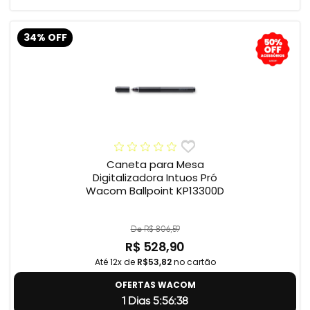
34% OFF
Caneta para Mesa
Digitalizadora Intuos Pró
Wacom Ballpoint KP13300D
De R$ 806,59
R$ 528,90
Até 12x de
R$53,82
no cartão
OFERTAS WACOM
1 Dias 5:56:37