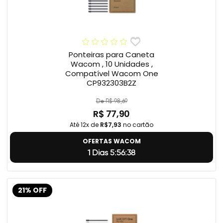
Ponteiras para Caneta
Wacom , 10 Unidades ,
Compatível Wacom One
CP932303B2Z
De R$ 98,69
R$ 77,90
Até 12x de
R$7,93
no cartão
OFERTAS WACOM
1 Dias 5:56:37
21% OFF