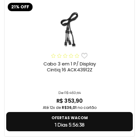
21% OFF
Cabo 3 em 1 P/ Display
Cintiq 16 ACK43912Z
De R$ 450,64
R$ 353,90
Até 12x de
R$36,01
no cartão
OFERTAS WACOM
1 Dias 5:56:37