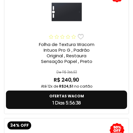
Folha de Textura Wacom
Intuos Pro G , Padrão
Original , Restaura
Sensação Papel , Preto
De R$ 366,53
R$ 240,90
Até 12x de
R$24,51
no cartão
OFERTAS WACOM
1 Dias 5:56:37
34% OFF