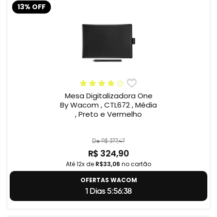
13% OFF
Mesa Digitalizadora One
By Wacom , CTL672 , Média
, Preto e Vermelho
De R$ 377,47
R$ 324,90
Até 12x de
R$33,06
no cartão
OFERTAS WACOM
1 Dias 5:56:37