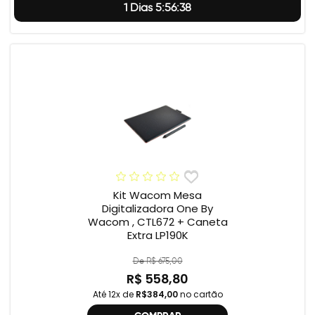
1 Dias 5:56:37
Kit Wacom Mesa
Digitalizadora One By
Wacom , CTL672 + Caneta
Extra LP190K
De R$ 675,00
R$ 558,80
Até 12x de
R$384,00
no cartão