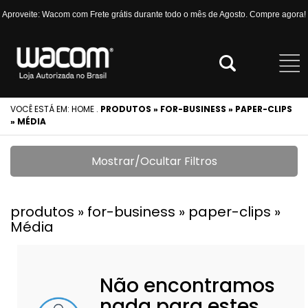
Aproveite: Wacom com Frete grátis durante todo o mês de Agosto. Compre agora!
VOCÊ ESTÁ EM:
HOME
.
PRODUTOS » FOR-BUSINESS » PAPER-CLIPS
» MÉDIA
Mostrar/Ocultar Filtros
produtos » for-business » paper-clips »
Média
Não encontramos
nada para estes