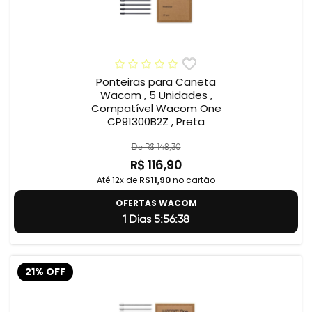
Ponteiras para Caneta
Wacom , 5 Unidades ,
Compatível Wacom One
CP91300B2Z , Preta
De R$ 148,30
R$ 116,90
Até 12x de
R$11,90
no cartão
OFERTAS WACOM
1 Dias 5:56:37
21% OFF