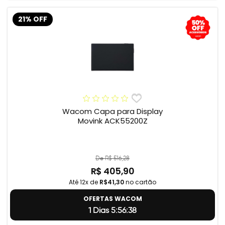
21% OFF
Wacom Capa para Display
Movink ACK55200Z
De R$ 516,28
R$ 405,90
Até 12x de
R$41,30
no cartão
OFERTAS WACOM
1 Dias 5:56:37