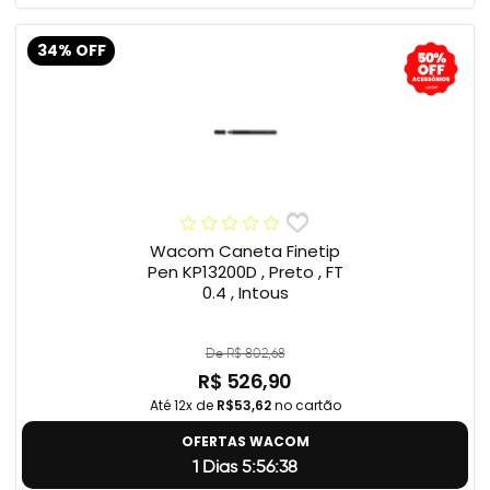
34% OFF
Wacom Caneta Finetip
Pen KP13200D , Preto , FT
0.4 , Intous
De R$ 802,68
R$ 526,90
Até 12x de
R$53,62
no cartão
OFERTAS WACOM
1 Dias 5:56:37