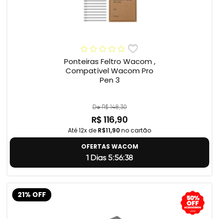
Ponteiras Feltro Wacom ,
Compatível Wacom Pro
Pen 3
De R$ 148,30
R$ 116,90
Até 12x de
R$11,90
no cartão
OFERTAS WACOM
1 Dias 5:56:37
21% OFF