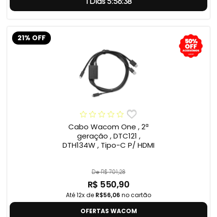
1 Dias 5:56:37
21% OFF
Cabo Wacom One , 2ª
geração , DTC121 ,
DTH134W , Tipo-C P/ HDMI
De R$ 701,28
R$ 550,90
Até 12x de
R$56,06
no cartão
OFERTAS WACOM