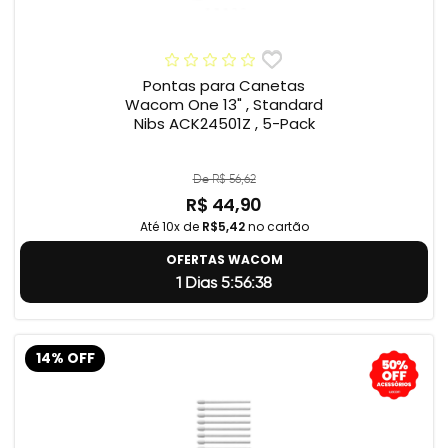
Pontas para Canetas
Wacom One 13" , Standard
Nibs ACK24501Z , 5-Pack
De R$ 56,62
R$ 44,90
Até 10x de
R$5,42
no cartão
OFERTAS WACOM
1 Dias 5:56:37
14% OFF