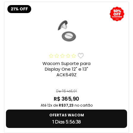
21% OFF
Wacom Suporte para
Display One 12" e 13"
ACK649Z
De R$ 465,01
R$ 365,90
Até 12x de
R$37,23
no cartão
OFERTAS WACOM
1 Dias 5:56:37