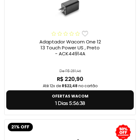
Adaptador Wacom One 12
13 Touch Power US , Preto
- ACK44914A
De R$ 281,46
R$ 220,90
Até 12x de
R$22,48
no cartão
OFERTAS WACOM
1 Dias 5:56:37
21% OFF