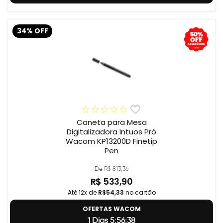
34% OFF
Caneta para Mesa
Digitalizadora Intuos Pró
Wacom KP13200D Finetip
Pen
De R$ 813,36
R$ 533,90
Até 12x de
R$54,33
no cartão
OFERTAS WACOM
1 Dias 5:56:37