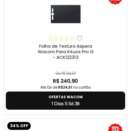
Folha de Textura Aspera
Wacom Para Intuos Pro G
- ACK122313
De R$ 366,53
R$ 240,90
Até 12x de
R$24,51
no cartão
OFERTAS WACOM
1 Dias 5:56:37
34% OFF