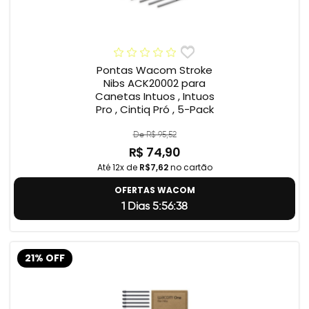
Pontas Wacom Stroke
Nibs ACK20002 para
Canetas Intuos , Intuos
Pro , Cintiq Pró , 5-Pack
De R$ 95,52
R$ 74,90
Até 12x de
R$7,62
no cartão
OFERTAS WACOM
1 Dias 5:56:37
21% OFF