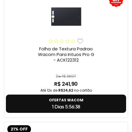
Folha de Textura Padrao
Wacom Para Intuos Pro G
- ACK122312
De R$ 369,07
R$ 241,90
Até 12x de
R$24,62
no cartão
OFERTAS WACOM
1 Dias 5:56:37
21% OFF