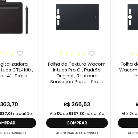
gitalizadora
Folha de Textura Wacom
Folha d
tuos CTL4100 ,
Intuos Pro G , Padrão
Wacom P
 , 4" , Preto
Original , Restaura
-
Sensação Papel , Preto
 363,70
R$ 366,53
$37,01
no cartão
Até 12x de
R$37,30
no cartão
Até 12x 
OMPRAR
COMPRAR
AR AO CARRINHO
ADICIONAR AO CARRINHO
ADICI