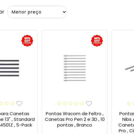
or
para Canetas
Pontas Wacom de Feltro ,
Ponta
13" , Standard
Canetas Pro Pen 2 e 3D , 10
Nibs
4501Z , 5-Pack
pontas , Branco
Caneta
Pro , C