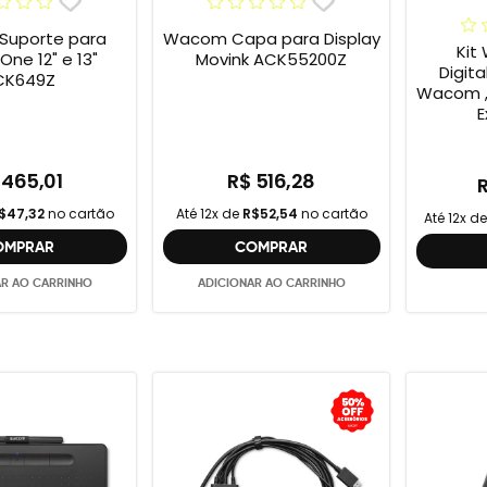
uporte para
Wacom Capa para Display
Kit
e 12" e 13"
Movink ACK55200Z
Digit
CK649Z
Wacom ,
E
 465,01
R$ 516,28
$47,32
no cartão
Até 12x de
R$52,54
no cartão
Até 12x d
OMPRAR
COMPRAR
AR AO CARRINHO
ADICIONAR AO CARRINHO