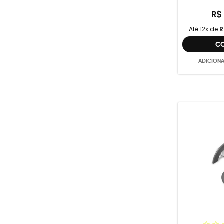
R$
Até 12x de
R
C
ADICION