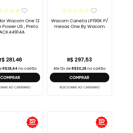
or Wacom One 12
Wacom Caneta LP190K P/
h Power US , Preto
mesas One By Wacom
 ACK44914A
R$ 281,46
R$ 297,53
de
R$28,64
no cartão
Até 12x de
R$30,28
no cartão
COMPRAR
COMPRAR
ONAR AO CARRINHO
ADICIONAR AO CARRINHO