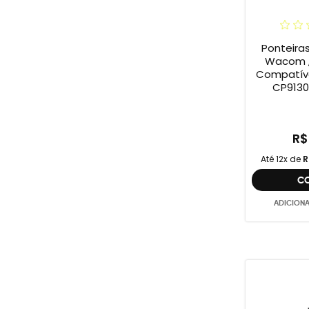
Ponteira
Wacom ,
Compatív
CP9130
R$
Até 12x de
R
C
ADICION