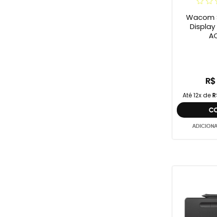
Wacom S
Display On
A
R$
Até 12x de
R
C
ADICION