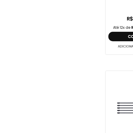
R$
Até 12x de
C
ADICION