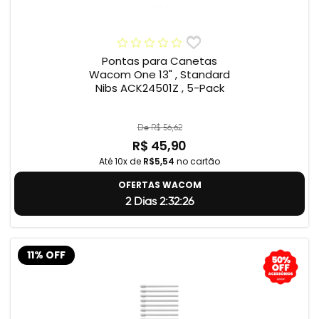
Pontas para Canetas
Wacom One 13" , Standard
Nibs ACK24501Z , 5-Pack
De R$ 56,62
R$ 45,90
Até 10x de
R$5,54
no cartão
OFERTAS WACOM
2 Dias 2:32:25
11% OFF