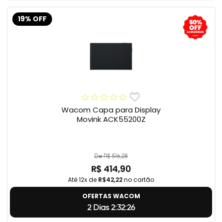
19% OFF
Wacom Capa para Display
Movink ACK55200Z
De R$ 516,28
R$ 414,90
Até 12x de
R$42,22
no cartão
OFERTAS WACOM
2 Dias 2:32:25