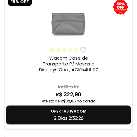
19% OFF
Wacom Case de
Transporte P/ Mesas e
Displays One , ACK54900Z
De R$ 401,41
R$ 322,90
Até 12x de
R$32,86
no cartão
OFERTAS WACOM
2 Dias 2:32:25