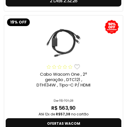
2 Dias 2:32:25
19% OFF
Cabo Wacom One , 2ª
geração , DTC121 ,
DTH134W , Tipo-C P/ HDMI
De R$ 701,28
R$ 563,90
Até 12x de
R$57,38
no cartão
OFERTAS WACOM