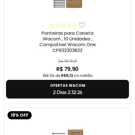
Ponteiras para Caneta
Wacom , 10 Unidades ,
Compatível Wacom One
CP932303B2Z
De R$ 98,69
R$ 79,90
Até 12x de
R$8,13
no cartão
OFERTAS WACOM
2 Dias 2:32:25
19% OFF