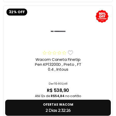
32% OFF
Wacom Caneta Finetip
Pen KP13200D , Preto , FT
0.4 , Intous
De R$ 802,68
R$ 538,90
Até 12x de
R$54,84
no cartão
OFERTAS WACOM
2 Dias 2:32:25