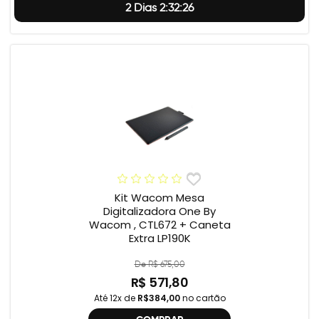
2 Dias 2:32:25
Kit Wacom Mesa
Digitalizadora One By
Wacom , CTL672 + Caneta
Extra LP190K
De R$ 675,00
R$ 571,80
Até 12x de
R$384,00
no cartão