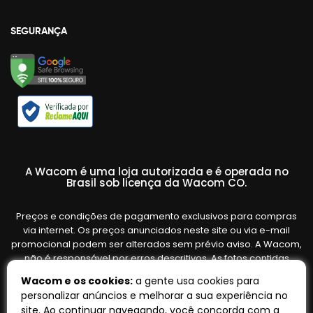
SEGURANÇA
A Wacom é uma loja autorizada e é operada no
Brasil sob licença da Wacom CO.
Preços e condições de pagamento exclusivos para compras
via internet. Os preços anunciados neste site ou via e-mail
promocional podem ser alterados sem prévio aviso. A Wacom,
não é responsável por erros descritivos. As fotos contidas
nesta página são meramente ilustrativas do produto e podem
Wacom e os cookies:
a gente usa cookies para
variar de acordo com o fornecedor/lote do fabricante. Ofertas
personalizar anúncios e melhorar a sua experiência no
válidas até o término de nossos estoques. Vendas sujeitas à
site. Ao continuar navegando, você concorda com a