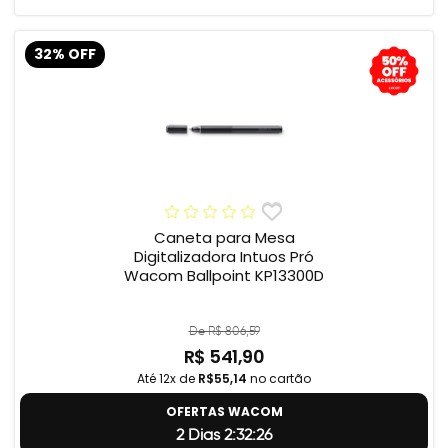
32% OFF
Caneta para Mesa
Digitalizadora Intuos Pró
Wacom Ballpoint KP13300D
De R$ 806,59
R$ 541,90
Até 12x de
R$55,14
no cartão
OFERTAS WACOM
2 Dias 2:32:25