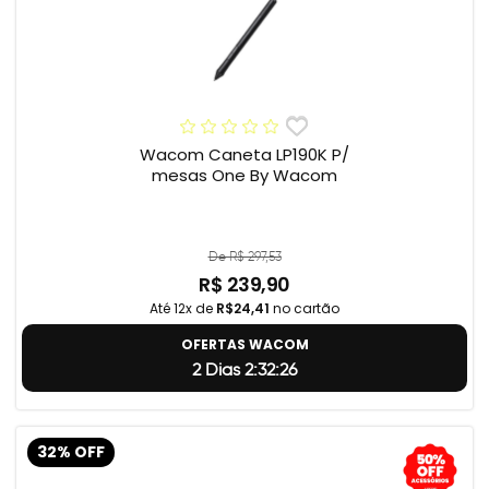
Wacom Caneta LP190K P/
mesas One By Wacom
De R$ 297,53
R$ 239,90
Até 12x de
R$24,41
no cartão
OFERTAS WACOM
2 Dias 2:32:25
32% OFF