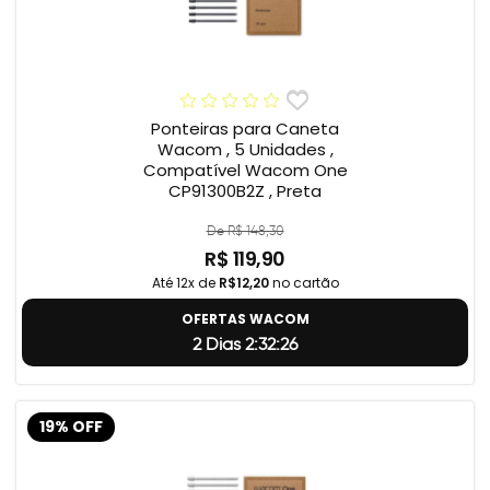
Ponteiras para Caneta
Wacom , 5 Unidades ,
Compatível Wacom One
CP91300B2Z , Preta
De R$ 148,30
R$ 119,90
Até 12x de
R$12,20
no cartão
OFERTAS WACOM
2 Dias 2:32:25
19% OFF