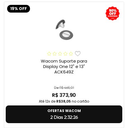
19% OFF
Wacom Suporte para
Display One 12" e 13"
ACK649Z
De R$ 465,01
R$ 373,90
Até 12x de
R$38,05
no cartão
OFERTAS WACOM
2 Dias 2:32:25