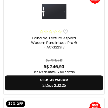
Folha de Textura Aspera
Wacom Para Intuos Pro G
- ACK122313
De R$ 366,53
R$ 246,90
Até 12x de
R$25,12
no cartão
OFERTAS WACOM
2 Dias 2:32:25
32% OFF