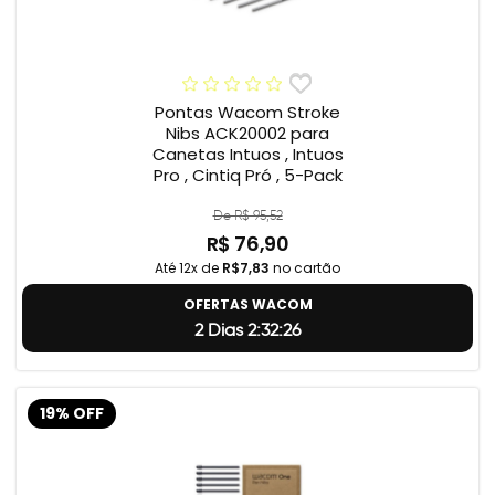
Pontas Wacom Stroke
Nibs ACK20002 para
Canetas Intuos , Intuos
Pro , Cintiq Pró , 5-Pack
De R$ 95,52
R$ 76,90
Até 12x de
R$7,83
no cartão
OFERTAS WACOM
2 Dias 2:32:25
19% OFF