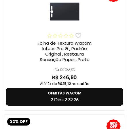
Folha de Textura Wacom
Intuos Pro G , Padrão
Original , Restaura
Sensação Papel , Preto
De R$ 366,53
R$ 246,90
Até 12x de
R$25,12
no cartão
OFERTAS WACOM
2 Dias 2:32:25
32% OFF