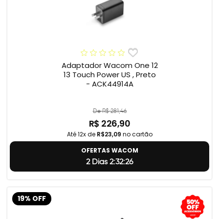
Adaptador Wacom One 12
13 Touch Power US , Preto
- ACK44914A
De R$ 281,46
R$ 226,90
Até 12x de
R$23,09
no cartão
OFERTAS WACOM
2 Dias 2:32:25
19% OFF