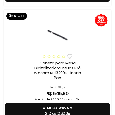
32% OFF
Caneta para Mesa
Digitalizadora Intuos Pró
Wacom KP13200D Finetip
Pen
De R$ 813,36
R$ 545,90
Até 12x de
R$55,55
no cartão
OFERTAS WACOM
2 Dias 2:32:25