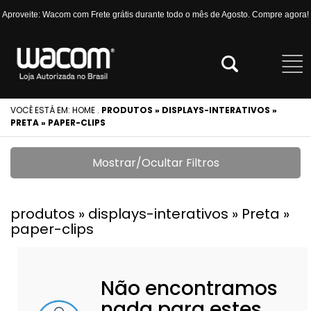
Aproveite: Wacom com Frete grátis durante todo o mês de Agosto. Compre agora!
VOCÊ ESTÁ EM:
HOME
.
PRODUTOS » DISPLAYS-INTERATIVOS »
PRETA » PAPER-CLIPS
Mostrar/Ocultar Filtros
produtos » displays-interativos » Preta »
paper-clips
Não encontramos
nada para estes