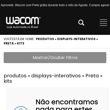
Aproveite: Wacom com Frete grátis durante todo o mês de Agosto. Compre agora!
VOCÊ ESTÁ EM:
HOME
.
PRODUTOS » DISPLAYS-INTERATIVOS »
PRETA » KITS
Mostrar/Ocultar Filtros
produtos » displays-interativos » Preta »
kits
Não encontramos
nada para estes