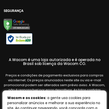
SEGURANÇA
A Wacom é uma loja autorizada e é operada no
Brasil sob licença da Wacom CO.
Preços e condições de pagamento exclusivos para compras
via internet. Os preços anunciados neste site ou via e-mail
promocional podem ser alterados sem prévio aviso. A Wacom,
não é responsável por erros descritivos. As fotos contidas
nesta página são meramente ilustrativas do produto e podem
Wacom e os cookies:
a gente usa cookies para
variar de acordo com o fornecedor/lote do fabricante. Ofertas
personalizar anúncios e melhorar a sua experiência no
válidas até o término de nossos estoques. Vendas sujeitas à
site. Ao continuar navegando, você concorda com a