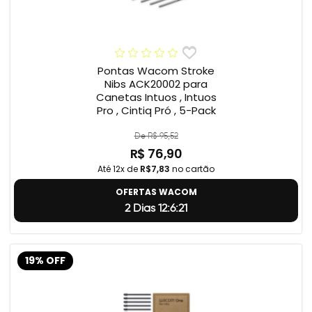
Pontas Wacom Stroke
Nibs ACK20002 para
Canetas Intuos , Intuos
Pro , Cintiq Pró , 5-Pack
De R$ 95,52
R$ 76,90
Até 12x de
R$7,83
no cartão
OFERTAS WACOM
2 Dias 12:6:20
19% OFF