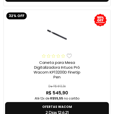
32% OFF
Caneta para Mesa
Digitalizadora Intuos Pró
Wacom KP13200D Finetip
Pen
De R$ 813,36
R$ 545,90
Até 12x de
R$55,55
no cartão
OFERTAS WACOM
2 Dias 12:6:20