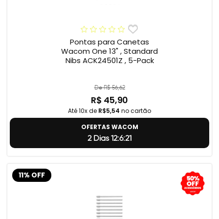
Pontas para Canetas
Wacom One 13" , Standard
Nibs ACK24501Z , 5-Pack
De R$ 56,62
R$ 45,90
Até 10x de
R$5,54
no cartão
OFERTAS WACOM
2 Dias 12:6:20
11% OFF