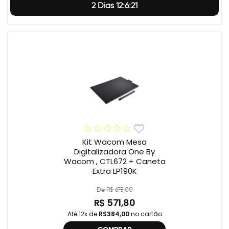
2 Dias 12:6:20
Kit Wacom Mesa
Digitalizadora One By
Wacom , CTL672 + Caneta
Extra LP190K
De R$ 675,00
R$ 571,80
Até 12x de
R$384,00
no cartão