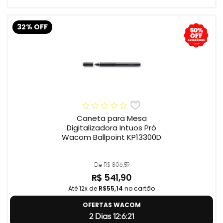
32% OFF
Caneta para Mesa
Digitalizadora Intuos Pró
Wacom Ballpoint KP13300D
De R$ 806,59
R$ 541,90
Até 12x de
R$55,14
no cartão
OFERTAS WACOM
2 Dias 12:6:20