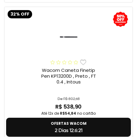
32% OFF
Wacom Caneta Finetip
Pen KP13200D , Preto , FT
0.4 , Intous
De R$ 802,68
R$ 538,90
Até 12x de
R$54,84
no cartão
OFERTAS WACOM
2 Dias 12:6:20