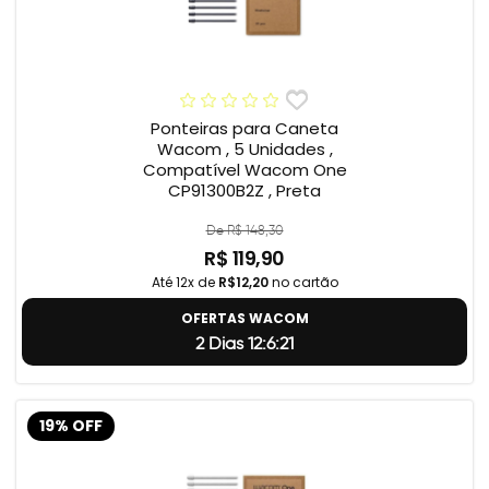
Ponteiras para Caneta
Wacom , 5 Unidades ,
Compatível Wacom One
CP91300B2Z , Preta
De R$ 148,30
R$ 119,90
Até 12x de
R$12,20
no cartão
OFERTAS WACOM
2 Dias 12:6:20
19% OFF