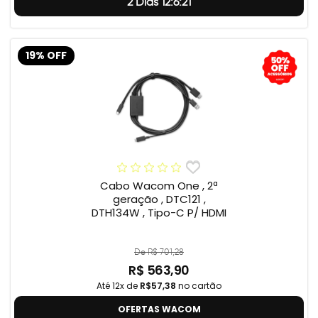
2 Dias 12:6:20
19% OFF
Cabo Wacom One , 2ª
geração , DTC121 ,
DTH134W , Tipo-C P/ HDMI
De R$ 701,28
R$ 563,90
Até 12x de
R$57,38
no cartão
OFERTAS WACOM