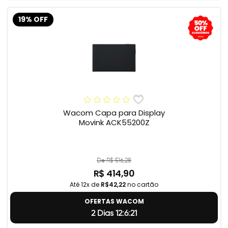
19% OFF
Wacom Capa para Display
Movink ACK55200Z
De R$ 516,28
R$ 414,90
Até 12x de
R$42,22
no cartão
OFERTAS WACOM
2 Dias 12:6:20