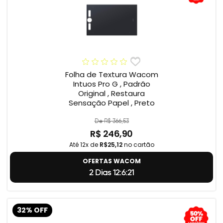
Folha de Textura Wacom
Intuos Pro G , Padrão
Original , Restaura
Sensação Papel , Preto
De R$ 366,53
R$ 246,90
Até 12x de
R$25,12
no cartão
OFERTAS WACOM
2 Dias 12:6:20
32% OFF