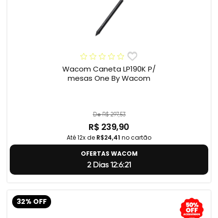
Wacom Caneta LP190K P/
mesas One By Wacom
De R$ 297,53
R$ 239,90
Até 12x de
R$24,41
no cartão
OFERTAS WACOM
2 Dias 12:6:20
32% OFF