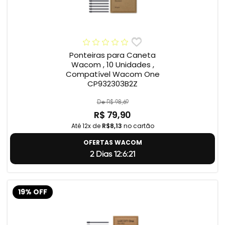
Ponteiras para Caneta
Wacom , 10 Unidades ,
Compatível Wacom One
CP932303B2Z
De R$ 98,69
R$ 79,90
Até 12x de
R$8,13
no cartão
OFERTAS WACOM
2 Dias 12:6:20
19% OFF