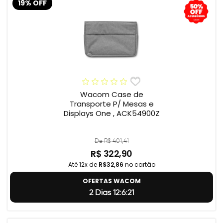
19% OFF
Wacom Case de
Transporte P/ Mesas e
Displays One , ACK54900Z
De R$ 401,41
R$ 322,90
Até 12x de
R$32,86
no cartão
OFERTAS WACOM
2 Dias 12:6:20