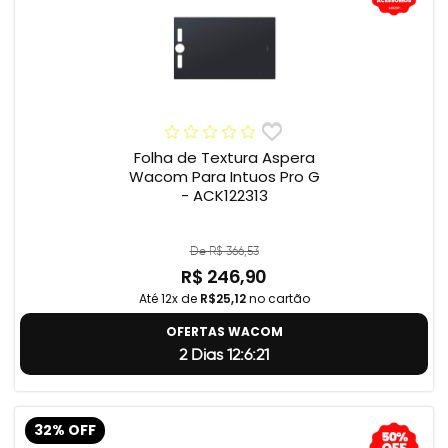
Folha de Textura Aspera
Wacom Para Intuos Pro G
- ACK122313
De R$ 366,53
R$ 246,90
Até 12x de
R$25,12
no cartão
OFERTAS WACOM
2 Dias 12:6:20
32% OFF