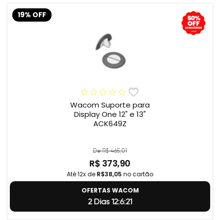
19% OFF
Wacom Suporte para
Display One 12" e 13"
ACK649Z
De R$ 465,01
R$ 373,90
Até 12x de
R$38,05
no cartão
OFERTAS WACOM
2 Dias 12:6:20